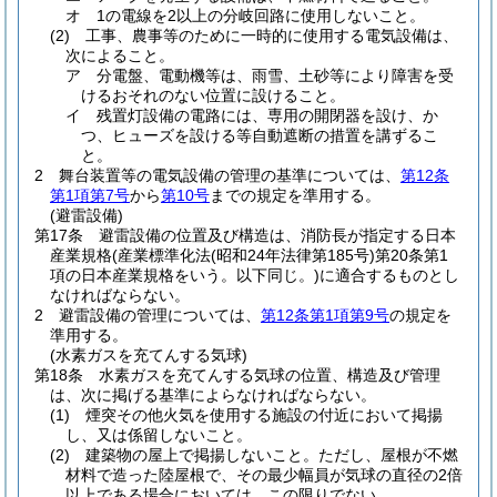
オ
1の電線を2以上の分岐回路に使用しないこと。
(2)
工事、農事等のために一時的に使用する電気設備は、
次によること。
ア
分電盤、電動機等は、雨雪、土砂等により障害を受
けるおそれのない位置に設けること。
イ
残置灯設備の電路には、専用の開閉器を設け、か
つ、ヒューズを設ける等自動遮断の措置を講ずるこ
と。
2
舞台装置等の電気設備の管理の基準については、
第12条
第1項第7号
から
第10号
までの規定を準用する。
(避雷設備)
第17条
避雷設備の位置及び構造は、消防長が指定する日本
産業規格
(産業標準化法
(昭和24年法律第185号)
第20条第1
項の日本産業規格をいう。以下同じ。)
に適合するものとし
なければならない。
2
避雷設備の管理については、
第12条第1項第9号
の規定を
準用する。
(水素ガスを充てんする気球)
第18条
水素ガスを充てんする気球の位置、構造及び管理
は、次に掲げる基準によらなければならない。
(1)
煙突その他火気を使用する施設の付近において掲揚
し、又は係留しないこと。
(2)
建築物の屋上で掲揚しないこと。
ただし、屋根が不燃
材料で造った陸屋根で、その最少幅員が気球の直径の2倍
以上である場合においては、この限りでない。