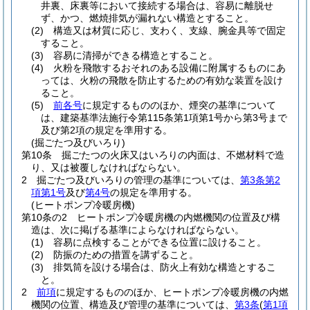
井裏、床裏等において接続する場合は、容易に離脱せ
ず、かつ、燃焼排気が漏れない構造とすること。
(2)
構造又は材質に応じ、支わく、支線、腕金具等で固定
すること。
(3)
容易に清掃ができる構造とすること。
(4)
火粉を飛散するおそれのある設備に附属するものにあ
っては、火粉の飛散を防止するための有効な装置を設け
ること。
(5)
前各号
に規定するもののほか、煙突の基準について
は、建築基準法施行令第115条第1項第1号から第3号まで
及び第2項の規定を準用する。
(掘ごたつ及びいろり)
第10条
掘ごたつの火床又はいろりの内面は、不燃材料で造
り、又は被覆しなければならない。
2
掘ごたつ及びいろりの管理の基準については、
第3条第2
項第1号
及び
第4号
の規定を準用する。
(ヒートポンプ冷暖房機)
第10条の2
ヒートポンプ冷暖房機の内燃機関の位置及び構
造は、次に掲げる基準によらなければならない。
(1)
容易に点検することができる位置に設けること。
(2)
防振のための措置を講ずること。
(3)
排気筒を設ける場合は、防火上有効な構造とするこ
と。
2
前項
に規定するもののほか、ヒートポンプ冷暖房機の内燃
機関の位置、構造及び管理の基準については、
第3条
(
第1項