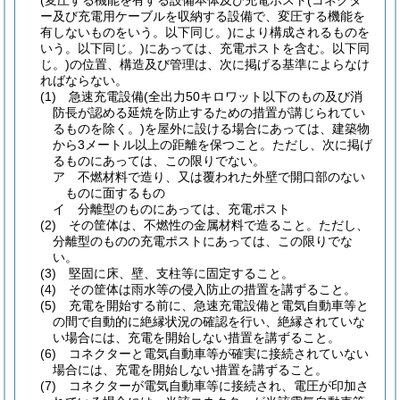
(変圧する機能を有する設備本体及び充電ポスト
(コネクタ
ー及び充電用ケーブルを収納する設備で、変圧する機能を
有しないものをいう。以下同じ。)
により構成されるものを
いう。以下同じ。)
にあっては、充電ポストを含む。以下同
じ。)
の位置、構造及び管理は、次に掲げる基準によらなけ
ればならない。
(1)
急速充電設備
(全出力50キロワット以下のもの及び消
防長が認める延焼を防止するための措置が講じられてい
るものを除く。)
を屋外に設ける場合にあっては、建築物
から3メートル以上の距離を保つこと。
ただし、次に掲げ
るものにあっては、この限りでない。
ア
不燃材料で造り、又は覆われた外壁で開口部のない
ものに面するもの
イ
分離型のものにあっては、充電ポスト
(2)
その筐体は、不燃性の金属材料で造ること。
ただし、
分離型のものの充電ポストにあっては、この限りでな
い。
(3)
堅固に床、壁、支柱等に固定すること。
(4)
その筐体は雨水等の侵入防止の措置を講ずること。
(5)
充電を開始する前に、急速充電設備と電気自動車等と
の間で自動的に絶縁状況の確認を行い、絶縁されていな
い場合には、充電を開始しない措置を講ずること。
(6)
コネクターと電気自動車等が確実に接続されていない
場合には、充電を開始しない措置を講ずること。
(7)
コネクターが電気自動車等に接続され、電圧が印加さ