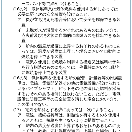
ースバンド等で締めつけること。
(16の2)
液体燃料又は気体燃料を使用する炉にあっては、
必要に応じ次の安全装置を設けること。
ア
炎が立ち消えた場合等において安全を確保できる装
置
イ
未燃ガスが滞留するおそれのあるものにあっては、
点火前及び消火後に自動的に未燃ガスを排出できる装
置
ウ
炉内の温度が過度に上昇するおそれのあるものにあ
っては、温度が過度に上昇した場合において自動的に
燃焼を停止できる装置
エ
電気を使用して燃焼を制御する構造又は燃料の予熱
を行う構造のものにあっては、停電時において自動的
に燃焼を停止できる装置
(16の3)
気体燃料を使用する炉の配管、計量器等の附属設
備は、電線、電気開閉器その他の電気設備が設けられて
いるパイプシャフト、ピットその他の漏れた燃料が滞留
するおそれのある場所には設けないこと。
ただし、電気
設備に防爆工事等の安全措置を講じた場合においては、
この限りでない。
(17)
電気を熱源とする炉にあっては、次によること。
ア
電線、接続器具等は、耐熱性を有するものを使用す
るとともに、短絡を生じないように措置すること。
イ
炉内の温度が過度に上昇するおそれのあるものにあ
っては、必要に応じ温度が過度に上昇した場合におい