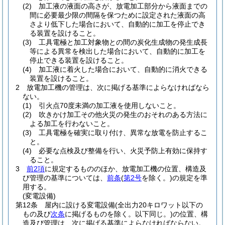
(2)
加工液の液面の高さが、放電加工部分から液面までの
間に必要最少限の間隔を保つために設定された液面の高
さより低下した場合において、自動的に加工を停止でき
る装置を設けること。
(3)
工具電極と加工対象物との間の炭化生成物の発生成長
等による異常を検出した場合において、自動的に加工を
停止できる装置を設けること。
(4)
加工液に着火した場合において、自動的に消火できる
装置を設けること。
2
放電加工機の管理は、次に掲げる基準によらなければなら
ない。
(1)
引火点70度未満の加工液を使用しないこと。
(2)
吹きかけ加工その他火災の発生のおそれのある方法に
よる加工を行わないこと。
(3)
工具電極を確実に取り付け、異常な放電を防止するこ
と。
(4)
必要な点検及び整備を行い、火災予防上有効に保持す
ること。
3
前2項
に規定するもののほか、放電加工機の位置、構造及
び管理の基準については、
前条
(
第2号
を除く。)
の規定を準
用する。
(変電設備)
第12条
屋内に設ける変電設備
(全出力20キロワット以下の
もの及び
次条
に掲げるものを除く。以下同じ。)
の位置、構
造及び管理は、次に掲げる基準によらなければならない。