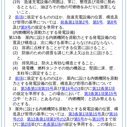
(19)
急速充電設備の周囲は、常に、整理及び清掃に努め
るとともに、油ぼろその他の可燃物をみだりに放置しな
いこと。
2
前項
に規定するもののほか、急速充電設備の位置、構造及
び管理の基準については、
前条第1項第2号
、
第5号
、
第8号
及び
第9号
の規定を準用する。
(内燃機関を原動力とする発電設備)
第13条
屋内に設ける内燃機関を原動力とする発電設備の位
置及び構造は、次に掲げる基準によらなければならない。
(1)
容易に点検することができる位置に設けること。
(2)
防振のための措置を講じた床上又は台上に設けるこ
と。
(3)
排気筒は、防火上有効な構造とすること。
(4)
発電機、燃料タンクその他の機器は、堅固に床、壁、
支柱等に固定すること。
2
前項
に規定するもののほか、屋内に設ける内燃機関を原動
力とする発電設備の位置、構造及び管理の基準について
は、
第3条第1項第15号
及び
第16号の3
並びに
第12条第1項
の規定を準用する。
この場合において、
第3条第1項第15号
ウ
中「たき口」とあるのは、「内燃機関」と読み替えるも
のとする。
3
屋外に設ける内燃機関を原動力とする発電設備の位置、構
造及び管理の基準については、
第3条第1項第15号
及び
第16
号の3
、
第12条第1項第3号の2
及び
第5号
から
第10号
まで並
びに
第2項
並びに
本条第1項
の規定を準用する。
この場合に