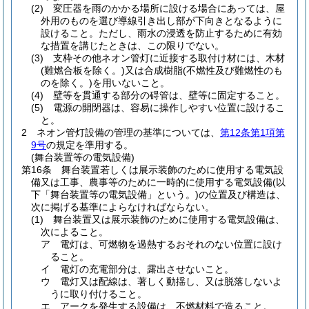
(2)
変圧器を雨のかかる場所に設ける場合にあっては、屋
外用のものを選び導線引き出し部が下向きとなるように
設けること。
ただし、雨水の浸透を防止するために有効
な措置を講じたときは、この限りでない。
(3)
支枠その他ネオン管灯に近接する取付け材には、木材
(難燃合板を除く。)
又は合成樹脂
(不燃性及び難燃性のも
のを除く。)
を用いないこと。
(4)
壁等を貫通する部分の碍管は、壁等に固定すること。
(5)
電源の開閉器は、容易に操作しやすい位置に設けるこ
と。
2
ネオン管灯設備の管理の基準については、
第12条第1項第
9号
の規定を準用する。
(舞台装置等の電気設備)
第16条
舞台装置若しくは展示装飾のために使用する電気設
備又は工事、農事等のために一時的に使用する電気設備
(以
下「舞台装置等の電気設備」という。)
の位置及び構造は、
次に掲げる基準によらなければならない。
(1)
舞台装置又は展示装飾のために使用する電気設備は、
次によること。
ア
電灯は、可燃物を過熱するおそれのない位置に設け
ること。
イ
電灯の充電部分は、露出させないこと。
ウ
電灯又は配線は、著しく動揺し、又は脱落しないよ
うに取り付けること。
エ
アークを発生する設備は、不燃材料で造ること。