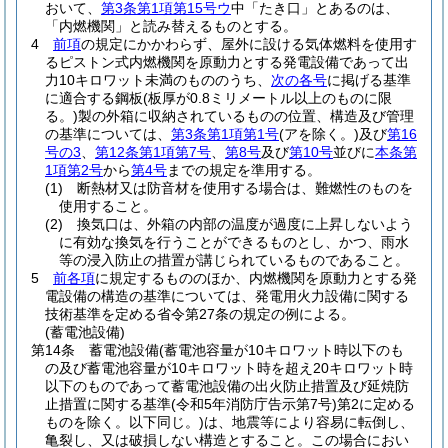
おいて、
第3条第1項第15号ウ
中「たき口」とあるのは、
「内燃機関」と読み替えるものとする。
4
前項
の規定にかかわらず、屋外に設ける気体燃料を使用す
るピストン式内燃機関を原動力とする発電設備であって出
力10キロワット未満のもののうち、
次の各号
に掲げる基準
に適合する鋼板
(板厚が0.8ミリメートル以上のものに限
る。)
製の外箱に収納されているものの位置、構造及び管理
の基準については、
第3条第1項第1号
(アを除く。)
及び
第16
号の3
、
第12条第1項第7号
、
第8号
及び
第10号
並びに
本条第
1項第2号
から
第4号
までの規定を準用する。
(1)
断熱材又は防音材を使用する場合は、難燃性のものを
使用すること。
(2)
換気口は、外箱の内部の温度が過度に上昇しないよう
に有効な換気を行うことができるものとし、かつ、雨水
等の浸入防止の措置が講じられているものであること。
5
前各項
に規定するもののほか、内燃機関を原動力とする発
電設備の構造の基準については、発電用火力設備に関する
技術基準を定める省令第27条の規定の例による。
(蓄電池設備)
第14条
蓄電池設備
(蓄電池容量が10キロワット時以下のも
の及び蓄電池容量が10キロワット時を超え20キロワット時
以下のものであって蓄電池設備の出火防止措置及び延焼防
止措置に関する基準
(令和5年消防庁告示第7号)
第2に定める
ものを除く。以下同じ。)
は、地震等により容易に転倒し、
亀裂し、又は破損しない構造とすること。
この場合におい