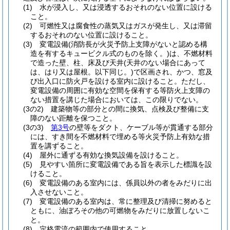
(1)
水が浸入し、又は浸透するおそれのない位置に設ける
こと。
(2)
可燃性又は腐食性の蒸気又はガスが発生し、又は滞留
するおそれのない位置に設けること。
(3)
変電設備
(消防長が火災予防上支障がないと認める構
造を有するキュービクル式のものを除く。)
は、不燃材料
で造った壁、柱、床及び天井
(天井のない場合にあって
は、はり又は屋根。以下同じ。)
で区画され、かつ、窓及
び出入口に防火戸を設ける室内に設けること。
ただし、
変電設備の周囲に有効な空間を保有する等防火上支障の
ない措置を講じた場合においては、この限りでない。
(3の2)
建築物等の部分との間に換気、点検及び整備に支
障のない距離を保つこと。
(3の3)
第3号
の壁等をダクト、ケーブル等が貫通する部分
には、すき間を不燃材料で埋める等火災予防上有効な措
置を講ずること。
(4)
屋外に通ずる有効な換気設備を設けること。
(5)
見やすい箇所に変電設備である旨を表示した標識を設
けること。
(6)
変電設備のある室内には、係員以外の者をみだりに出
入させないこと。
(7)
変電設備のある室内は、常に整理及び清掃に努めると
ともに、油ぼろその他の可燃物をみだりに放置しないこ
と。
(8)
定格電流の範囲内で使用すること。