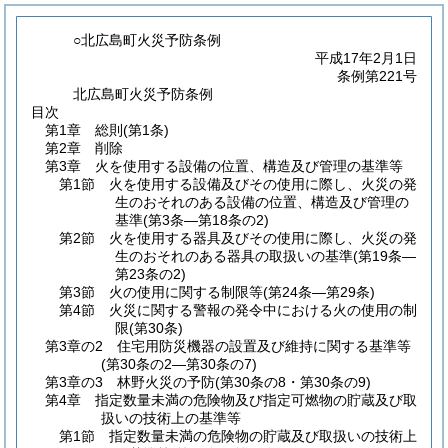
○北広島町火災予防条例
平成17年2月1日
条例第221号
北広島町火災予防条例
目次
第1章
総則
(第1条)
第2章
削除
第3章
火を使用する設備の位置、構造及び管理の基準等
第1節
火を使用する設備及びその使用に際し、火災の発
生のおそれのある設備の位置、構造及び管理の
基準
(第3条―第18条の2)
第2節
火を使用する器具及びその使用に際し、火災の発
生のおそれのある器具の取扱いの基準
(第19条―
第23条の2)
第3節
火の使用に関する制限等
(第24条―第29条)
第4節
火災に関する警報の発令中における火の使用の制
限
(第30条)
第3章の2
住宅用防災機器の設置及び維持に関する基準等
(第30条の2―第30条の7)
第3章の3
林野火災の予防
(第30条の8・第30条の9)
第4章
指定数量未満の危険物及び指定可燃物の貯蔵及び取
扱いの技術上の基準等
第1節
指定数量未満の危険物の貯蔵及び取扱いの技術上