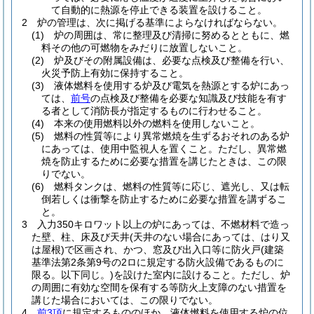
て自動的に熱源を停止できる装置を設けること。
2
炉の管理は、次に掲げる基準によらなければならない。
(1)
炉の周囲は、常に整理及び清掃に努めるとともに、燃
料その他の可燃物をみだりに放置しないこと。
(2)
炉及びその附属設備は、必要な点検及び整備を行い、
火災予防上有効に保持すること。
(3)
液体燃料を使用する炉及び電気を熱源とする炉にあっ
ては、
前号
の点検及び整備を必要な知識及び技能を有す
る者として消防長が指定するものに行わせること。
(4)
本来の使用燃料以外の燃料を使用しないこと。
(5)
燃料の性質等により異常燃焼を生ずるおそれのある炉
にあっては、使用中監視人を置くこと。
ただし、異常燃
焼を防止するために必要な措置を講じたときは、この限
りでない。
(6)
燃料タンクは、燃料の性質等に応じ、遮光し、又は転
倒若しくは衝撃を防止するために必要な措置を講ずるこ
と。
3
入力350キロワット以上の炉にあっては、不燃材料で造っ
た壁、柱、床及び天井
(天井のない場合にあっては、はり又
は屋根)
で区画され、かつ、窓及び出入口等に防火戸
(建築
基準法第2条第9号の2ロに規定する防火設備であるものに
限る。以下同じ。)
を設けた室内に設けること。
ただし、炉
の周囲に有効な空間を保有する等防火上支障のない措置を
講じた場合においては、この限りでない。
4
前3項
に規定するもののほか、液体燃料を使用する炉の位