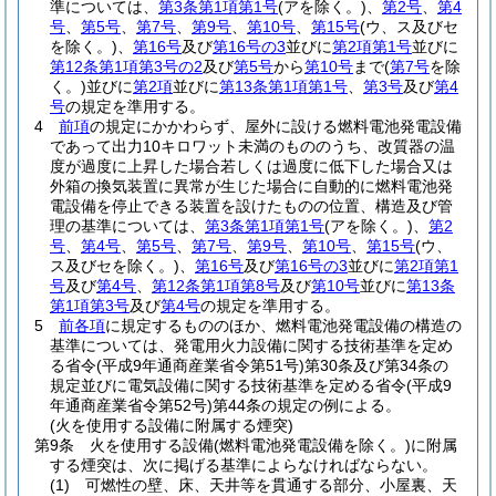
準については、
第3条第1項第1号
(アを除く。)
、
第2号
、
第4
号
、
第5号
、
第7号
、
第9号
、
第10号
、
第15号
(ウ、ス及びセ
を除く。)
、
第16号
及び
第16号の3
並びに
第2項第1号
並びに
第12条第1項第3号の2
及び
第5号
から
第10号
まで
(
第7号
を除
く。)
並びに
第2項
並びに
第13条第1項第1号
、
第3号
及び
第4
号
の規定を準用する。
4
前項
の規定にかかわらず、屋外に設ける燃料電池発電設備
であって出力10キロワット未満のもののうち、改質器の温
度が過度に上昇した場合若しくは過度に低下した場合又は
外箱の換気装置に異常が生じた場合に自動的に燃料電池発
電設備を停止できる装置を設けたものの位置、構造及び管
理の基準については、
第3条第1項第1号
(アを除く。)
、
第2
号
、
第4号
、
第5号
、
第7号
、
第9号
、
第10号
、
第15号
(ウ、
ス及びセを除く。)
、
第16号
及び
第16号の3
並びに
第2項第1
号
及び
第4号
、
第12条第1項第8号
及び
第10号
並びに
第13条
第1項第3号
及び
第4号
の規定を準用する。
5
前各項
に規定するもののほか、燃料電池発電設備の構造の
基準については、発電用火力設備に関する技術基準を定め
る省令
(平成9年通商産業省令第51号)
第30条及び第34条の
規定並びに電気設備に関する技術基準を定める省令
(平成9
年通商産業省令第52号)
第44条の規定の例による。
(火を使用する設備に附属する煙突)
第9条
火を使用する設備
(燃料電池発電設備を除く。)
に附属
する煙突は、次に掲げる基準によらなければならない。
(1)
可燃性の壁、床、天井等を貫通する部分、小屋裏、天