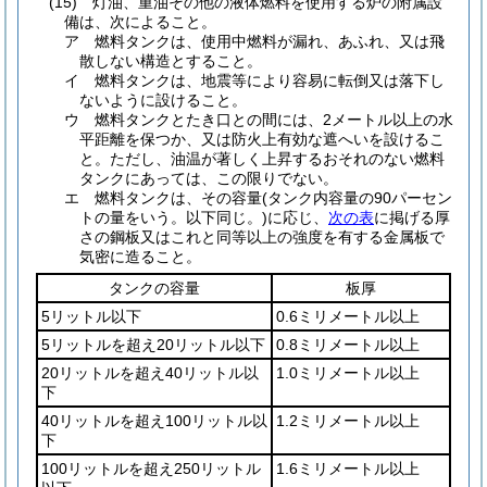
(15)
灯油、重油その他の液体燃料を使用する炉の附属設
備は、次によること。
ア
燃料タンクは、使用中燃料が漏れ、あふれ、又は飛
散しない構造とすること。
イ
燃料タンクは、地震等により容易に転倒又は落下し
ないように設けること。
ウ
燃料タンクとたき口との間には、2メートル以上の水
平距離を保つか、又は防火上有効な遮へいを設けるこ
と。
ただし、油温が著しく上昇するおそれのない燃料
タンクにあっては、この限りでない。
エ
燃料タンクは、その容量
(タンク内容量の90パーセン
トの量をいう。以下同じ。)
に応じ、
次の表
に掲げる厚
さの鋼板又はこれと同等以上の強度を有する金属板で
気密に造ること。
タンクの容量
板厚
5リットル以下
0.6ミリメートル以上
5リットルを超え20リットル以下
0.8ミリメートル以上
20リットルを超え40リットル以
1.0ミリメートル以上
下
40リットルを超え100リットル以
1.2ミリメートル以上
下
100リットルを超え250リットル
1.6ミリメートル以上