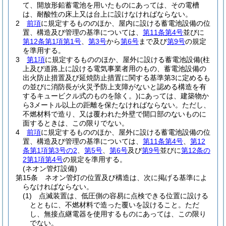
て、開放形鉛蓄電池を用いたものにあっては、その電槽
は、耐酸性の床上又は台上に設けなければならない。
2
前項
に規定するもののほか、屋内に設ける蓄電池設備の位
置、構造及び管理の基準については、
第11条第4号
並びに
第12条第1項第1号
、
第3号
から
第6号
まで及び
第9号
の規定
を準用する。
3
第1項
に規定するもののほか、屋外に設ける蓄電池設備
(柱
上及び道路上に設ける電気事業者用のもの、蓄電池設備の
出火防止措置及び延焼防止措置に関する基準第3に定めるも
の並びに消防長が火災予防上支障がないと認める構造を有
するキュービクル式のものを除く。)
にあっては、建築物か
ら3メートル以上の距離を保たなければならない。
ただし、
不燃材料で造り、又は覆われた外壁で開口部のないものに
面するときは、この限りでない。
4
前項
に規定するもののほか、屋外に設ける蓄電池設備の位
置、構造及び管理の基準については、
第11条第4号
、
第12
条第1項第3号の2
、
第5号
、
第6号
及び
第9号
並びに
第12条の
2第1項第4号
の規定を準用する。
(ネオン管灯設備)
第15条
ネオン管灯の位置及び構造は、次に掲げる基準によ
らなければならない。
(1)
点滅装置は、低圧側の容易に点検できる位置に設ける
とともに、不燃材料で造った覆いを設けること。
ただ
し、無接点継電器を使用するものにあっては、この限り
でない。