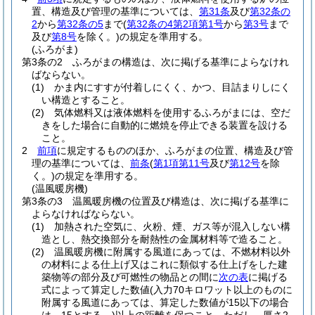
置、構造及び管理の基準については、
第31条
及び
第32条の
2
から
第32条の5
まで
(
第32条の4第2項第1号
から
第3号
まで
及び
第8号
を除く。)
の規定を準用する。
(ふろがま)
第3条の2
ふろがまの構造は、次に掲げる基準によらなけれ
ばならない。
(1)
かま内にすすが付着しにくく、かつ、目詰まりしにく
い構造とすること。
(2)
気体燃料又は液体燃料を使用するふろがまには、空だ
きをした場合に自動的に燃焼を停止できる装置を設ける
こと。
2
前項
に規定するもののほか、ふろがまの位置、構造及び管
理の基準については、
前条
(
第1項第11号
及び
第12号
を除
く。)
の規定を準用する。
(温風暖房機)
第3条の3
温風暖房機の位置及び構造は、次に掲げる基準に
よらなければならない。
(1)
加熱された空気に、火粉、煙、ガス等が混入しない構
造とし、熱交換部分を耐熱性の金属材料等で造ること。
(2)
温風暖房機に附属する風道にあっては、不燃材料以外
の材料による仕上げ又はこれに類似する仕上げをした建
築物等の部分及び可燃性の物品との間に
次の表
に掲げる
式によって算定した数値
(入力70キロワット以上のものに
附属する風道にあっては、算定した数値が15以下の場合