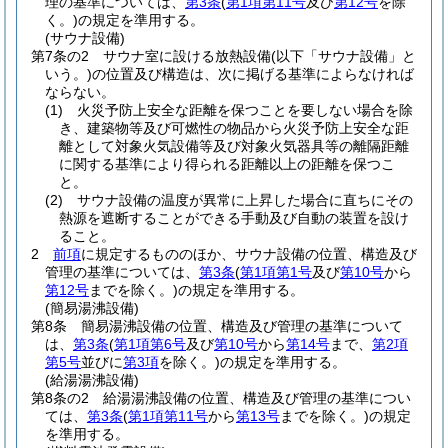
理の基準については、
第3条
(
第1項第11号
及び
第12号
を除
く。)
の規定を準用する。
(サウナ設備)
第7条の2
サウナ室に設ける放熱設備
(以下「サウナ設備」と
いう。)
の位置及び構造は、次に掲げる基準によらなければ
ならない。
(1)
火災予防上安全な距離を保つことを要しない場合を除
き、建築物等及び可燃性の物品から火災予防上安全な距
離として対象火気設備等及び対象火気器具等の離隔距離
に関する基準により得られる距離以上の距離を保つこ
と。
(2)
サウナ設備の温度が異常に上昇した場合に直ちにその
熱源を遮断することができる手動及び自動の装置を設け
ること。
2
前項
に規定するもののほか、サウナ設備の位置、構造及び
管理の基準については、
第3条
(
第1項第1号
及び
第10号
から
第12号
までを除く。)
の規定を準用する。
(簡易湯沸設備)
第8条
簡易湯沸設備の位置、構造及び管理の基準について
は、
第3条
(
第1項第6号
及び
第10号
から
第14号
まで、
第2項
第5号
並びに
第3項
を除く。)
の規定を準用する。
(給湯湯沸設備)
第8条の2
給湯湯沸設備の位置、構造及び管理の基準につい
ては、
第3条
(
第1項第11号
から
第13号
までを除く。)
の規定
を準用する。