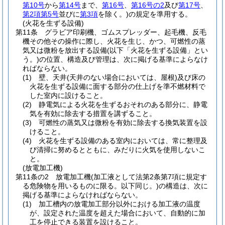
第10号
から
第14号
まで、
第16号
、
第16号の2
及び
第17号
、
第2項第5号
並びに
第3項
を除く。)
の規定を準用する。
(火花を生ずる設備)
第11条
グラビア印刷機、ゴムスプレッダー、起毛機、反毛
機その他その操作に際し、火花を生じ、かつ、可燃性の蒸
気又は微粉を放出する設備
(以下「火花を生ずる設備」とい
う。)
の位置、構造及び管理は、次に掲げる基準によらなけ
ればならない。
(1)
壁、天井
(天井のない場合においては、屋根)
及び床の
火花を生ずる設備に面する部分の仕上げを準不燃材料で
した室内に設けること。
(2)
静電気による火花を生ずるおそれのある部分に、静電
気を有効に除去する措置を講ずること。
(3)
可燃性の蒸気又は微粉を有効に除去する換気装置を設
けること。
(4)
火花を生ずる設備のある室内においては、常に整理及
び清掃に努めるとともに、みだりに火気を使用しないこ
と。
(放電加工機)
第11条の2
放電加工機
(加工液として法第2条第7項に規定す
る危険物を用いるものに限る。以下同じ。)
の構造は、次に
掲げる基準によらなければならない。
(1)
加工槽内の放電加工部分以外における加工液の温度
が、設定された温度を超えた場合において、自動的に加
工を停止できる装置を設けること。