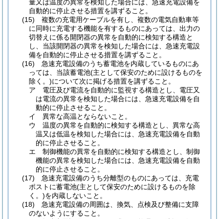
量又は温度の異常を検知した場合には、急速充電設備を
自動的に停止させる措置を講ずること。
(15)
複数の充電用ケーブルを有し、複数の電気自動車等
に同時に充電する機能を有するものにあっては、出力の
切替えに係る開閉器の異常を自動的に検知する構造と
し、当該開閉器の異常を検知した場合には、急速充電設
備を自動的に停止させる措置を講ずること。
(16)
急速充電設備のうち蓄電池を内蔵しているものにあ
っては、当該蓄電池
(主として保安のために設けるものを
除く。)
について次に掲げる措置を講ずること。
ア
電圧及び電流を自動的に監視する構造とし、電圧又
は電流の異常を検知した場合には、急速充電設備を自
動的に停止させること。
イ
異常な高温とならないこと。
ウ
温度の異常を自動的に検知する構造とし、異常な高
温又は低温を検知した場合には、急速充電設備を自動
的に停止させること。
エ
制御機能の異常を自動的に検知する構造とし、制御
機能の異常を検知した場合には、急速充電設備を自動
的に停止させること。
(17)
急速充電設備のうち分離型のものにあっては、充電
ポストに蓄電池
(主として保安のために設けるものを除
く。)
を内蔵しないこと。
(18)
急速充電設備の周囲は、換気、点検及び整備に支障
のないようにすること。