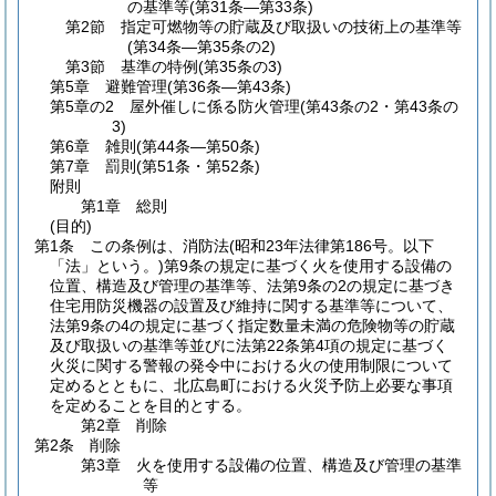
の基準等
(第31条―第33条)
第2節
指定可燃物等の貯蔵及び取扱いの技術上の基準等
(第34条―第35条の2)
第3節
基準の特例
(第35条の3)
第5章
避難管理
(第36条―第43条)
第5章の2
屋外催しに係る防火管理
(第43条の2・第43条の
3)
第6章
雑則
(第44条―第50条)
第7章
罰則
(第51条・第52条)
附則
第1章
総則
(目的)
第1条
この条例は、消防法
(昭和23年法律第186号。以下
「法」という。)
第9条の規定に基づく火を使用する設備の
位置、構造及び管理の基準等、法第9条の2の規定に基づき
住宅用防災機器の設置及び維持に関する基準等について、
法第9条の4の規定に基づく指定数量未満の危険物等の貯蔵
及び取扱いの基準等並びに法第22条第4項の規定に基づく
火災に関する警報の発令中における火の使用制限について
定めるとともに、北広島町における火災予防上必要な事項
を定めることを目的とする。
第2章
削除
第2条
削除
第3章
火を使用する設備の位置、構造及び管理の基準
等