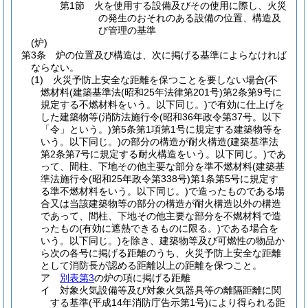
第1節
火を使用する設備及びその使用に際し、火災
の発生のおそれのある設備の位置、構造及
び管理の基準
(炉)
第3条
炉の位置及び構造は、次に掲げる基準によらなければ
ならない。
(1)
火災予防上安全な距離を保つことを要しない場合
(不
燃材料
(建築基準法
(昭和25年法律第201号)
第2条第9号に
規定する不燃材料をいう。以下同じ。)
で有効に仕上げを
した建築物等
(消防法施行令
(昭和36年政令第37号。以下
「令」という。)
第5条第1項第1号に規定する建築物等を
いう。以下同じ。)
の部分の構造が耐火構造
(建築基準法
第2条第7号に規定する耐火構造をいう。以下同じ。)
であ
って、間柱、下地その他主要な部分を準不燃材料
(建築基
準法施行令
(昭和25年政令第338号)
第1条第5号に規定す
る準不燃材料をいう。以下同じ。)
で造ったものである場
合又は当該建築物等の部分の構造が耐火構造以外の構造
であって、間柱、下地その他主要な部分を不燃材料で造
ったもの
(有効に遮熱できるものに限る。)
である場合を
いう。以下同じ。)
を除き、建築物等及び可燃性の物品か
ら次の各号に掲げる距離のうち、火災予防上安全な距離
として消防長が認める距離以上の距離を保つこと。
ア
別表第3
の炉の項に掲げる距離
イ
対象火気設備等及び対象火気器具等の離隔距離に関
する基準
(平成14年消防庁告示第1号)
により得られる距