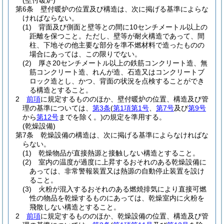
(壁付暖炉)
第6条
壁付暖炉の位置及び構造は、次に掲げる基準によらな
ければならない。
(1)
背面及び側面と壁等との間に10センチメートル以上の
距離を保つこと。
ただし、壁等が耐火構造であって、間
柱、下地その他主要な部分を準不燃材料で造ったものの
場合にあっては、この限りでない。
(2)
厚さ20センチメートル以上の鉄筋コンクリート造、無
筋コンクリート造、れんが造、石造又はコンクリートブ
ロック造とし、かつ、背面の状況を点検することができ
る構造とすること。
2
前項
に規定するもののほか、壁付暖炉の位置、構造及び管
理の基準については、
第3条
(
第1項第1号
、
第7号
及び
第9号
から
第12号
までを除く。)
の規定を準用する。
(乾燥設備)
第7条
乾燥設備の構造は、次に掲げる基準によらなければな
らない。
(1)
乾燥物品が直接熱源と接触しない構造とすること。
(2)
室内の温度が過度に上昇するおそれのある乾燥設備に
あっては、非常警報装置又は熱源の自動停止装置を設け
ること。
(3)
火粉が混入するおそれのある燃焼排気により直接可燃
性の物品を乾燥するものにあっては、乾燥室内に火粉を
飛散しない構造とすること。
2
前項
に規定するもののほか、乾燥設備の位置、構造及び管