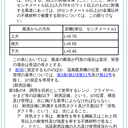
は、15とする。)
以上の距離を保つこと。
ただし、厚さ2
センチメートル以上
(入力70キロワット以上のものに附属
する風道にあっては、10センチメートル以上)
の金属以外
の不燃材料で被覆する部分については、この限りでな
い。
風道からの方向
距離
(単位 センチメートル)
上方
L×0.70
側方
L×0.55
下方
L×0.45
この表においてLは、風道の断面が円形の場合は直径、矩形
の場合は長辺の長さとする。
2
前項
に規定するもののほか、温風暖房機の位置、構造及び
管理の基準については、
第3条
(
第1項第11号
及び
第12号
を
除く。)
の規定を準用する。
(厨房設備)
第3条の4
調理を目的として使用するレンジ、フライヤー、
かまど等の設備
(以下「厨房設備」という。)
の位置、構造
及び管理は、次に掲げる基準によらなければならない。
(1)
厨房設備に附属する排気ダクト及び天蓋
(以下「排気
ダクト等」という。)
は、次によること。
ア
排気ダクト等は、耐食性を有する鋼板又はこれと同
等以上の耐食性及び強度を有する不燃材料で造るこ
と。
ただし、当該厨房設備の入力及び使用状況から判