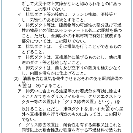
断して火災予防上支障がないと認められるものにあっ
ては、この限りでない。
イ
排気ダクト等の接続は、フランジ接続、溶接等と
し、気密性のある接続とすること。
ウ
排気ダクト等は、建築物等の可燃性の部分及び可燃
性の物品との間に10センチメートル以上の距離を保つ
こと。
ただし、金属以外の不燃材料で有効に被覆する
部分については、この限りでない。
エ
排気ダクトは、十分に排気を行うことができるもの
とすること。
オ
排気ダクトは、直接屋外に通ずるものとし、他の用
途のダクト等と接続しないこと。
カ
排気ダクトは、曲り及び立下りの箇所を極力少なく
し、内面を滑らかに仕上げること。
(2)
油脂を含む蒸気を発生させるおそれのある厨房設備の
がい
天
は、次によること。
蓋
ア
排気中に含まれる油脂等の付着成分を有効に除去す
ることができるグリスフィルター、グリスエクストラ
クター等の装置
(以下「グリス除去装置」という。)
を
がい
設けること。
ただし、排気ダクトを用いず天
から屋
蓋
外へ直接排気を行う構造のものにあっては、この限り
でない。
イ
グリス除去装置は、耐食性を有する鋼板又はこれと
同等以上の耐食性及び強度を有する不燃材料で造られ