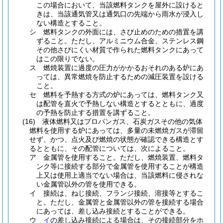
この場合において、当該燃料タンクを屋外に設けると
きは、当該通気管又は通気口の先端から雨水が浸入し
ない構造とすること。
シ
燃料タンクの外面には、さび止めのための措置を講
ずること。
ただし、アルミニウム合金、ステンレス鋼
その他さびにくい材質で作られた燃料タンクにあって
はこの限りでない。
ス
燃焼装置に過度の圧力がかかるおそれのある炉にあ
っては、異常燃焼を防止するための減圧装置を設ける
こと。
セ
燃料を予熱する方式の炉にあっては、燃料タンク又
は配管を直火で予熱しない構造とするとともに、過度
の予熱を防止する措置を講ずること。
(16)
液体燃料又はプロパンガス、石炭ガスその他の気体
燃料を使用する炉にあっては、多量の未燃焼ガスが滞留
せず、かつ、点火及び燃焼の状態が確認できる構造とす
るとともに、その配管については、次によること。
ア
金属管を使用すること。
ただし、燃焼装置、燃料タ
ンク等に接続する部分で金属管を使用することが構造
上又は使用上適当でない場合は、当該燃料に侵されな
い金属管以外の管を使用できる。
イ
接続は、ねじ接続、フランジ接続、溶接等とするこ
と。
ただし、金属管と金属管以外の管を接続する場合
にあっては、差し込み接続とすることができる。
ウ
イ
の差し込み接続による場合は、その接続部分をホ