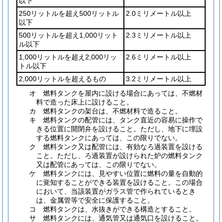
以下
250リットルを超え500リットル
2.0ミリメートル以上
以下
500リットルを超え1,000リット
2.3ミリメートル以上
ル以下
1,000リットルを超え2,000リッ
2.6ミリメートル以上
トル以下
2,000リットルを超えるもの
3.2ミリメートル以上
オ
燃料タンクを屋内に設ける場合にあっては、不燃材
料で造った床上に設けること。
カ
燃料タンクの架台は、不燃材料で造ること。
キ
燃料タンクの配管には、タンク直近の容易に操作で
きる位置に開閉弁を設けること。
ただし、地下に埋設
する燃料タンクにあっては、この限りでない。
ク
燃料タンク又は配管には、有効なろ過装置を設ける
こと。
ただし、ろ過装置が設けられた炉の燃料タンク
又は配管にあっては、この限りでない。
ケ
燃料タンクには、見やすい位置に燃料の量を自動的
に覚知することができる装置を設けること。
この場合
において、当該装置がガラス管で作られているとき
は、金属管等で安全に保護すること。
コ
燃料タンクは、水抜きができる構造とすること。
サ
燃料タンクには、通気管又は通気口を設けること。