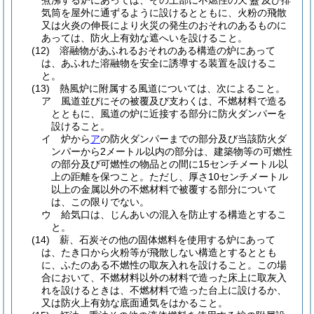
煮沸する炉にあっては、その上部に不燃性の天
及び排
蓋
気筒を屋外に通ずるように設けるとともに、火粉の飛散
又は火炎の伸長により火災の発生のおそれのあるものに
あっては、防火上有効な遮へいを設けること。
(12)
溶融物があふれるおそれのある構造の炉にあって
は、あふれた溶融物を安全に誘導する装置を設けるこ
と。
(13)
熱風炉に附属する風道については、次によること。
ア
風道並びにその被覆及び支わくは、不燃材料で造る
とともに、風道の炉に近接する部分に防火ダンパーを
設けること。
イ
炉から
ア
の防火ダンパーまでの部分及び当該防火ダ
ンパーから2メートル以内の部分は、建築物等の可燃性
の部分及び可燃性の物品との間に15センチメートル以
上の距離を保つこと。
ただし、厚さ10センチメートル
以上の金属以外の不燃材料で被覆する部分について
は、この限りでない。
ウ
給気口は、じんあいの混入を防止する構造とするこ
と。
(14)
薪、石炭その他の固体燃料を使用する炉にあって
は、たき口から火粉等が飛散しない構造とするととも
に、ふたのある不燃性の取灰入れを設けること。
この場
合において、不燃材料以外の材料で造った床上に取灰入
れを設けるときは、不燃材料で造った台上に設けるか、
又は防火上有効な底面通気をはかること。