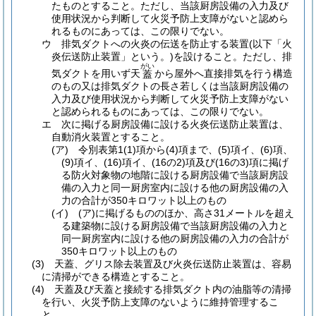
たものとすること。
ただし、当該厨房設備の入力及び
使用状況から判断して火災予防上支障がないと認めら
れるものにあっては、この限りでない。
ウ
排気ダクトへの火炎の伝送を防止する装置
(以下「火
炎伝送防止装置」という。)
を設けること。
ただし、排
がい
気ダクトを用いず天
から屋外へ直接排気を行う構造
蓋
のもの又は排気ダクトの長さ若しくは当該厨房設備の
入力及び使用状況から判断して火災予防上支障がない
と認められるものにあっては、この限りでない。
エ
次に掲げる厨房設備に設ける火炎伝送防止装置は、
自動消火装置とすること。
(ア)
令別表第1
(1)
項から
(4)
項まで、
(5)
項イ、
(6)
項、
(9)
項イ、
(16)
項イ、
(16の2)
項及び
(16の3)
項に掲げ
る防火対象物の地階に設ける厨房設備で当該厨房設
備の入力と同一厨房室内に設ける他の厨房設備の入
力の合計が350キロワット以上のもの
(イ)
(ア)
に掲げるもののほか、高さ31メートルを超え
る建築物に設ける厨房設備で当該厨房設備の入力と
同一厨房室内に設ける他の厨房設備の入力の合計が
350キロワット以上のもの
(3)
天蓋、グリス除去装置及び火炎伝送防止装置は、容易
に清掃ができる構造とすること。
(4)
天蓋及び天蓋と接続する排気ダクト内の油脂等の清掃
を行い、火災予防上支障のないように維持管理するこ
と。