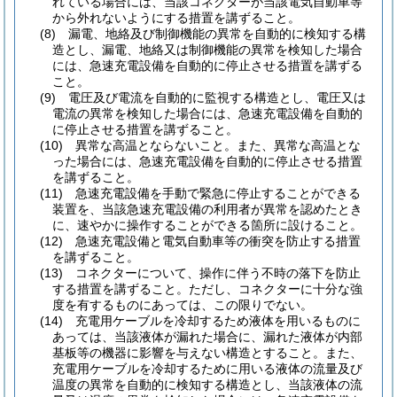
れている場合には、当該コネクターが当該電気自動車等
から外れないようにする措置を講ずること。
(8)
漏電、地絡及び制御機能の異常を自動的に検知する構
造とし、漏電、地絡又は制御機能の異常を検知した場合
には、急速充電設備を自動的に停止させる措置を講ずる
こと。
(9)
電圧及び電流を自動的に監視する構造とし、電圧又は
電流の異常を検知した場合には、急速充電設備を自動的
に停止させる措置を講ずること。
(10)
異常な高温とならないこと。
また、異常な高温とな
った場合には、急速充電設備を自動的に停止させる措置
を講ずること。
(11)
急速充電設備を手動で緊急に停止することができる
装置を、当該急速充電設備の利用者が異常を認めたとき
に、速やかに操作することができる箇所に設けること。
(12)
急速充電設備と電気自動車等の衝突を防止する措置
を講ずること。
(13)
コネクターについて、操作に伴う不時の落下を防止
する措置を講ずること。
ただし、コネクターに十分な強
度を有するものにあっては、この限りでない。
(14)
充電用ケーブルを冷却するため液体を用いるものに
あっては、当該液体が漏れた場合に、漏れた液体が内部
基板等の機器に影響を与えない構造とすること。
また、
充電用ケーブルを冷却するために用いる液体の流量及び
温度の異常を自動的に検知する構造とし、当該液体の流