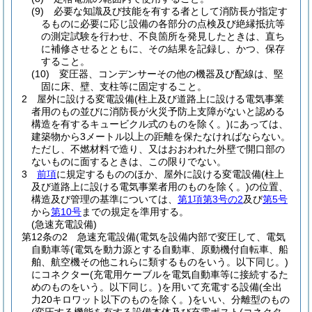
(9)
必要な知識及び技能を有する者として消防長が指定す
るものに必要に応じ設備の各部分の点検及び絶縁抵抗等
の測定試験を行わせ、不良箇所を発見したときは、直ち
に補修させるとともに、その結果を記録し、かつ、保存
すること。
(10)
変圧器、コンデンサーその他の機器及び配線は、堅
固に床、壁、支柱等に固定すること。
2
屋外に設ける変電設備
(柱上及び道路上に設ける電気事業
者用のもの並びに消防長が火災予防上支障がないと認める
構造を有するキュービクル式のものを除く。)
にあっては、
建築物から3メートル以上の距離を保たなければならない。
ただし、不燃材料で造り、又はおおわれた外壁で開口部の
ないものに面するときは、この限りでない。
3
前項
に規定するもののほか、屋外に設ける変電設備
(柱上
及び道路上に設ける電気事業者用のものを除く。)
の位置、
構造及び管理の基準については、
第1項第3号の2
及び
第5号
から
第10号
までの規定を準用する。
(急速充電設備)
第12条の2
急速充電設備
(電気を設備内部で変圧して、電気
自動車等
(電気を動力源とする自動車、原動機付自転車、船
舶、航空機その他これらに類するものをいう。以下同じ。)
にコネクター
(充電用ケーブルを電気自動車等に接続するた
めのものをいう。以下同じ。)
を用いて充電する設備
(全出
力20キロワット以下のものを除く。)
をいい、分離型のもの