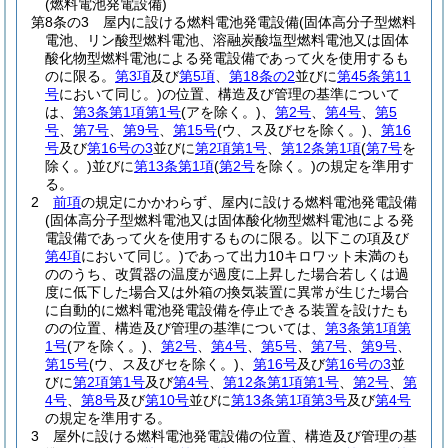
(燃料電池発電設備)
第8条の3
屋内に設ける燃料電池発電設備
(固体高分子型燃料
電池、リン酸型燃料電池、溶融炭酸塩型燃料電池又は固体
酸化物型燃料電池による発電設備であって火を使用するも
のに限る。
第3項
及び
第5項
、
第18条の2
並びに
第45条第11
号
において同じ。)
の位置、構造及び管理の基準について
は、
第3条第1項第1号
(アを除く。)
、
第2号
、
第4号
、
第5
号
、
第7号
、
第9号
、
第15号
(ウ、ス及びセを除く。)
、
第16
号
及び
第16号の3
並びに
第2項第1号
、
第12条第1項
(
第7号
を
除く。)
並びに
第13条第1項
(
第2号
を除く。)
の規定を準用す
る。
2
前項
の規定にかかわらず、屋内に設ける燃料電池発電設備
(固体高分子型燃料電池又は固体酸化物型燃料電池による発
電設備であって火を使用するものに限る。以下この項及び
第4項
において同じ。)
であって出力10キロワット未満のも
ののうち、改質器の温度が過度に上昇した場合若しくは過
度に低下した場合又は外箱の換気装置に異常が生じた場合
に自動的に燃料電池発電設備を停止できる装置を設けたも
のの位置、構造及び管理の基準については、
第3条第1項第
1号
(アを除く。)
、
第2号
、
第4号
、
第5号
、
第7号
、
第9号
、
第15号
(ウ、ス及びセを除く。)
、
第16号
及び
第16号の3
並
びに
第2項第1号
及び
第4号
、
第12条第1項第1号
、
第2号
、
第
4号
、
第8号
及び
第10号
並びに
第13条第1項第3号
及び
第4号
の規定を準用する。
3
屋外に設ける燃料電池発電設備の位置、構造及び管理の基