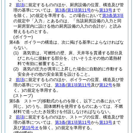
2
前項
に規定するもののほか、厨房設備の位置、構造及び管
理の基準については、
第3条
(
第1項第11号
から
第13号
まで
を除く。)
の規定を準用する。
この場合において
第3条第3項
の規定中「入力」とあるのは、「当該厨房設備の入力と同
一厨房室内に設ける他の厨房設備の入力の合計が」と読み
替えるものとする。
(ボイラー)
第4条
ボイラーの構造は、次に掲げる基準によらなければな
らない。
(1)
蒸気管は、可燃性の壁、床、天井等を貫通する部分及
びこれらに接触する部分を、けいそう土その他の遮熱材
料で有効に被覆すること。
(2)
蒸気の圧力が異常に上昇した場合に自動的に作動する
安全弁その他の安全装置を設けること。
2
前項
に規定するもののほか、ボイラーの位置、構造及び管
理の基準については、
第3条
(
第1項第11号
及び
第12号
を除
く。)
の規定を準用する。
(ストーブ)
第5条
ストーブ
(移動式のものを除く。以下この条において
同じ。)
のうち、固体燃料を使用するものにあっては、不燃
材料で造ったたき殻受けを付設しなければならない。
2
前項
に規定するもののほか、ストーブの位置、構造及び管
理の基準については、
第3条
(
第1項第11号
から
第13号
まで
及び
第15号オ
を除く。)
の規定を準用する。