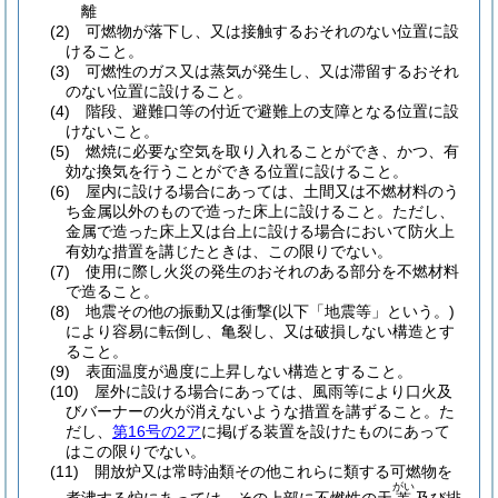
離
(2)
可燃物が落下し、又は接触するおそれのない位置に設
けること。
(3)
可燃性のガス又は蒸気が発生し、又は滞留するおそれ
のない位置に設けること。
(4)
階段、避難口等の付近で避難上の支障となる位置に設
けないこと。
(5)
燃焼に必要な空気を取り入れることができ、かつ、有
効な換気を行うことができる位置に設けること。
(6)
屋内に設ける場合にあっては、土間又は不燃材料のう
ち金属以外のもので造った床上に設けること。
ただし、
金属で造った床上又は台上に設ける場合において防火上
有効な措置を講じたときは、この限りでない。
(7)
使用に際し火災の発生のおそれのある部分を不燃材料
で造ること。
(8)
地震その他の振動又は衝撃
(以下「地震等」という。)
により容易に転倒し、亀裂し、又は破損しない構造とす
ること。
(9)
表面温度が過度に上昇しない構造とすること。
(10)
屋外に設ける場合にあっては、風雨等により口火及
びバーナーの火が消えないような措置を講ずること。
た
だし、
第16号の2ア
に掲げる装置を設けたものにあって
はこの限りでない。
(11)
開放炉又は常時油類その他これらに類する可燃物を
がい