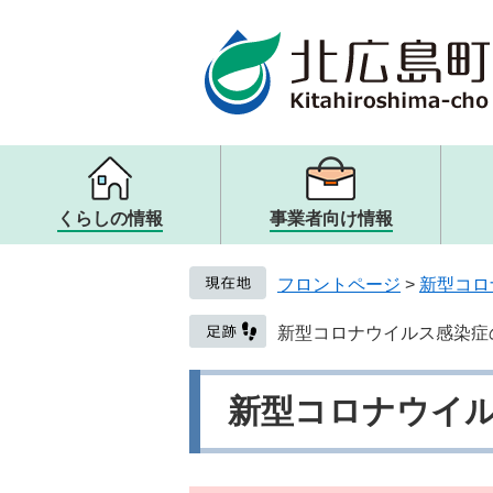
ページの先頭です。
メニューを飛ばして本文へ
くらしの情報
事業者向け情報
メニュー
メニュー
メニュー
メニュー
戸籍・住民票・証明
入札・契約
観光
町の概要
フロントページ
>
新型コロ
子ども・教育
取り組み・提言
健康・医療・福祉
人権・男女共同参画
新型コロナウイルス感染症
生活
新型コロナウイ