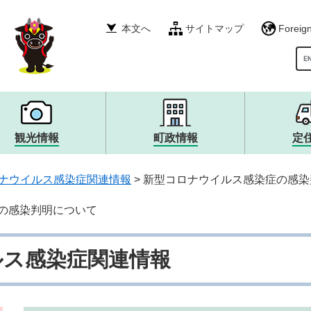
本文へ
サイトマップ
Foreig
G
観光情報
町政情報
定
税金・年金・保険
産業振興
町政運営・行政・財政
衛生・環境・ごみ
その他
広報・広聴
ナウイルス感染症関連情報
>
新型コロナウイルス感染症の感染
就職情報
まちづくり
生涯学習・文化・スポー
職員採用・人事
消防・救急・防災
安全・防犯
の感染判明について
上下水道・浄化槽
ルス感染症関連情報