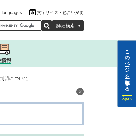
n languages
文字サイズ・色合い変更
oogleカスタム検索
詳細検索
このページを一時保存する
住情報
判明について
ツ