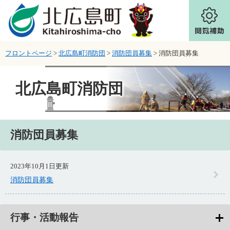
ページの先頭です。
メニューを飛ばして本文へ
フロントページ
>
北広島町消防団
>
消防団員募集
>
消防団員募集
北広島町消防団
本文
消防団員募集
2023年10月1日更新
消防団員募集
行事・活動報告