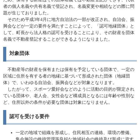
者の個人名義や共有名義で登記され、名義変更や相続などの際に問
題が生じておりました。
そのため平成3年4月に地方自治法の一部が改正され、自治会、振
興会などが一定の要件を満たすことによって、「認可地縁団体」と
して、町長から法人格の認可を受けることにより、その財産を団体
名義で不動産登記することができるようになりました。
対象団体
不動産等の財産を保有または保有を予定している団体で、一定の
区域に住所を有する者の地縁に基づいて形成された団体（地縁団
体）で、いわゆる自治会、振興会などが対象となります。
したがって、スポーツ愛好会などのように活動の目的が限定され
ている団体や、老人会、女性会など構成員となるには年齢や性別な
ど、住所以外の条件が必要な団体は対象になりません。
認可を受ける要件
一定の地域で組織を形成し、住民相互の連絡、環境の整備、
集会施設の維持管理等良好な地域社会の維持及び形成に資す