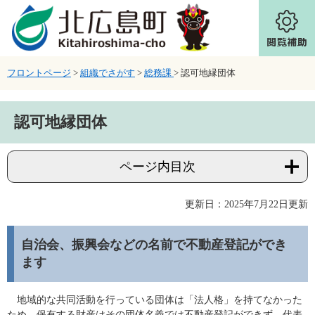
ページの先頭です。
メニューを飛ばして本文へ
フロントページ
>
組織でさがす
>
総務課
>
認可地縁団体
本文
認可地縁団体
ページ内目次
更新日：2025年7月22日更新
自治会、振興会などの名前で不動産登記ができ
ます
地域的な共同活動を行っている団体は「法人格」を持てなかった
ため、保有する財産はその団体名義では不動産登記ができず、代表