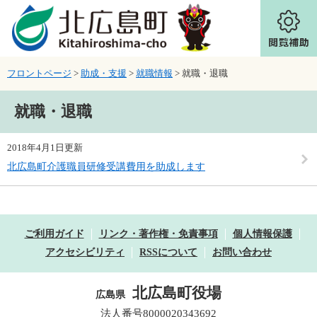
ページの先頭です。
メニューを飛ばして本文へ
フロントページ
>
助成・支援
>
就職情報
>
就職・退職
本文
就職・退職
2018年4月1日更新
北広島町介護職員研修受講費用を助成します
ご利用ガイド
リンク・著作権・免責事項
個人情報保護
アクセシビリティ
RSSについて
お問い合わせ
北広島町役場
広島県
法人番号8000020343692