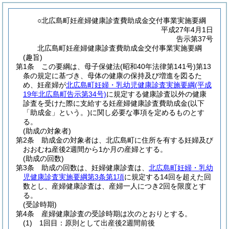
○北広島町妊産婦健康診査費助成金交付事業実施要綱
平成27年4月1日
告示第37号
北広島町妊産婦健康診査費助成金交付事業実施要綱
(趣旨)
第1条
この要綱は、母子保健法
(昭和40年法律第141号)
第13
条の規定に基づき、母体の健康の保持及び増進を図るた
め、妊産婦が
北広島町妊婦・乳幼児健康診査実施要綱
(平成
19年北広島町告示第34号)
に規定する健康診査以外の健康
診査を受けた際に支給する妊産婦健康診査費助成金
(以下
「助成金」という。)
に関し必要な事項を定めるものとす
る。
(助成の対象者)
第2条
助成金の対象者は、北広島町に住所を有する妊婦及び
おおむね産後2週間から1か月の産婦とする。
(助成の回数)
第3条
助成の回数は、妊婦健康診査は、
北広島町妊婦・乳幼
児健康診査実施要綱第3条第1項
に規定する14回を超えた回
数とし、産婦健康診査は、産婦一人につき2回を限度とす
る。
(受診時期)
第4条
産婦健康診査の受診時期は次のとおりとする。
(1)
1回目：原則として出産後2週間前後