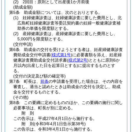
(2)
2回目：原則として出産後1か月前後
(助成金額)
第5条
助成金額については、次のとおりとする。
(1)
妊婦健康診査は、妊婦健康診査に要した費用とし、北
広島町妊婦健康診査等委託契約書の妊婦一般健康診査補
助券の単価を限度額とする。
(2)
産婦健康診査は、産婦健康診査に要した費用とし、
5,000円を限度額とする。
(交付申請)
第6条
助成金の交付を受けようとする者は、妊産婦健康診査
費助成金交付申請書
(
様式第1号
)
に必要書類を添え、妊産婦
健康診査費助成金交付請求書
(
様式第2号
)
とともに原則6か
月以内
(出産した日を起算日とする)
に提出するものとす
る。
(交付の決定及び額の確定等)
第7条
町長は、
前条
の申請書を受理した場合は、その内容を
審査し、適当と認めたときは助成金の交付を決定し、助成
金を交付するものとする。
(その他)
第8条
この要綱に定めるもののほか、この要綱の施行に関し
必要事項は、町長が別に定める。
附
則
この告示は、平成27年4月1日から施行する。
附
則
(令和3年4月1日
告示第38号)
この告示は、令和3年4月1日から施行する。