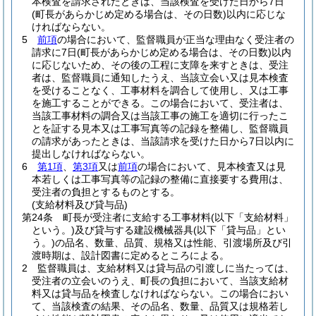
本検査を請求されたときは、当該検査を受けた日から7日
(町長があらかじめ定める場合は、その日数)
以内に応じな
ければならない。
5
前項
の場合において、監督職員が正当な理由なく受注者の
請求に7日
(町長があらかじめ定める場合は、その日数)
以内
に応じないため、その後の工程に支障を来すときは、受注
者は、監督職員に通知したうえ、当該立会い又は見本検査
を受けることなく、工事材料を調合して使用し、又は工事
を施工することができる。
この場合において、受注者は、
当該工事材料の調合又は当該工事の施工を適切に行ったこ
とを証する見本又は工事写真等の記録を整備し、監督職員
の請求があったときは、当該請求を受けた日から7日以内に
提出しなければならない。
6
第1項
、
第3項
又は
前項
の場合において、見本検査又は見
本若しくは工事写真等の記録の整備に直接要する費用は、
受注者の負担とするものとする。
(支給材料及び貸与品)
第24条
町長が受注者に支給する工事材料
(以下「支給材料」
という。)
及び貸与する建設機械器具
(以下「貸与品」とい
う。)
の品名、数量、品質、規格又は性能、引渡場所及び引
渡時期は、設計図書に定めるところによる。
2
監督職員は、支給材料又は貸与品の引渡しに当たっては、
受注者の立会いのうえ、町長の負担において、当該支給材
料又は貸与品を検査しなければならない。
この場合におい
て、当該検査の結果、その品名、数量、品質又は規格若し