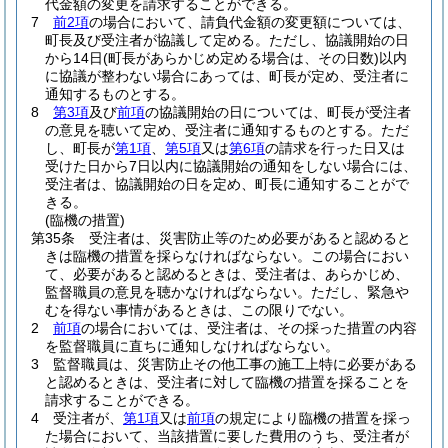
代金額の変更を請求することができる。
7
前2項
の場合において、請負代金額の変更額については、
町長及び受注者が協議して定める。
ただし、協議開始の日
から14日
(町長があらかじめ定める場合は、その日数)
以内
に協議が整わない場合にあっては、町長が定め、受注者に
通知するものとする。
8
第3項
及び
前項
の協議開始の日については、町長が受注者
の意見を聴いて定め、受注者に通知するものとする。
ただ
し、町長が
第1項
、
第5項
又は
第6項
の請求を行った日又は
受けた日から7日以内に協議開始の通知をしない場合には、
受注者は、協議開始の日を定め、町長に通知することがで
きる。
(臨機の措置)
第35条
受注者は、災害防止等のため必要があると認めると
きは臨機の措置を採らなければならない。
この場合におい
て、必要があると認めるときは、受注者は、あらかじめ、
監督職員の意見を聴かなければならない。
ただし、緊急や
むを得ない事情があるときは、この限りでない。
2
前項
の場合においては、受注者は、その採った措置の内容
を監督職員に直ちに通知しなければならない。
3
監督職員は、災害防止その他工事の施工上特に必要がある
と認めるときは、受注者に対して臨機の措置を採ることを
請求することができる。
4
受注者が、
第1項
又は
前項
の規定により臨機の措置を採っ
た場合において、当該措置に要した費用のうち、受注者が