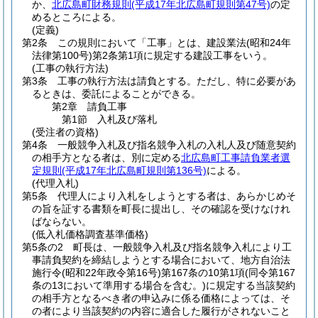
か、
北広島町財務規則
(平成17年北広島町規則第47号)
の定
めるところによる。
(定義)
第2条
この規則において「工事」とは、建設業法
(昭和24年
法律第100号)
第2条第1項に規定する建設工事をいう。
(工事の執行方法)
第3条
工事の執行方法は請負とする。
ただし、特に必要があ
るときは、委託によることができる。
第2章
請負工事
第1節
入札及び落札
(受注者の資格)
第4条
一般競争入札及び指名競争入札の入札人及び随意契約
の相手方となる者は、別に定める
北広島町工事請負業者選
定規則
(平成17年北広島町規則第136号)
による。
(代理入札)
第5条
代理人により入札をしようとする者は、あらかじめそ
の旨を証する書類を町長に提出し、その確認を受けなけれ
ばならない。
(低入札価格調査基準価格)
第5条の2
町長は、一般競争入札及び指名競争入札により工
事請負契約を締結しようとする場合において、地方自治法
施行令
(昭和22年政令第16号)
第167条の10第1項
(同令第167
条の13において準用する場合を含む。)
に規定する当該契約
の相手方となるべき者の申込みに係る価格によっては、そ
の者により当該契約の内容に適合した履行がされないこと