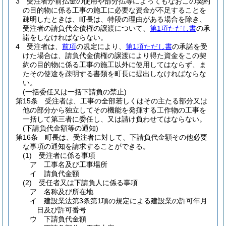
3
受注者が前払金の使用や部分払等によってもなおこの契約
の目的物に係る工事の施工に必要な資金が不足することを
疎明したときは、町長は、特段の理由がある場合を除き、
受注者の請負代金債権の譲渡について、
第1項ただし書
の承
諾をしなければならない。
4
受注者は、
前項
の規定により、
第1項ただし書
の承諾を受
けた場合は、請負代金債権の譲渡により得た資金をこの契
約の目的物に係る工事の施工以外に使用してはならず、ま
たその使途を疎明する書類を町長に提出しなければならな
い。
(一括委任又は一括下請負の禁止)
第15条
受注者は、工事の全部若しくはその主たる部分又は
他の部分から独立してその機能を発揮する工作物の工事を
一括して第三者に委任し、又は請け負わせてはならない。
(下請負代金額等の通知)
第16条
町長は、受注者に対して、下請負代金額その他必要
な事項の通知を請求することができる。
(1)
受注者に係る事項
ア
工事名及び工事場所
イ
請負代金額
(2)
受任者又は下請負人に係る事項
ア
名称及び所在地
イ
建設業法第3条第1項の規定による建設業の許可年月
日及び許可番号
ウ
下請負代金額