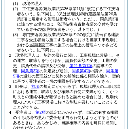
(1)
現場代理人
(2)
主任技術者
(建設業法第26条第1項に規定する主任技術
者をいう。以下同じ。)
又は監理技術者
(建設業法第26条
第2項に規定する監理技術者をいう。ただし、同条第3項
に該当する場合には、監理技術者資格者証の交付を受け
ている専任の監理技術者をいう。以下同じ。)
(3)
専門技術者
(建設業法第26条の2の規定に該当する建設
工事を受注者自ら施工する場合における当該工事現場に
おける当該建設工事の施工の技術上の管理をつかさどる
者をいう。以下同じ。)
2
現場代理人は、契約の履行に関し、工事現場に常駐し、そ
の運営、取締りを行うほか、請負代金額の変更、工期の変
更、請負代金の請求及び受領、
第21条第1項
の請求の受
理、
同条第3項
の決定及び通知、
同条第4項
の請求、
同条第
5項
の通知の受理並びに契約の解除に係る権限を除き、契約
に基づく受注者の一切の権限を行使することができる。
3
町長は、
前項
の規定にかかわらず、現場代理人の工事現場
における運営、取締り及び権限の行使に支障がなく、かつ
町長との連絡体制が確保されると認めた場合には、現場代
理人について工事現場における常駐を要しないこととする
ことができる。
4
受注者は、
第2項
の規定にかかわらず、自己の有する権限
のうち現場代理人に委任せず自ら行使しようとするものが
あるときは、あらかじめ、当該権限の内容を町長に通知し
なければならない。