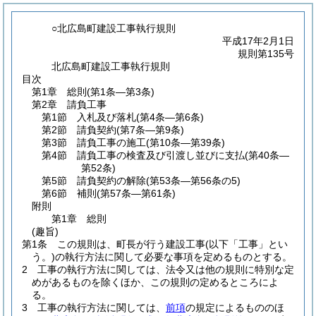
○北広島町建設工事執行規則
平成17年2月1日
規則第135号
北広島町建設工事執行規則
目次
第1章
総則
(第1条―第3条)
第2章
請負工事
第1節
入札及び落札
(第4条―第6条)
第2節
請負契約
(第7条―第9条)
第3節
請負工事の施工
(第10条―第39条)
第4節
請負工事の検査及び引渡し並びに支払
(第40条―
第52条)
第5節
請負契約の解除
(第53条―第56条の5)
第6節
補則
(第57条―第61条)
附則
第1章
総則
(趣旨)
第1条
この規則は、町長が行う建設工事
(以下「工事」とい
う。)
の執行方法に関して必要な事項を定めるものとする。
2
工事の執行方法に関しては、法令又は他の規則に特別な定
めがあるものを除くほか、この規則の定めるところによ
る。
3
工事の執行方法に関しては、
前項
の規定によるもののほ