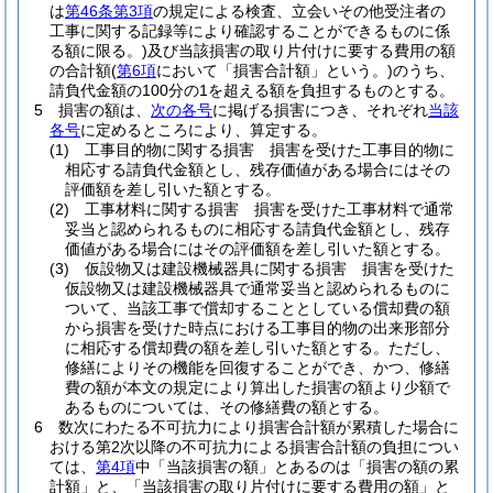
は
第46条第3項
の規定による検査、立会いその他受注者の
工事に関する記録等により確認することができるものに係
る額に限る。)
及び当該損害の取り片付けに要する費用の額
の合計額
(
第6項
において「損害合計額」という。)
のうち、
請負代金額の100分の1を超える額を負担するものとする。
5
損害の額は、
次の各号
に掲げる損害につき、それぞれ
当該
各号
に定めるところにより、算定する。
(1)
工事目的物に関する損害 損害を受けた工事目的物に
相応する請負代金額とし、残存価値がある場合にはその
評価額を差し引いた額とする。
(2)
工事材料に関する損害 損害を受けた工事材料で通常
妥当と認められるものに相応する請負代金額とし、残存
価値がある場合にはその評価額を差し引いた額とする。
(3)
仮設物又は建設機械器具に関する損害 損害を受けた
仮設物又は建設機械器具で通常妥当と認められるものに
ついて、当該工事で償却することとしている償却費の額
から損害を受けた時点における工事目的物の出来形部分
に相応する償却費の額を差し引いた額とする。
ただし、
修繕によりその機能を回復することができ、かつ、修繕
費の額が本文の規定により算出した損害の額より少額で
あるものについては、その修繕費の額とする。
6
数次にわたる不可抗力により損害合計額が累積した場合に
おける第2次以降の不可抗力による損害合計額の負担につい
ては、
第4項
中「当該損害の額」とあるのは「損害の額の累
計額」と、「当該損害の取り片付けに要する費用の額」と