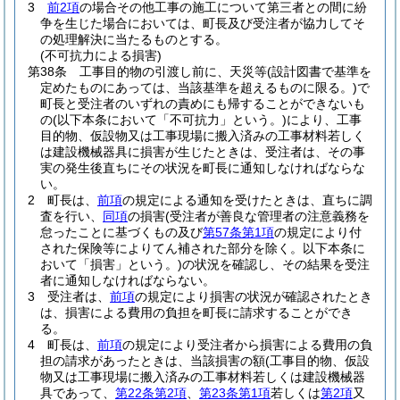
3
前2項
の場合その他工事の施工について第三者との間に紛
争を生じた場合においては、町長及び受注者が協力してそ
の処理解決に当たるものとする。
(不可抗力による損害)
第38条
工事目的物の引渡し前に、天災等
(設計図書で基準を
定めたものにあっては、当該基準を超えるものに限る。)
で
町長と受注者のいずれの責めにも帰することができないも
の
(以下本条において「不可抗力」という。)
により、工事
目的物、仮設物又は工事現場に搬入済みの工事材料若しく
は建設機械器具に損害が生じたときは、受注者は、その事
実の発生後直ちにその状況を町長に通知しなければならな
い。
2
町長は、
前項
の規定による通知を受けたときは、直ちに調
査を行い、
同項
の損害
(受注者が善良な管理者の注意義務を
怠ったことに基づくもの及び
第57条第1項
の規定により付
された保険等によりてん補された部分を除く。以下本条に
おいて「損害」という。)
の状況を確認し、その結果を受注
者に通知しなければならない。
3
受注者は、
前項
の規定により損害の状況が確認されたとき
は、損害による費用の負担を町長に請求することができ
る。
4
町長は、
前項
の規定により受注者から損害による費用の負
担の請求があったときは、当該損害の額
(工事目的物、仮設
物又は工事現場に搬入済みの工事材料若しくは建設機械器
具であって、
第22条第2項
、
第23条第1項
若しくは
第2項
又