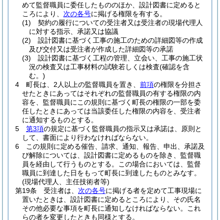
めて監督職員に委任したもののほか、設計図書に定めると
ころにより、
次の各号
に掲げる権限を有する。
(1)
契約の履行についての受注者又は受注者の現場代理人
に対する指示、承諾又は協議
(2)
設計図書に基づく工事の施工のための詳細図等の作成
及び交付又は受注者が作成した詳細図等の承諾
(3)
設計図書に基づく工程の管理、立会い、工事の施工状
況の検査又は工事材料の試験若しくは検査
(確認を含
む。)
4
町長は、2人以上の監督職員を置き、
前項
の権限を分担さ
せたときにあってはそれぞれの監督職員の有する権限の内
容を、監督職員にこの規則に基づく町長の権限の一部を委
任したときにあっては当該委任した権限の内容を、受注者
に通知するものとする。
5
第3項
の規定に基づく監督職員の指示又は承諾は、原則と
して、書面により行わなければならない。
6
この規則に定める催告、請求、通知、報告、申出、承諾及
び解除については、設計図書に定めるものを除き、監督職
員を経由して行うものとする。
この場合においては、監督
職員に到達した日をもって町長に到達したものとみなす。
(現場代理人、主任技術者等)
第19条
受注者は、
次の各号
に掲げる者を定めて工事現場に
置いたときは、設計図書に定めるところにより、その氏名
その他必要な事項を町長に通知しなければならない。
これ
らの者を変更したときも同様とする。