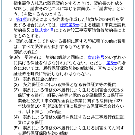
指名競争入札又は随意契約をするときは、契約書の作成を
省略し、請書その他これに準じる書面
(以下「請書等」とい
う。)
を徴するものとする。
3
第1項
の規定により契約書を作成した請負契約の内容を変
更する場合においては、
様式第3号
による建設工事変更請負
契約書又は
様式第4号
による建設工事変更請負仮契約書によ
るものとする。
4
契約の証として作成する書類に関する印紙税その他の費用
は、すべて受注者が負担するものとする。
(契約の保証)
第8条
受注者は、契約の締結と同時に、
次の各号
のいずれか
に掲げる保証を付さなければならない。
ただし、
第5号
の場
合においては、履行保証保険契約の締結後、直ちにその保
証証券を町長に寄託しなければならない。
(1)
契約保証金の納付
(2)
契約保証金に代わる担保となる有価証券等の提供
(3)
契約による債務の不履行により生じる損害金の支払を
保証する銀行、町長が確実と認める金融機関又は保証事
業会社
(公共工事の前払金保証事業に関する法律
(昭和27
年法律第184号)
第2条第4項に規定する保証事業会社をい
う。以下同じ。)
の保証
(4)
契約による債務の履行を保証する公共工事履行保証証
券による保証
(5)
契約による債務の不履行により生じる損害をてん補す
る履行保証保険契約の締結