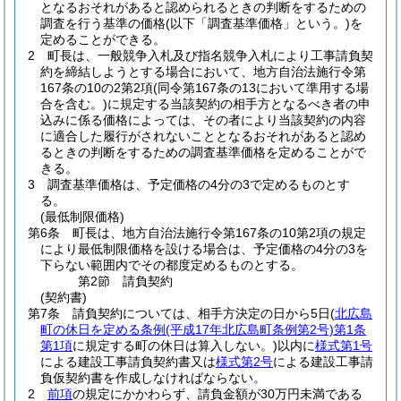
となるおそれがあると認められるときの判断をするための
調査を行う基準の価格
(以下「調査基準価格」という。)
を
定めることができる。
2
町長は、一般競争入札及び指名競争入札により工事請負契
約を締結しようとする場合において、地方自治法施行令第
167条の10の2第2項
(同令第167条の13において準用する場
合を含む。)
に規定する当該契約の相手方となるべき者の申
込みに係る価格によっては、その者により当該契約の内容
に適合した履行がされないこととなるおそれがあると認め
るときの判断をするための調査基準価格を定めることがで
きる。
3
調査基準価格は、予定価格の4分の3で定めるものとす
る。
(最低制限価格)
第6条
町長は、地方自治法施行令第167条の10第2項の規定
により最低制限価格を設ける場合は、予定価格の4分の3を
下らない範囲内でその都度定めるものとする。
第2節
請負契約
(契約書)
第7条
請負契約については、相手方決定の日から5日
(
北広島
町の休日を定める条例
(平成17年北広島町条例第2号)
第1条
第1項
に規定する町の休日は算入しない。)
以内に
様式第1号
による建設工事請負契約書又は
様式第2号
による建設工事請
負仮契約書を作成しなければならない。
2
前項
の規定にかかわらず、請負金額が30万円未満である