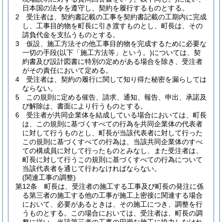
日本国の法令を遵守し、契約を履行するものとする。
2
受注者は、契約書記載の工事を契約書記載の工期内に完成
し、工事目的物を町長に引き渡すものとし、町長は、その
請負代金を支払うものとする。
3
仮設、施工方法その他工事目的物を完成するために必要な
一切の手段
(以下「施工方法等」という。)
については、契
約書及び設計図書に特別の定めがある場合を除き、受注者
がその責任において定める。
4
受注者は、契約の履行に関して知り得た秘密を漏らしては
ならない。
5
この規則に定める催告、請求、通知、報告、申出、承諾及
び解除は、書面により行うものとする。
6
受注者が共同企業体を結成している場合においては、町長
は、この規則に基づくすべての行為を共同企業体の代表者
に対して行うものとし、町長が当該代表者に対して行った
この規則に基づくすべての行為は、当該共同企業体のすべ
ての構成員に対して行ったものとみなし、また受注者は、
町長に対して行うこの規則に基づくすべての行為について
当該代表者を通じて行わなければならない。
(関連工事の調整)
第12条
町長は、受注者の施工する工事及び町長の発注に係
る第三者の施工する他の工事が施工上密接に関連する場合
において、必要があるときは、その施工につき、調整を行
うものとする。
この場合においては、受注者は、町長の調