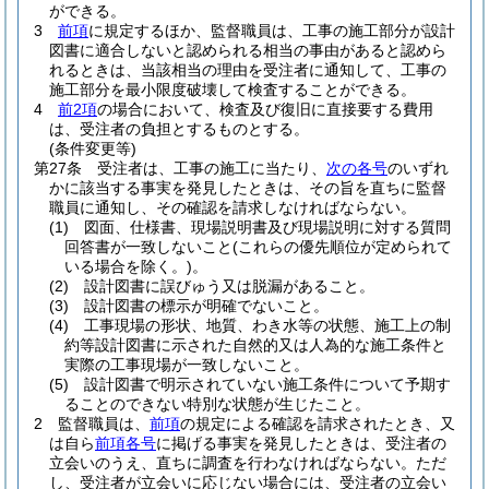
ができる。
3
前項
に規定するほか、監督職員は、工事の施工部分が設計
図書に適合しないと認められる相当の事由があると認めら
れるときは、当該相当の理由を受注者に通知して、工事の
施工部分を最小限度破壊して検査することができる。
4
前2項
の場合において、検査及び復旧に直接要する費用
は、受注者の負担とするものとする。
(条件変更等)
第27条
受注者は、工事の施工に当たり、
次の各号
のいずれ
かに該当する事実を発見したときは、その旨を直ちに監督
職員に通知し、その確認を請求しなければならない。
(1)
図面、仕様書、現場説明書及び現場説明に対する質問
回答書が一致しないこと
(これらの優先順位が定められて
いる場合を除く。)
。
(2)
設計図書に誤びゅう又は脱漏があること。
(3)
設計図書の標示が明確でないこと。
(4)
工事現場の形状、地質、わき水等の状態、施工上の制
約等設計図書に示された自然的又は人為的な施工条件と
実際の工事現場が一致しないこと。
(5)
設計図書で明示されていない施工条件について予期す
ることのできない特別な状態が生じたこと。
2
監督職員は、
前項
の規定による確認を請求されたとき、又
は自ら
前項各号
に掲げる事実を発見したときは、受注者の
立会いのうえ、直ちに調査を行わなければならない。
ただ
し、受注者が立会いに応じない場合には、受注者の立会い