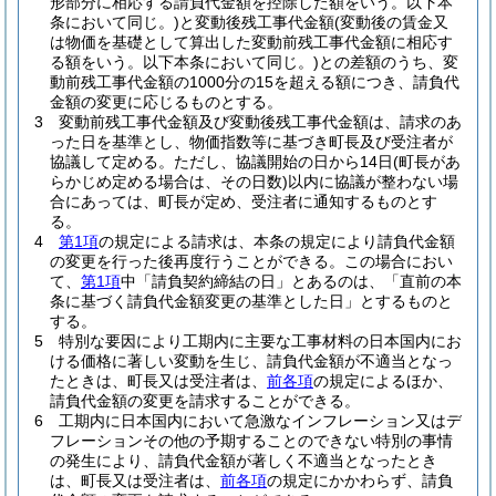
形部分に相応する請負代金額を控除した額をいう。以下本
条において同じ。)
と変動後残工事代金額
(変動後の賃金又
は物価を基礎として算出した変動前残工事代金額に相応す
る額をいう。以下本条において同じ。)
との差額のうち、変
動前残工事代金額の1000分の15を超える額につき、請負代
金額の変更に応じるものとする。
3
変動前残工事代金額及び変動後残工事代金額は、請求のあ
った日を基準とし、物価指数等に基づき町長及び受注者が
協議して定める。
ただし、協議開始の日から14日
(町長があ
らかじめ定める場合は、その日数)
以内に協議が整わない場
合にあっては、町長が定め、受注者に通知するものとす
る。
4
第1項
の規定による請求は、本条の規定により請負代金額
の変更を行った後再度行うことができる。
この場合におい
て、
第1項
中「請負契約締結の日」とあるのは、「直前の本
条に基づく請負代金額変更の基準とした日」とするものと
する。
5
特別な要因により工期内に主要な工事材料の日本国内にお
ける価格に著しい変動を生じ、請負代金額が不適当となっ
たときは、町長又は受注者は、
前各項
の規定によるほか、
請負代金額の変更を請求することができる。
6
工期内に日本国内において急激なインフレーション又はデ
フレーションその他の予期することのできない特別の事情
の発生により、請負代金額が著しく不適当となったとき
は、町長又は受注者は、
前各項
の規定にかかわらず、請負