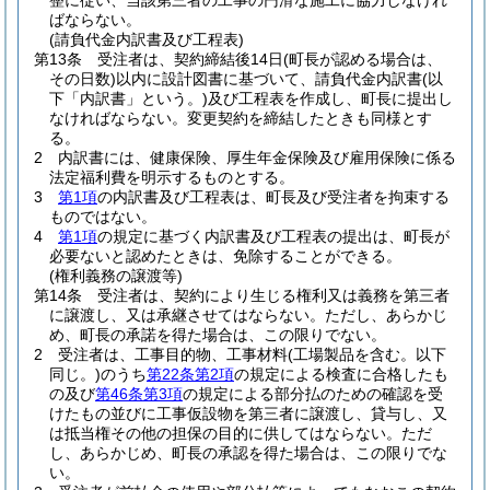
整に従い、当該第三者の工事の円滑な施工に協力しなけれ
ばならない。
(請負代金内訳書及び工程表)
第13条
受注者は、契約締結後14日
(町長が認める場合は、
その日数)
以内に設計図書に基づいて、請負代金内訳書
(以
下「内訳書」という。)
及び工程表を作成し、町長に提出し
なければならない。
変更契約を締結したときも同様とす
る。
2
内訳書には、健康保険、厚生年金保険及び雇用保険に係る
法定福利費を明示するものとする。
3
第1項
の内訳書及び工程表は、町長及び受注者を拘束する
ものではない。
4
第1項
の規定に基づく内訳書及び工程表の提出は、町長が
必要ないと認めたときは、免除することができる。
(権利義務の譲渡等)
第14条
受注者は、契約により生じる権利又は義務を第三者
に譲渡し、又は承継させてはならない。
ただし、あらかじ
め、町長の承諾を得た場合は、この限りでない。
2
受注者は、工事目的物、工事材料
(工場製品を含む。以下
同じ。)
のうち
第22条第2項
の規定による検査に合格したも
の及び
第46条第3項
の規定による部分払のための確認を受
けたもの並びに工事仮設物を第三者に譲渡し、貸与し、又
は抵当権その他の担保の目的に供してはならない。
ただ
し、あらかじめ、町長の承認を得た場合は、この限りでな
い。