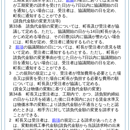
工期変更の請求を受けた日、
前条
の場合にあっては受注者
が工期変更の請求を受けた日)
から7日以内に協議開始の日
を通知しない場合には、受注者は、協議開始の日を定め、
町長に通知することができる。
(請負代金額の変更方法等)
第33条
請負代金額の変更については、町長及び受注者が協
議して定める。
ただし、協議開始の日から14日
(町長があら
かじめ定める場合は、その日数)
以内に協議が整わない場合
には、町長が定め、受注者に通知するものとする。
2
前項
の協議開始の日については、町長が受注者の意見を聴
いて定め、受注者に通知するものとする。
ただし、町長が
請負代金額の変更事由が生じた日から7日以内に協議開始の
日を通知しない場合には、受注者は協議開始の日を定め、
町長に通知することができる。
3
この規則の規定により、受注者が増加費用を必要とした場
合又は損害を受けた場合に町長が負担する必要な費用の額
については、町長及び受注者が協議して定める。
(賃金又は物価の変動に基づく請負代金額の変更)
第34条
町長又は受注者は、工期内で、かつ、請負契約締結
の日から12月を経過した後に日本国内における賃金水準又
は物価水準の変動により請負代金額が不適当となったと認
めたときは、相手方に対して請負代金額の変更を請求する
ことができる。
2
町長又は受注者は、
前項
の規定による請求があったとき
は、変動前残工事代金額
(請負代金額から当該請求時の出来