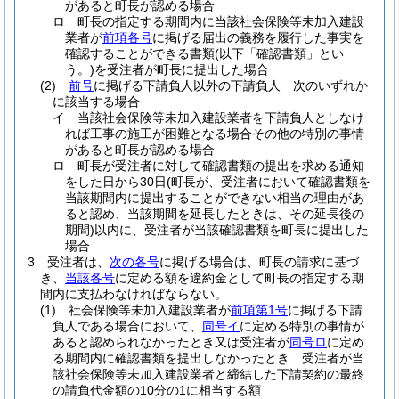
があると町長が認める場合
ロ
町長の指定する期間内に当該社会保険等未加入建設
業者が
前項各号
に掲げる届出の義務を履行した事実を
確認することができる書類
(以下「確認書類」とい
う。)
を受注者が町長に提出した場合
(2)
前号
に掲げる下請負人以外の下請負人 次のいずれか
に該当する場合
イ
当該社会保険等未加入建設業者を下請負人としなけ
れば工事の施工が困難となる場合その他の特別の事情
があると町長が認める場合
ロ
町長が受注者に対して確認書類の提出を求める通知
をした日から30日
(町長が、受注者において確認書類を
当該期間内に提出することができない相当の理由があ
ると認め、当該期間を延長したときは、その延長後の
期間)
以内に、受注者が当該確認書類を町長に提出した
場合
3
受注者は、
次の各号
に掲げる場合は、町長の請求に基づ
き、
当該各号
に定める額を違約金として町長の指定する期
間内に支払わなければならない。
(1)
社会保険等未加入建設業者が
前項第1号
に掲げる下請
負人である場合において、
同号イ
に定める特別の事情が
あると認められなかったとき又は受注者が
同号ロ
に定め
る期間内に確認書類を提出しなかったとき 受注者が当
該社会保険等未加入建設業者と締結した下請契約の最終
の請負代金額の10分の1に相当する額