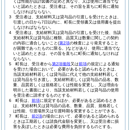
くは性能が設計図書の定めと異なり、又は使用に適当でな
いと認めたときは、受注者は、その旨を直ちに町長に通知
しなければならない。
3
受注者は、支給材料又は貸与品の引渡しを受けたときは、
引渡しの日から7日以内に、町長に受領書又は借用書を提出
しなければならない。
4
受注者は、支給材料又は貸与品の引渡しを受けた後、当該
支給材料又は貸与品に種類、品質又は数量に関しこの契約
の内容に適合しないこと
(
第2項
の検査により発見すること
が困難であったものに限る。)
などがあり、使用に適当でな
いと認めたときは、その旨を直ちに町長に通知しなければ
ならない。
5
町長は、受注者から
第2項後段
又は
前項
の規定による通知
を受けた場合において、必要があると認められるときは、
当該支給材料若しくは貸与品に代えて他の支給材料若しく
は貸与品を引き渡し、支給材料若しくは貸与品の品名、数
量、品質若しくは規格若しくは性能を変更し、又は理由を
明示した書面により、当該支給材料若しくは貸与品の使用
を受注者に請求するものとする。
6
町長は、
前項
に規定するほか、必要があると認めるとき
は、支給材料又は貸与品の品名、数量、品質、規格若しく
は性能、引渡場所又は引渡時期を変更することができる。
7
町長は、
前2項
の場合において、必要があると認められる
ときは工期若しくは請負代金額を変更し、又は受注者に損
害を及ぼしたときは必要な費用を負担するものとする。