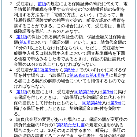
2
受注者は、
前項
の規定による保険証券の寄託に代えて、電
子情報処理組織を使用する方法その他の情報通信の技術を
利用する方法
(以下「電磁的方法」という。)
であって、当
該履行保証保険契約の相手方が定め、町長が認めた措置を
講ずることができる。
この場合において、受注者は、当該
保険証券を寄託したものとみなす。
3
第1項
の保証に係る契約保証金の額、保証金額又は保険金
額
(
第6項
において「保証の額」という。)
は、請負代金額の
10分の1以上としなければならない。
ただし、受注者が一
般競争入札又は指名競争入札において調査基準価格を下回
る価格で申込みをした者であるときは、保証の額は請負代
金額の10分の3以上としなければならない。
4
受注者が
第1項第3号
から
第5号
までのいずれかに掲げる保
証を付す場合は、当該保証は
第56条の3第4項各号
に規定す
る者による契約の解除の場合についても補償するものでな
ければならない。
5
第1項
の規定により、受注者が
同項第2号
又は
第3号
に掲げ
る保証を付したときは、当該保証は契約保証金に代わる担
保の提供として行われたものとし、
同項第4号
又は
第5号
に
掲げる保証を付したときは、契約保証金の納付を免除す
る。
6
請負代金額の変更があった場合には、保証の額が変更後の
請負代金額の10分の1
(
第3項ただし書
の規定の適用がある
場合にあっては、10分の3)
に達するまで、町長は、保証の
額の増額を請求することができ、受注者は、保証の額の減