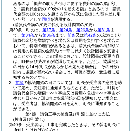
あるのは「損害の取り片付けに要する費用の額の累計額」
と「請負代金額の100分の1を超える額」とあるのは「請負
代金額の100分の1を超える額から既に負担した額を差し引
いた額」として
同項
を適用する。
(請負代金額の変更に代える設計図書の変更)
第39条
町長は、
第17条
、
第24条
、
第26条
から
第31条
ま
で、
第34条
から
第36条
まで、
前条
又は
第42条
の規定により
請負代金額を増額すべき場合又は費用を負担すべき場合に
おいて、特別の理由があるときは、請負代金額の増加額又
は費用の負担額の全部又は一部に代えて設計図書を変更す
ることができる。
この場合において、設計図書の変更内容
は、町長及び受注者が協議して定める。
ただし、協議開始
の日から14日
(町長があらかじめ定める場合は、その日数)
以内に協議が整わない場合には、町長が定め、受注者に通
知するものとする。
2
前項
の協議開始の日については、町長が受注者の意見を聴
いて定め、受注者に通知するものとする。
ただし、町長が
請負代金額の増額すべき事由又は費用を負担すべき事由が
生じた日から7日以内に協議開始の日を通知しない場合に
は、受注者は、協議開始の日を定め、町長に通知すること
ができる。
第4節
請負工事の検査及び引渡し並びに支払
(検査及び引渡し)
第40条
受注者は、工事を完成したときは、その旨を町長に
通知しなければならない。