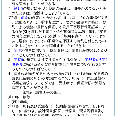
額を請求することができる。
7
第1項
の規定に基づく契約の保証は、町長が必要ないと認
めたときは、免除することができる。
第9条
前条
の規定にかかわらず、町長は、特別な事情がある
と認めるときは、受注者に対し、契約の締結と同時に、契
約による債務の履行を保証する公共工事履行保証証券によ
る保証
(引き渡した工事目的物が種類又は品質に関して契約
の内容に適合しないもの
(以下「契約不適合」という。)
で
ある場合におけるその不適合を保証する特約を付したもの
に限る。)
を付すことを請求することができる。
2
前項
の場合において、保証金額は、請負代金額の10分の3
以上としなければならない。
3
第1項
の規定により受注者が付する保証は、
第56条の3第4
項各号
に掲げる者が契約を解除した場合についても保証す
るものでなければならない。
4
請負代金額の変更があった場合には、保証金額が変更後の
請負代金額の10分の3に達するまで、町長は、保証金額の
増額を請求することができ、受注者は、保証金額の減額を
請求することができる。
第3節
請負工事の施工
第10条
削除
(施工基準)
第11条
町長及び受注者は、契約書
(請書等を含む。以下同
じ。)
に基づき、設計図書
(図面、仕様書、現場説明書及び
現場説明に対する質問回答書をいう。以下同じ。)
に従い、