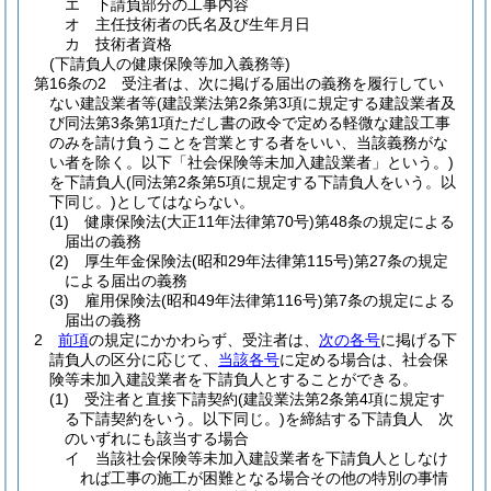
エ
下請負部分の工事内容
オ
主任技術者の氏名及び生年月日
カ
技術者資格
(下請負人の健康保険等加入義務等)
第16条の2
受注者は、次に掲げる届出の義務を履行してい
ない建設業者等
(建設業法第2条第3項に規定する建設業者及
び同法第3条第1項ただし書の政令で定める軽微な建設工事
のみを請け負うことを営業とする者をいい、当該義務がな
い者を除く。以下「社会保険等未加入建設業者」という。)
を下請負人
(同法第2条第5項に規定する下請負人をいう。以
下同じ。)
としてはならない。
(1)
健康保険法
(大正11年法律第70号)
第48条の規定による
届出の義務
(2)
厚生年金保険法
(昭和29年法律第115号)
第27条の規定
による届出の義務
(3)
雇用保険法
(昭和49年法律第116号)
第7条の規定による
届出の義務
2
前項
の規定にかかわらず、受注者は、
次の各号
に掲げる下
請負人の区分に応じて、
当該各号
に定める場合は、社会保
険等未加入建設業者を下請負人とすることができる。
(1)
受注者と直接下請契約
(建設業法第2条第4項に規定す
る下請契約をいう。以下同じ。)
を締結する下請負人 次
のいずれにも該当する場合
イ
当該社会保険等未加入建設業者を下請負人としなけ
れば工事の施工が困難となる場合その他の特別の事情