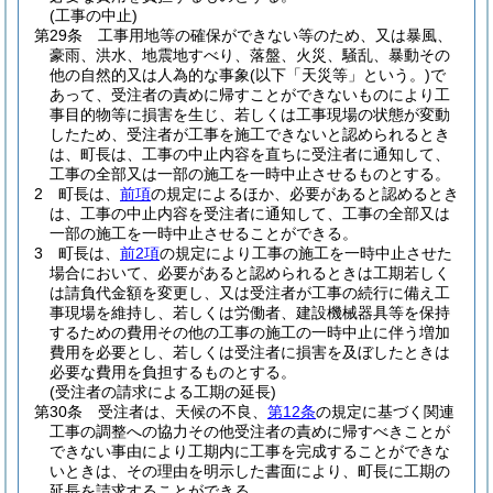
(工事の中止)
第29条
工事用地等の確保ができない等のため、又は暴風、
豪雨、洪水、地震地すべり、落盤、火災、騒乱、暴動その
他の自然的又は人為的な事象
(以下「天災等」という。)
で
あって、受注者の責めに帰すことができないものにより工
事目的物等に損害を生じ、若しくは工事現場の状態が変動
したため、受注者が工事を施工できないと認められるとき
は、町長は、工事の中止内容を直ちに受注者に通知して、
工事の全部又は一部の施工を一時中止させるものとする。
2
町長は、
前項
の規定によるほか、必要があると認めるとき
は、工事の中止内容を受注者に通知して、工事の全部又は
一部の施工を一時中止させることができる。
3
町長は、
前2項
の規定により工事の施工を一時中止させた
場合において、必要があると認められるときは工期若しく
は請負代金額を変更し、又は受注者が工事の続行に備え工
事現場を維持し、若しくは労働者、建設機械器具等を保持
するための費用その他の工事の施工の一時中止に伴う増加
費用を必要とし、若しくは受注者に損害を及ぼしたときは
必要な費用を負担するものとする。
(受注者の請求による工期の延長)
第30条
受注者は、天候の不良、
第12条
の規定に基づく関連
工事の調整への協力その他受注者の責めに帰すべきことが
できない事由により工期内に工事を完成することができな
いときは、その理由を明示した書面により、町長に工期の
延長を請求することができる。