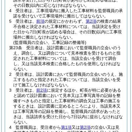
請求を受けた日から7日
(町長があらかじめ定める場合は、
その日数)
以内に応じなければならない。
4
受注者は、工事現場内に搬入した工事材料を監督職員の承
諾を受けないで工事現場外に搬出してはならない。
5
受注者は、
前項
の規定にかかわらず、
第2項
の検査の結果
不合格と決定された工事材料については、当該決定を受け
た日から7日
(町長が認める場合は、その日数)
以内に工事現
場外に搬出しなければならない。
(監督職員の立会い、工事記録の整備等)
第23条
受注者は、設計図書において監督職員の立会いのう
え、調合し、又は調合について見本検査を受けるものと指
定された工事材料については、当該立会いを受けて調合
し、又は当該見本検査に合格したものを使用しなければな
らない。
2
受注者は、設計図書において監督職員の立会いのうえ、施
工するものと指定された工事については、当該立会いを受
けて施工しなければならない。
3
受注者は、
前2項
に規定するほか、町長が特に必要がある
と認めて設計図書において見本又は工事写真等の記録を整
備すべきものと指定した工事材料の調合又は工事の施工を
するときは、設計図書に定めるところにより、当該見本又
は工事写真等の記録を整備し、監督職員の請求があったと
きは、当該請求を受けた日から7日以内に提出しなければな
らない。
4
監督職員は、受注者から
第1項
又は
第2項
の立会い又は見