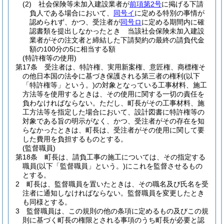
(2)
社会保険等未加入建設業者が
前項第2号
に掲げる下請
負人である場合において、
同号イ
に定める特別の事情が
認められず、かつ、受注者が
同号ロ
に定める期間内に確
認書類を提出しなかったとき 当該社会保険未加入建設
業者がその注文者と締結した下請契約の最終の請負代金
額の100分の5に相当する額
(特許権等の使用)
第17条
受注者は、特許権、実用新案権、意匠権、商標権そ
の他日本国の法令に基づき保護される第三者の権利
(以下
「特許権等」という。)
の対象となっている工事材料、施工
方法等を使用するときは、その使用に関する一切の責任を
負わなければならない。
ただし、町長がその工事材料、施
工方法等を指定した場合において、設計図書に特許権等の
対象である旨の明示がなく、かつ、受注者がその存在を知
らなかったときは、町長は、受注者がその使用に関して要
した費用を負担するものとする。
(監督職員)
第18条
町長は、請負工事の施工については、その指定する
職員
(以下「監督職員」という。)
にこれを監督させるもの
とする。
2
町長は、監督職員を置いたときは、その職名及び氏名を受
注者に通知しなければならない。
監督職員を変更したとき
も同様とする。
3
監督職員は、この規則の他の条項に定めるもの及びこの規
則に基づく町長の権限とされる事項のうち町長が必要と認