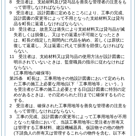
8
受注者は、支給材料及び貸与品を善良な管理者の注意をも
って管理しなければならない。
9
受注者は、設計図書に定めるところにより、工事の完成、
設計図書の変更等によって不用となった支給材料又は貸与
品を町長に返還しなければならない。
10
受注者は、故意又は過失により支給材料又は貸与品が滅
失若しくは損傷し、又はその返還が不可能となったとき
は、町長の指定した期間内に代品を納め、若しくは原状に
復して返還し、又は返還に代えて損害を賠償しなければな
らない。
11
受注者は、支給材料又は貸与品の使用方法が設計図書に
明示されていないときは、監督職員の指示に従わなければ
ならない。
(工事用地の確保等)
第25条
町長は、工事用地その他設計図書において定められ
た工事の施工上必要な用地
(以下「工事用地等」という。)
を受注者が工事の施工上必要とする日
(設計図書に特別の定
めがあるときは、その定められた日)
までに確保するものと
する。
2
受注者は、確保された工事用地等を善良な管理者の注意を
もって管理しなければならない。
3
工事の完成、設計図書の変更等によって工事用地等が不用
となった場合において、当該工事用地等に受注者が所有又
は管理する工事材料、建設機械器具、仮設物その他の物件
(下請負人の所有又は管理するこれらの物件を含む。以下本