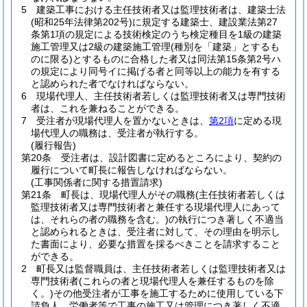
5
建築工事における主任技術者又は監理技術者は、建築士法
(昭和25年法律第202号)
に規定する建築士、建設業法第27
条第1項の規定による技術検定のうち検定種目を1級の建築
施工管理又は2級の建築施工管理
(種別を「建築」とするも
のに限る)
とするものに合格した者又は同法第15条第2号ハ
の規定により同号イに掲げる者と同等以上の能力を有する
と認められた者でなければならない。
6
現場代理人、主任技術者若しくは監理技術者又は専門技術
者は、これを兼ねることができる。
7
受注者が現場代理人を置かないときは、
第2項
に定める現
場代理人の職務は、受注者が執行する。
(履行報告)
第20条
受注者は、設計図書に定めるところにより、契約の
履行について町長に報告しなければならない。
(工事関係者に関する措置請求)
第21条
町長は、現場代理人がその職務
(主任技術者若しくは
監理技術者又は専門技術者と兼任する現場代理人にあって
は、それらの者の職務を含む。)
の執行につき著しく不適当
と認められるときは、受注者に対して、その理由を明示し
た書面により、必要な措置を採るべきことを請求すること
ができる。
2
町長又は監督職員は、主任技術者若しくは監理技術者又は
専門技術者
(これらの者と現場代理人を兼任するものを除
く。)
その他受注者が工事を施工するために使用している下
請負人、労働者等で工事の施工又は管理につき著しく不適