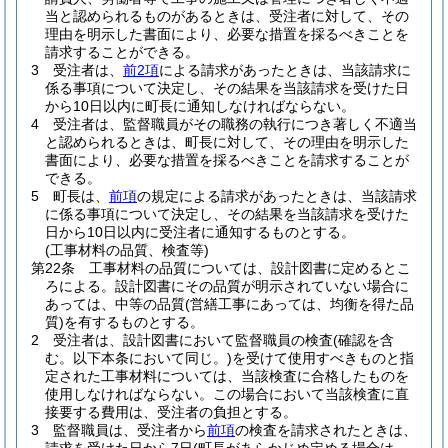
当と認められるものがあるときは、受注者に対して、その
理由を明示した書面により、必要な措置を採るべきことを
請求することができる。
3
受注者は、
前2項
による請求があったときは、当該請求に
係る事項について決定し、その結果を当該請求を受けた日
から10日以内に町長に通知しなければならない。
4
受注者は、監督職員がその職務の執行につき著しく不適当
と認められるときは、町長に対して、その理由を明示した
書面により、必要な措置を採るべきことを請求することが
できる。
5
町長は、
前項
の規定による請求があったときは、当該請求
に係る事項について決定し、その結果を当該請求を受けた
日から10日以内に受注者に通知するものとする。
(工事材料の品質、検査等)
第22条
工事材料の品質については、設計図書に定めるとこ
ろによる。
設計図書にその品質が明示されていない場合に
あっては、中等の品質
(営繕工事にあっては、均衡を得た品
質)
を有するものとする。
2
受注者は、設計図書において監督職員の検査
(確認を含
む。以下本条において同じ。)
を受けて使用すべきものと指
定された工事材料については、当該検査に合格したものを
使用しなければならない。
この場合において当該検査に直
接要する費用は、受注者の負担とする。
3
監督職員は、受注者から
前項
の検査を請求されたときは、