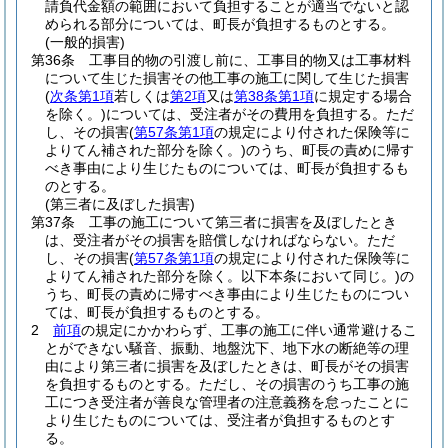
請負代金額の範囲において負担することが適当でないと認
められる部分については、町長が負担するものとする。
(一般的損害)
第36条
工事目的物の引渡し前に、工事目的物又は工事材料
について生じた損害その他工事の施工に関して生じた損害
(
次条第1項
若しくは
第2項
又は
第38条第1項
に規定する場合
を除く。)
については、受注者がその費用を負担する。
ただ
し、その損害
(
第57条第1項
の規定により付された保険等に
よりてん補された部分を除く。)
のうち、町長の責めに帰す
べき事由により生じたものについては、町長が負担するも
のとする。
(第三者に及ぼした損害)
第37条
工事の施工について第三者に損害を及ぼしたとき
は、受注者がその損害を賠償しなければならない。
ただ
し、その損害
(
第57条第1項
の規定により付された保険等に
よりてん補された部分を除く。以下本条において同じ。)
の
うち、町長の責めに帰すべき事由により生じたものについ
ては、町長が負担するものとする。
2
前項
の規定にかかわらず、工事の施工に伴い通常避けるこ
とができない騒音、振動、地盤沈下、地下水の断絶等の理
由により第三者に損害を及ぼしたときは、町長がその損害
を負担するものとする。
ただし、その損害のうち工事の施
工につき受注者が善良な管理者の注意義務を怠ったことに
より生じたものについては、受注者が負担するものとす
る。