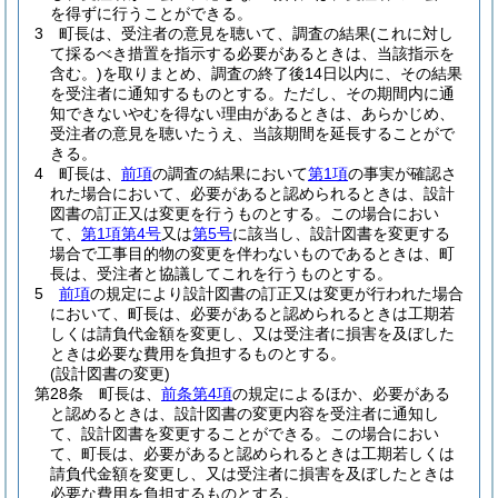
を得ずに行うことができる。
3
町長は、受注者の意見を聴いて、調査の結果
(これに対し
て採るべき措置を指示する必要があるときは、当該指示を
含む。)
を取りまとめ、調査の終了後14日以内に、その結果
を受注者に通知するものとする。
ただし、その期間内に通
知できないやむを得ない理由があるときは、あらかじめ、
受注者の意見を聴いたうえ、当該期間を延長することがで
きる。
4
町長は、
前項
の調査の結果において
第1項
の事実が確認さ
れた場合において、必要があると認められるときは、設計
図書の訂正又は変更を行うものとする。
この場合におい
て、
第1項第4号
又は
第5号
に該当し、設計図書を変更する
場合で工事目的物の変更を伴わないものであるときは、町
長は、受注者と協議してこれを行うものとする。
5
前項
の規定により設計図書の訂正又は変更が行われた場合
において、町長は、必要があると認められるときは工期若
しくは請負代金額を変更し、又は受注者に損害を及ぼした
ときは必要な費用を負担するものとする。
(設計図書の変更)
第28条
町長は、
前条第4項
の規定によるほか、必要がある
と認めるときは、設計図書の変更内容を受注者に通知し
て、設計図書を変更することができる。
この場合におい
て、町長は、必要があると認められるときは工期若しくは
請負代金額を変更し、又は受注者に損害を及ぼしたときは
必要な費用を負担するものとする。