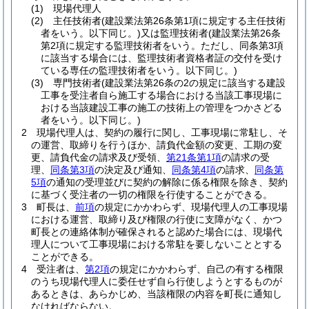
(1)
現場代理人
(2)
主任技術者
(建設業法第26条第1項に規定する主任技術
者をいう。以下同じ。)
又は監理技術者
(建設業法第26条
第2項に規定する監理技術者をいう。ただし、同条第3項
に該当する場合には、監理技術者資格者証の交付を受け
ている専任の監理技術者をいう。以下同じ。)
(3)
専門技術者
(建設業法第26条の2の規定に該当する建設
工事を受注者自ら施工する場合における当該工事現場に
おける当該建設工事の施工の技術上の管理をつかさどる
者をいう。以下同じ。)
2
現場代理人は、契約の履行に関し、工事現場に常駐し、そ
の運営、取締りを行うほか、請負代金額の変更、工期の変
更、請負代金の請求及び受領、
第21条第1項
の請求の受
理、
同条第3項
の決定及び通知、
同条第4項
の請求、
同条第
5項
の通知の受理並びに契約の解除に係る権限を除き、契約
に基づく受注者の一切の権限を行使することができる。
3
町長は、
前項
の規定にかかわらず、現場代理人の工事現場
における運営、取締り及び権限の行使に支障がなく、かつ
町長との連絡体制が確保されると認めた場合には、現場代
理人について工事現場における常駐を要しないこととする
ことができる。
4
受注者は、
第2項
の規定にかかわらず、自己の有する権限
のうち現場代理人に委任せず自ら行使しようとするものが
あるときは、あらかじめ、当該権限の内容を町長に通知し
なければならない。