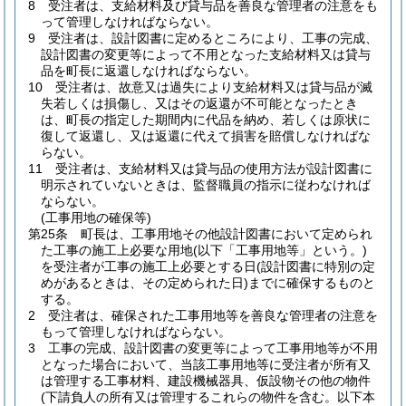
8
受注者は、支給材料及び貸与品を善良な管理者の注意をも
って管理しなければならない。
9
受注者は、設計図書に定めるところにより、工事の完成、
設計図書の変更等によって不用となった支給材料又は貸与
品を町長に返還しなければならない。
10
受注者は、故意又は過失により支給材料又は貸与品が滅
失若しくは損傷し、又はその返還が不可能となったとき
は、町長の指定した期間内に代品を納め、若しくは原状に
復して返還し、又は返還に代えて損害を賠償しなければな
らない。
11
受注者は、支給材料又は貸与品の使用方法が設計図書に
明示されていないときは、監督職員の指示に従わなければ
ならない。
(工事用地の確保等)
第25条
町長は、工事用地その他設計図書において定められ
た工事の施工上必要な用地
(以下「工事用地等」という。)
を受注者が工事の施工上必要とする日
(設計図書に特別の定
めがあるときは、その定められた日)
までに確保するものと
する。
2
受注者は、確保された工事用地等を善良な管理者の注意を
もって管理しなければならない。
3
工事の完成、設計図書の変更等によって工事用地等が不用
となった場合において、当該工事用地等に受注者が所有又
は管理する工事材料、建設機械器具、仮設物その他の物件
(下請負人の所有又は管理するこれらの物件を含む。以下本