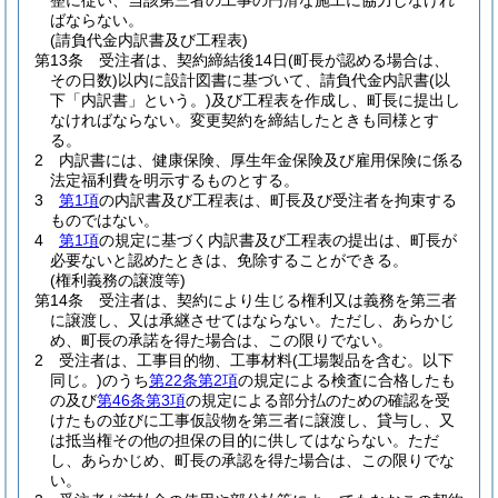
整に従い、当該第三者の工事の円滑な施工に協力しなけれ
ばならない。
(請負代金内訳書及び工程表)
第13条
受注者は、契約締結後14日
(町長が認める場合は、
その日数)
以内に設計図書に基づいて、請負代金内訳書
(以
下「内訳書」という。)
及び工程表を作成し、町長に提出し
なければならない。
変更契約を締結したときも同様とす
る。
2
内訳書には、健康保険、厚生年金保険及び雇用保険に係る
法定福利費を明示するものとする。
3
第1項
の内訳書及び工程表は、町長及び受注者を拘束する
ものではない。
4
第1項
の規定に基づく内訳書及び工程表の提出は、町長が
必要ないと認めたときは、免除することができる。
(権利義務の譲渡等)
第14条
受注者は、契約により生じる権利又は義務を第三者
に譲渡し、又は承継させてはならない。
ただし、あらかじ
め、町長の承諾を得た場合は、この限りでない。
2
受注者は、工事目的物、工事材料
(工場製品を含む。以下
同じ。)
のうち
第22条第2項
の規定による検査に合格したも
の及び
第46条第3項
の規定による部分払のための確認を受
けたもの並びに工事仮設物を第三者に譲渡し、貸与し、又
は抵当権その他の担保の目的に供してはならない。
ただ
し、あらかじめ、町長の承認を得た場合は、この限りでな
い。