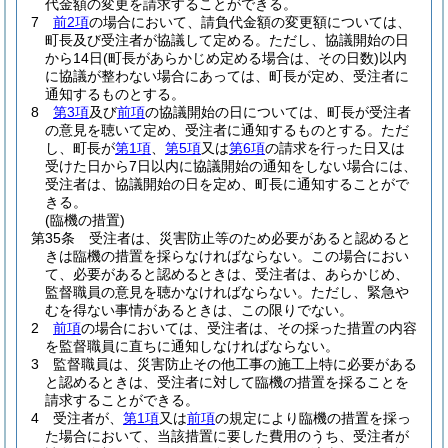
代金額の変更を請求することができる。
7
前2項
の場合において、請負代金額の変更額については、
町長及び受注者が協議して定める。
ただし、協議開始の日
から14日
(町長があらかじめ定める場合は、その日数)
以内
に協議が整わない場合にあっては、町長が定め、受注者に
通知するものとする。
8
第3項
及び
前項
の協議開始の日については、町長が受注者
の意見を聴いて定め、受注者に通知するものとする。
ただ
し、町長が
第1項
、
第5項
又は
第6項
の請求を行った日又は
受けた日から7日以内に協議開始の通知をしない場合には、
受注者は、協議開始の日を定め、町長に通知することがで
きる。
(臨機の措置)
第35条
受注者は、災害防止等のため必要があると認めると
きは臨機の措置を採らなければならない。
この場合におい
て、必要があると認めるときは、受注者は、あらかじめ、
監督職員の意見を聴かなければならない。
ただし、緊急や
むを得ない事情があるときは、この限りでない。
2
前項
の場合においては、受注者は、その採った措置の内容
を監督職員に直ちに通知しなければならない。
3
監督職員は、災害防止その他工事の施工上特に必要がある
と認めるときは、受注者に対して臨機の措置を採ることを
請求することができる。
4
受注者が、
第1項
又は
前項
の規定により臨機の措置を採っ
た場合において、当該措置に要した費用のうち、受注者が