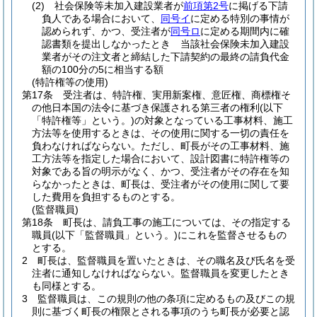
(2)
社会保険等未加入建設業者が
前項第2号
に掲げる下請
負人である場合において、
同号イ
に定める特別の事情が
認められず、かつ、受注者が
同号ロ
に定める期間内に確
認書類を提出しなかったとき 当該社会保険未加入建設
業者がその注文者と締結した下請契約の最終の請負代金
額の100分の5に相当する額
(特許権等の使用)
第17条
受注者は、特許権、実用新案権、意匠権、商標権そ
の他日本国の法令に基づき保護される第三者の権利
(以下
「特許権等」という。)
の対象となっている工事材料、施工
方法等を使用するときは、その使用に関する一切の責任を
負わなければならない。
ただし、町長がその工事材料、施
工方法等を指定した場合において、設計図書に特許権等の
対象である旨の明示がなく、かつ、受注者がその存在を知
らなかったときは、町長は、受注者がその使用に関して要
した費用を負担するものとする。
(監督職員)
第18条
町長は、請負工事の施工については、その指定する
職員
(以下「監督職員」という。)
にこれを監督させるもの
とする。
2
町長は、監督職員を置いたときは、その職名及び氏名を受
注者に通知しなければならない。
監督職員を変更したとき
も同様とする。
3
監督職員は、この規則の他の条項に定めるもの及びこの規
則に基づく町長の権限とされる事項のうち町長が必要と認