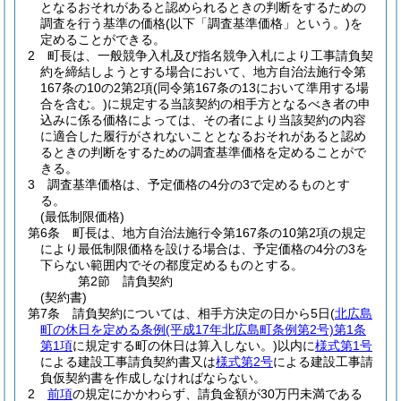
となるおそれがあると認められるときの判断をするための
調査を行う基準の価格
(以下「調査基準価格」という。)
を
定めることができる。
2
町長は、一般競争入札及び指名競争入札により工事請負契
約を締結しようとする場合において、地方自治法施行令第
167条の10の2第2項
(同令第167条の13において準用する場
合を含む。)
に規定する当該契約の相手方となるべき者の申
込みに係る価格によっては、その者により当該契約の内容
に適合した履行がされないこととなるおそれがあると認め
るときの判断をするための調査基準価格を定めることがで
きる。
3
調査基準価格は、予定価格の4分の3で定めるものとす
る。
(最低制限価格)
第6条
町長は、地方自治法施行令第167条の10第2項の規定
により最低制限価格を設ける場合は、予定価格の4分の3を
下らない範囲内でその都度定めるものとする。
第2節
請負契約
(契約書)
第7条
請負契約については、相手方決定の日から5日
(
北広島
町の休日を定める条例
(平成17年北広島町条例第2号)
第1条
第1項
に規定する町の休日は算入しない。)
以内に
様式第1号
による建設工事請負契約書又は
様式第2号
による建設工事請
負仮契約書を作成しなければならない。
2
前項
の規定にかかわらず、請負金額が30万円未満である