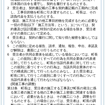
日本国の法令を遵守し、契約を履行するものとする。
2
受注者は、契約書記載の工事を契約書記載の工期内に完成
し、工事目的物を町長に引き渡すものとし、町長は、その
請負代金を支払うものとする。
3
仮設、施工方法その他工事目的物を完成するために必要な
一切の手段
(以下「施工方法等」という。)
については、契
約書及び設計図書に特別の定めがある場合を除き、受注者
がその責任において定める。
4
受注者は、契約の履行に関して知り得た秘密を漏らしては
ならない。
5
この規則に定める催告、請求、通知、報告、申出、承諾及
び解除は、書面により行うものとする。
6
受注者が共同企業体を結成している場合においては、町長
は、この規則に基づくすべての行為を共同企業体の代表者
に対して行うものとし、町長が当該代表者に対して行った
この規則に基づくすべての行為は、当該共同企業体のすべ
ての構成員に対して行ったものとみなし、また受注者は、
町長に対して行うこの規則に基づくすべての行為について
当該代表者を通じて行わなければならない。
(関連工事の調整)
第12条
町長は、受注者の施工する工事及び町長の発注に係
る第三者の施工する他の工事が施工上密接に関連する場合
において、必要があるときは、その施工につき、調整を行
うものとする。
この場合においては、受注者は、町長の調