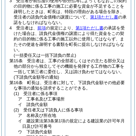
3
受注者が前払金の使用や部分払等によってもなおこの契約
の目的物に係る工事の施工に必要な資金が不足することを
疎明したときは、町長は、特段の理由がある場合を除き、
受注者の請負代金債権の譲渡について、
第1項ただし書
の承
諾をしなければならない。
4
受注者は、
前項
の規定により、
第1項ただし書
の承諾を受
けた場合は、請負代金債権の譲渡により得た資金をこの契
約の目的物に係る工事の施工以外に使用してはならず、ま
たその使途を疎明する書類を町長に提出しなければならな
い。
(一括委任又は一括下請負の禁止)
第15条
受注者は、工事の全部若しくはその主たる部分又は
他の部分から独立してその機能を発揮する工作物の工事を
一括して第三者に委任し、又は請け負わせてはならない。
(下請負代金額等の通知)
第16条
町長は、受注者に対して、下請負代金額その他必要
な事項の通知を請求することができる。
(1)
受注者に係る事項
ア
工事名及び工事場所
イ
請負代金額
(2)
受任者又は下請負人に係る事項
ア
名称及び所在地
イ
建設業法第3条第1項の規定による建設業の許可年月
日及び許可番号
ウ
下請負代金額