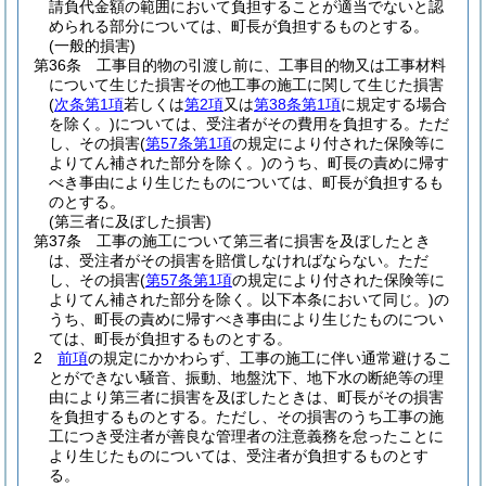
請負代金額の範囲において負担することが適当でないと認
められる部分については、町長が負担するものとする。
(一般的損害)
第36条
工事目的物の引渡し前に、工事目的物又は工事材料
について生じた損害その他工事の施工に関して生じた損害
(
次条第1項
若しくは
第2項
又は
第38条第1項
に規定する場合
を除く。)
については、受注者がその費用を負担する。
ただ
し、その損害
(
第57条第1項
の規定により付された保険等に
よりてん補された部分を除く。)
のうち、町長の責めに帰す
べき事由により生じたものについては、町長が負担するも
のとする。
(第三者に及ぼした損害)
第37条
工事の施工について第三者に損害を及ぼしたとき
は、受注者がその損害を賠償しなければならない。
ただ
し、その損害
(
第57条第1項
の規定により付された保険等に
よりてん補された部分を除く。以下本条において同じ。)
の
うち、町長の責めに帰すべき事由により生じたものについ
ては、町長が負担するものとする。
2
前項
の規定にかかわらず、工事の施工に伴い通常避けるこ
とができない騒音、振動、地盤沈下、地下水の断絶等の理
由により第三者に損害を及ぼしたときは、町長がその損害
を負担するものとする。
ただし、その損害のうち工事の施
工につき受注者が善良な管理者の注意義務を怠ったことに
より生じたものについては、受注者が負担するものとす
る。