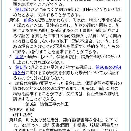
額を請求することができる。
7
第1項
の規定に基づく契約の保証は、町長が必要ないと認
めたときは、免除することができる。
第9条
前条
の規定にかかわらず、町長は、特別な事情がある
と認めるときは、受注者に対し、契約の締結と同時に、契
約による債務の履行を保証する公共工事履行保証証券によ
る保証
(引き渡した工事目的物が種類又は品質に関して契約
の内容に適合しないもの
(以下「契約不適合」という。)
で
ある場合におけるその不適合を保証する特約を付したもの
に限る。)
を付すことを請求することができる。
2
前項
の場合において、保証金額は、請負代金額の10分の3
以上としなければならない。
3
第1項
の規定により受注者が付する保証は、
第56条の3第4
項各号
に掲げる者が契約を解除した場合についても保証す
るものでなければならない。
4
請負代金額の変更があった場合には、保証金額が変更後の
請負代金額の10分の3に達するまで、町長は、保証金額の
増額を請求することができ、受注者は、保証金額の減額を
請求することができる。
第3節
請負工事の施工
第10条
削除
(施工基準)
第11条
町長及び受注者は、契約書
(請書等を含む。以下同
じ。)
に基づき、設計図書
(図面、仕様書、現場説明書及び
現場説明に対する質問回答書をいう。以下同じ。)
に従い、