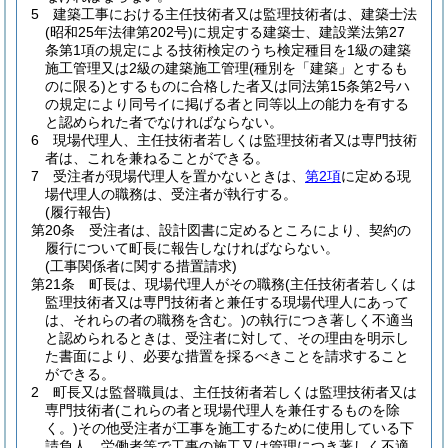
5
建築工事における主任技術者又は監理技術者は、建築士法
(昭和25年法律第202号)
に規定する建築士、建設業法第27
条第1項の規定による技術検定のうち検定種目を1級の建築
施工管理又は2級の建築施工管理
(種別を「建築」とするも
のに限る)
とするものに合格した者又は同法第15条第2号ハ
の規定により同号イに掲げる者と同等以上の能力を有する
と認められた者でなければならない。
6
現場代理人、主任技術者若しくは監理技術者又は専門技術
者は、これを兼ねることができる。
7
受注者が現場代理人を置かないときは、
第2項
に定める現
場代理人の職務は、受注者が執行する。
(履行報告)
第20条
受注者は、設計図書に定めるところにより、契約の
履行について町長に報告しなければならない。
(工事関係者に関する措置請求)
第21条
町長は、現場代理人がその職務
(主任技術者若しくは
監理技術者又は専門技術者と兼任する現場代理人にあって
は、それらの者の職務を含む。)
の執行につき著しく不適当
と認められるときは、受注者に対して、その理由を明示し
た書面により、必要な措置を採るべきことを請求すること
ができる。
2
町長又は監督職員は、主任技術者若しくは監理技術者又は
専門技術者
(これらの者と現場代理人を兼任するものを除
く。)
その他受注者が工事を施工するために使用している下
請負人、労働者等で工事の施工又は管理につき著しく不適