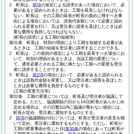
2
町長は、
前項
の規定による請求があった場合において、必
要があると認められるときは、工期を延長しなければなら
ない。
町長は、その工期の延長が町長の責めに帰すべき事
由による場合においては、請負代金額について必要と認め
られる変更を行い、又は受注者に損害を及ぼしたときは必
要な費用を負担しなければならない。
(町長の請求による工期の短縮等)
第31条
町長は、特別の理由により工期を短縮する必要があ
るときは、工期の短縮を受注者に請求することができる。
2
町長は、この規則の規定により工期を延長すべき場合にお
いて、特別の理由があるときは、当該工期の変更につい
て、通常必要とされる工期に満たない工期への変更を受注
者に請求することができる。
3
町長は、
前2項
の場合において、必要があると認められる
ときは請負代金額を変更し、又は受注者に損害を及ぼした
ときは必要な費用を負担するものとする。
(工期の変更方法等)
第32条
工期の変更については、町長及び受注者が協議して
定める。
ただし、協議開始の日から14日
(町長があらかじめ
定める場合は、その日数)
以内に協議が整わない場合には、
町長が定め、受注者に通知するものとする。
2
前項
の協議開始の日については、町長が受注者の意見を聴
いて定め、受注者に通知するものとする。
ただし、町長が
工期の変更事由が生じた日
(
第30条
の場合にあっては町長が