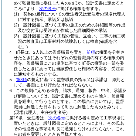
めて監督職員に委任したもののほか、設計図書に定めると
ころにより、
次の各号
に掲げる権限を有する。
(1)
契約の履行についての受注者又は受注者の現場代理人
に対する指示、承諾又は協議
(2)
設計図書に基づく工事の施工のための詳細図等の作成
及び交付又は受注者が作成した詳細図等の承諾
(3)
設計図書に基づく工程の管理、立会い、工事の施工状
況の検査又は工事材料の試験若しくは検査
(確認を含
む。)
4
町長は、2人以上の監督職員を置き、
前項
の権限を分担さ
せたときにあってはそれぞれの監督職員の有する権限の内
容を、監督職員にこの規則に基づく町長の権限の一部を委
任したときにあっては当該委任した権限の内容を、受注者
に通知するものとする。
5
第3項
の規定に基づく監督職員の指示又は承諾は、原則と
して、書面により行わなければならない。
6
この規則に定める催告、請求、通知、報告、申出、承諾及
び解除については、設計図書に定めるものを除き、監督職
員を経由して行うものとする。
この場合においては、監督
職員に到達した日をもって町長に到達したものとみなす。
(現場代理人、主任技術者等)
第19条
受注者は、
次の各号
に掲げる者を定めて工事現場に
置いたときは、設計図書に定めるところにより、その氏名
その他必要な事項を町長に通知しなければならない。
これ
らの者を変更したときも同様とする。