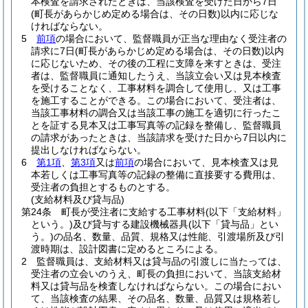
本検査を請求されたときは、当該検査を受けた日から7日
(町長があらかじめ定める場合は、その日数)
以内に応じな
ければならない。
5
前項
の場合において、監督職員が正当な理由なく受注者の
請求に7日
(町長があらかじめ定める場合は、その日数)
以内
に応じないため、その後の工程に支障を来すときは、受注
者は、監督職員に通知したうえ、当該立会い又は見本検査
を受けることなく、工事材料を調合して使用し、又は工事
を施工することができる。
この場合において、受注者は、
当該工事材料の調合又は当該工事の施工を適切に行ったこ
とを証する見本又は工事写真等の記録を整備し、監督職員
の請求があったときは、当該請求を受けた日から7日以内に
提出しなければならない。
6
第1項
、
第3項
又は
前項
の場合において、見本検査又は見
本若しくは工事写真等の記録の整備に直接要する費用は、
受注者の負担とするものとする。
(支給材料及び貸与品)
第24条
町長が受注者に支給する工事材料
(以下「支給材料」
という。)
及び貸与する建設機械器具
(以下「貸与品」とい
う。)
の品名、数量、品質、規格又は性能、引渡場所及び引
渡時期は、設計図書に定めるところによる。
2
監督職員は、支給材料又は貸与品の引渡しに当たっては、
受注者の立会いのうえ、町長の負担において、当該支給材
料又は貸与品を検査しなければならない。
この場合におい
て、当該検査の結果、その品名、数量、品質又は規格若し