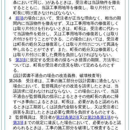
条において同じ。)
があるときは、受注者は当該物件を撤去
するとともに、当該工事用地等を修復し、取り片付けて、
町長に明け渡さなければならない。
4
前項
の場合において、受注者が正当な理由なく、相当の期
間内に当該物件を撤去せず、又は工事用地等の修復若しく
は取り片付けを行わないときは、町長は、受注者に代わっ
て当該物件を処分し、又は工事用地等の修復若しくは取り
片付けを行うことができる。
この場合においては、受注者
は町長の処分又は修復若しくは取り片付けについて異議を
申し出ることができず、また、町長の処分又は修復若しく
は取り片付けに要した費用を負担しなければならない。
5
第3項
に規定する受注者の採るべき措置の期限、方法等に
ついては、町長が受注者の意見を聴いて定めるものとす
る。
(設計図書不適合の場合の改造義務、破壊検査等)
第26条
受注者は、工事の施工部分が設計図書に適合しない
場合において、監督職員がその改造を請求したときは、当
該請求に従わなければならない。
この場合において、当該
不適合が監督職員の指示によるときその他町長の責めに帰
すべき事由によるときは、町長は、必要があると認められ
るときは工期若しくは請負代金額を変更し、又は受注者に
損害を及ぼしたときは必要な費用を負担するものとする。
2
監督職員は、受注者が
第22条第2項
又は
第23条第1項
から
第3項
までの規定に違反した場合において、必要があると認
められるときは、工事の施工部分を破壊して検査すること