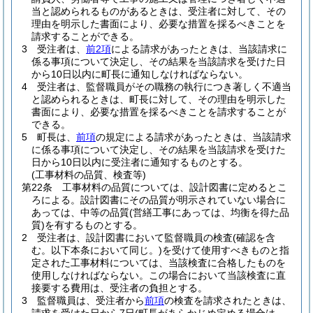
当と認められるものがあるときは、受注者に対して、その
理由を明示した書面により、必要な措置を採るべきことを
請求することができる。
3
受注者は、
前2項
による請求があったときは、当該請求に
係る事項について決定し、その結果を当該請求を受けた日
から10日以内に町長に通知しなければならない。
4
受注者は、監督職員がその職務の執行につき著しく不適当
と認められるときは、町長に対して、その理由を明示した
書面により、必要な措置を採るべきことを請求することが
できる。
5
町長は、
前項
の規定による請求があったときは、当該請求
に係る事項について決定し、その結果を当該請求を受けた
日から10日以内に受注者に通知するものとする。
(工事材料の品質、検査等)
第22条
工事材料の品質については、設計図書に定めるとこ
ろによる。
設計図書にその品質が明示されていない場合に
あっては、中等の品質
(営繕工事にあっては、均衡を得た品
質)
を有するものとする。
2
受注者は、設計図書において監督職員の検査
(確認を含
む。以下本条において同じ。)
を受けて使用すべきものと指
定された工事材料については、当該検査に合格したものを
使用しなければならない。
この場合において当該検査に直
接要する費用は、受注者の負担とする。
3
監督職員は、受注者から
前項
の検査を請求されたときは、