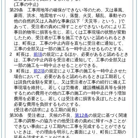
(工事の中止)
第29条
工事用地等の確保ができない等のため、又は暴風、
豪雨、洪水、地震地すべり、落盤、火災、騒乱、暴動その
他の自然的又は人為的な事象
(以下「天災等」という。)
で
あって、受注者の責めに帰すことができないものにより工
事目的物等に損害を生じ、若しくは工事現場の状態が変動
したため、受注者が工事を施工できないと認められるとき
は、町長は、工事の中止内容を直ちに受注者に通知して、
工事の全部又は一部の施工を一時中止させるものとする。
2
町長は、
前項
の規定によるほか、必要があると認めるとき
は、工事の中止内容を受注者に通知して、工事の全部又は
一部の施工を一時中止させることができる。
3
町長は、
前2項
の規定により工事の施工を一時中止させた
場合において、必要があると認められるときは工期若しく
は請負代金額を変更し、又は受注者が工事の続行に備え工
事現場を維持し、若しくは労働者、建設機械器具等を保持
するための費用その他の工事の施工の一時中止に伴う増加
費用を必要とし、若しくは受注者に損害を及ぼしたときは
必要な費用を負担するものとする。
(受注者の請求による工期の延長)
第30条
受注者は、天候の不良、
第12条
の規定に基づく関連
工事の調整への協力その他受注者の責めに帰すべきことが
できない事由により工期内に工事を完成することができな
いときは、その理由を明示した書面により、町長に工期の
延長を請求することができる。