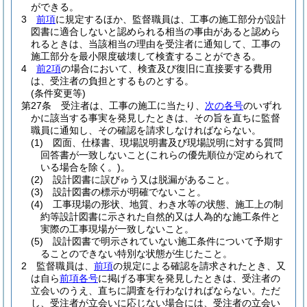
ができる。
3
前項
に規定するほか、監督職員は、工事の施工部分が設計
図書に適合しないと認められる相当の事由があると認めら
れるときは、当該相当の理由を受注者に通知して、工事の
施工部分を最小限度破壊して検査することができる。
4
前2項
の場合において、検査及び復旧に直接要する費用
は、受注者の負担とするものとする。
(条件変更等)
第27条
受注者は、工事の施工に当たり、
次の各号
のいずれ
かに該当する事実を発見したときは、その旨を直ちに監督
職員に通知し、その確認を請求しなければならない。
(1)
図面、仕様書、現場説明書及び現場説明に対する質問
回答書が一致しないこと
(これらの優先順位が定められて
いる場合を除く。)
。
(2)
設計図書に誤びゅう又は脱漏があること。
(3)
設計図書の標示が明確でないこと。
(4)
工事現場の形状、地質、わき水等の状態、施工上の制
約等設計図書に示された自然的又は人為的な施工条件と
実際の工事現場が一致しないこと。
(5)
設計図書で明示されていない施工条件について予期す
ることのできない特別な状態が生じたこと。
2
監督職員は、
前項
の規定による確認を請求されたとき、又
は自ら
前項各号
に掲げる事実を発見したときは、受注者の
立会いのうえ、直ちに調査を行わなければならない。
ただ
し、受注者が立会いに応じない場合には、受注者の立会い