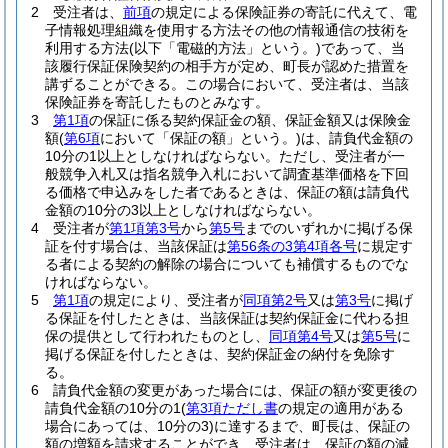
2
受注者は、
前項
の規定による保険証券の寄託に代えて、電
子情報処理組織を使用する方法その他の情報通信の技術を
利用する方法
(以下「電磁的方法」という。)
であって、当
該履行保証保険契約の相手方が定め、町長が認めた措置を
講ずることができる。
この場合において、受注者は、当該
保険証券を寄託したものとみなす。
3
第1項
の保証に係る契約保証金の額、保証金額又は保険金
額
(
第6項
において「保証の額」という。)
は、請負代金額の
10分の1以上としなければならない。
ただし、受注者が一
般競争入札又は指名競争入札において調査基準価格を下回
る価格で申込みをした者であるときは、保証の額は請負代
金額の10分の3以上としなければならない。
4
受注者が
第1項第3号
から
第5号
までのいずれかに掲げる保
証を付す場合は、当該保証は
第56条の3第4項各号
に規定す
る者による契約の解除の場合についても補償するものでな
ければならない。
5
第1項
の規定により、受注者が
同項第2号
又は
第3号
に掲げ
る保証を付したときは、当該保証は契約保証金に代わる担
保の提供として行われたものとし、
同項第4号
又は
第5号
に
掲げる保証を付したときは、契約保証金の納付を免除す
る。
6
請負代金額の変更があった場合には、保証の額が変更後の
請負代金額の10分の1
(
第3項ただし書
の規定の適用がある
場合にあっては、10分の3)
に達するまで、町長は、保証の
額の増額を請求することができ、受注者は、保証の額の減