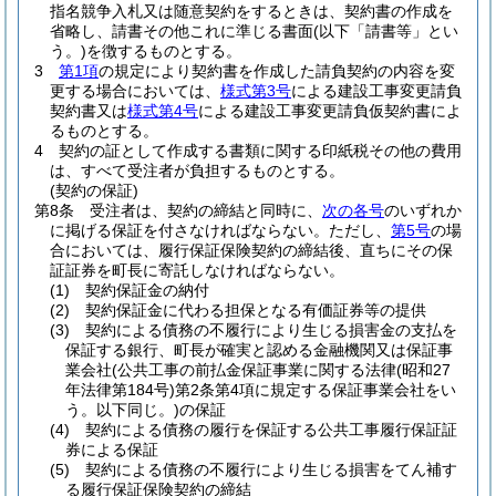
指名競争入札又は随意契約をするときは、契約書の作成を
省略し、請書その他これに準じる書面
(以下「請書等」とい
う。)
を徴するものとする。
3
第1項
の規定により契約書を作成した請負契約の内容を変
更する場合においては、
様式第3号
による建設工事変更請負
契約書又は
様式第4号
による建設工事変更請負仮契約書によ
るものとする。
4
契約の証として作成する書類に関する印紙税その他の費用
は、すべて受注者が負担するものとする。
(契約の保証)
第8条
受注者は、契約の締結と同時に、
次の各号
のいずれか
に掲げる保証を付さなければならない。
ただし、
第5号
の場
合においては、履行保証保険契約の締結後、直ちにその保
証証券を町長に寄託しなければならない。
(1)
契約保証金の納付
(2)
契約保証金に代わる担保となる有価証券等の提供
(3)
契約による債務の不履行により生じる損害金の支払を
保証する銀行、町長が確実と認める金融機関又は保証事
業会社
(公共工事の前払金保証事業に関する法律
(昭和27
年法律第184号)
第2条第4項に規定する保証事業会社をい
う。以下同じ。)
の保証
(4)
契約による債務の履行を保証する公共工事履行保証証
券による保証
(5)
契約による債務の不履行により生じる損害をてん補す
る履行保証保険契約の締結