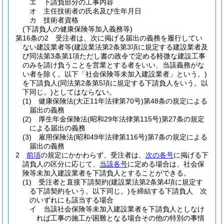
エ
下請負部分の工事内容
オ
主任技術者の氏名及び生年月日
カ
技術者資格
(下請負人の健康保険等加入義務等)
第16条の2
受注者は、次に掲げる届出の義務を履行してい
ない建設業者等
(建設業法第2条第3項に規定する建設業者及
び同法第3条第1項ただし書の政令で定める軽微な建設工事
のみを請け負うことを営業とする者をいい、当該義務がな
い者を除く。以下「社会保険等未加入建設業者」という。)
を下請負人
(同法第2条第5項に規定する下請負人をいう。以
下同じ。)
としてはならない。
(1)
健康保険法
(大正11年法律第70号)
第48条の規定による
届出の義務
(2)
厚生年金保険法
(昭和29年法律第115号)
第27条の規定
による届出の義務
(3)
雇用保険法
(昭和49年法律第116号)
第7条の規定による
届出の義務
2
前項
の規定にかかわらず、受注者は、
次の各号
に掲げる下
請負人の区分に応じて、
当該各号
に定める場合は、社会保
険等未加入建設業者を下請負人とすることができる。
(1)
受注者と直接下請契約
(建設業法第2条第4項に規定す
る下請契約をいう。以下同じ。)
を締結する下請負人 次
のいずれにも該当する場合
イ
当該社会保険等未加入建設業者を下請負人としなけ
れば工事の施工が困難となる場合その他の特別の事情