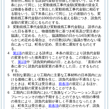
形部分に相応する請負代金額を控除した額をいう。以下本
条において同じ。)
と変動後残工事代金額
(変動後の賃金又
は物価を基礎として算出した変動前残工事代金額に相応す
る額をいう。以下本条において同じ。)
との差額のうち、変
動前残工事代金額の1000分の15を超える額につき、請負代
金額の変更に応じるものとする。
3
変動前残工事代金額及び変動後残工事代金額は、請求のあ
った日を基準とし、物価指数等に基づき町長及び受注者が
協議して定める。
ただし、協議開始の日から14日
(町長があ
らかじめ定める場合は、その日数)
以内に協議が整わない場
合にあっては、町長が定め、受注者に通知するものとす
る。
4
第1項
の規定による請求は、本条の規定により請負代金額
の変更を行った後再度行うことができる。
この場合におい
て、
第1項
中「請負契約締結の日」とあるのは、「直前の本
条に基づく請負代金額変更の基準とした日」とするものと
する。
5
特別な要因により工期内に主要な工事材料の日本国内にお
ける価格に著しい変動を生じ、請負代金額が不適当となっ
たときは、町長又は受注者は、
前各項
の規定によるほか、
請負代金額の変更を請求することができる。
6
工期内に日本国内において急激なインフレーション又はデ
フレーションその他の予期することのできない特別の事情
の発生により、請負代金額が著しく不適当となったとき
は、町長又は受注者は、
前各項
の規定にかかわらず、請負