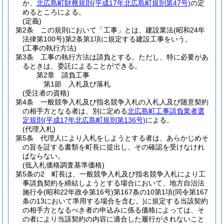
か、
北広島町財務規則
(平成17年北広島町規則第47号)
の定
めるところによる。
(定義)
第2条
この規則において「工事」とは、建設業法
(昭和24年
法律第100号)
第2条第1項に規定する建設工事をいう。
(工事の執行方法)
第3条
工事の執行方法は請負とする。
ただし、特に必要があ
るときは、委託によることができる。
第2章
請負工事
第1節
入札及び落札
(受注者の資格)
第4条
一般競争入札及び指名競争入札の入札人及び随意契約
の相手方となる者は、別に定める
北広島町工事請負業者選
定規則
(平成17年北広島町規則第136号)
による。
(代理入札)
第5条
代理人により入札をしようとする者は、あらかじめそ
の旨を証する書類を町長に提出し、その確認を受けなけれ
ばならない。
(低入札価格調査基準価格)
第5条の2
町長は、一般競争入札及び指名競争入札により工
事請負契約を締結しようとする場合において、地方自治法
施行令
(昭和22年政令第16号)
第167条の10第1項
(同令第167
条の13において準用する場合を含む。)
に規定する当該契約
の相手方となるべき者の申込みに係る価格によっては、そ
の者により当該契約の内容に適合した履行がされないこと