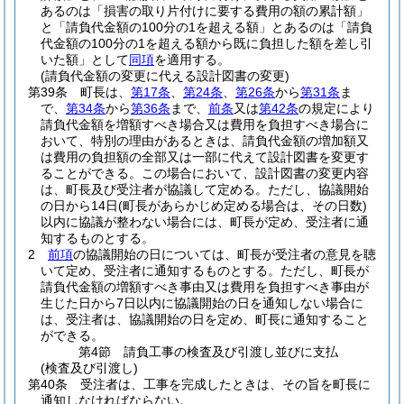
あるのは「損害の取り片付けに要する費用の額の累計額」
と「請負代金額の100分の1を超える額」とあるのは「請負
代金額の100分の1を超える額から既に負担した額を差し引
いた額」として
同項
を適用する。
(請負代金額の変更に代える設計図書の変更)
第39条
町長は、
第17条
、
第24条
、
第26条
から
第31条
ま
で、
第34条
から
第36条
まで、
前条
又は
第42条
の規定により
請負代金額を増額すべき場合又は費用を負担すべき場合に
おいて、特別の理由があるときは、請負代金額の増加額又
は費用の負担額の全部又は一部に代えて設計図書を変更す
ることができる。
この場合において、設計図書の変更内容
は、町長及び受注者が協議して定める。
ただし、協議開始
の日から14日
(町長があらかじめ定める場合は、その日数)
以内に協議が整わない場合には、町長が定め、受注者に通
知するものとする。
2
前項
の協議開始の日については、町長が受注者の意見を聴
いて定め、受注者に通知するものとする。
ただし、町長が
請負代金額の増額すべき事由又は費用を負担すべき事由が
生じた日から7日以内に協議開始の日を通知しない場合に
は、受注者は、協議開始の日を定め、町長に通知すること
ができる。
第4節
請負工事の検査及び引渡し並びに支払
(検査及び引渡し)
第40条
受注者は、工事を完成したときは、その旨を町長に
通知しなければならない。