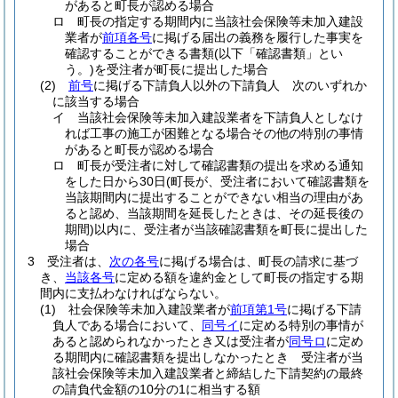
があると町長が認める場合
ロ
町長の指定する期間内に当該社会保険等未加入建設
業者が
前項各号
に掲げる届出の義務を履行した事実を
確認することができる書類
(以下「確認書類」とい
う。)
を受注者が町長に提出した場合
(2)
前号
に掲げる下請負人以外の下請負人 次のいずれか
に該当する場合
イ
当該社会保険等未加入建設業者を下請負人としなけ
れば工事の施工が困難となる場合その他の特別の事情
があると町長が認める場合
ロ
町長が受注者に対して確認書類の提出を求める通知
をした日から30日
(町長が、受注者において確認書類を
当該期間内に提出することができない相当の理由があ
ると認め、当該期間を延長したときは、その延長後の
期間)
以内に、受注者が当該確認書類を町長に提出した
場合
3
受注者は、
次の各号
に掲げる場合は、町長の請求に基づ
き、
当該各号
に定める額を違約金として町長の指定する期
間内に支払わなければならない。
(1)
社会保険等未加入建設業者が
前項第1号
に掲げる下請
負人である場合において、
同号イ
に定める特別の事情が
あると認められなかったとき又は受注者が
同号ロ
に定め
る期間内に確認書類を提出しなかったとき 受注者が当
該社会保険等未加入建設業者と締結した下請契約の最終
の請負代金額の10分の1に相当する額