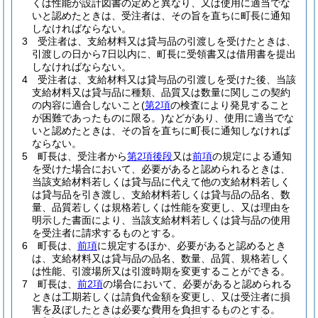
くは性能が設計図書の定めと異なり、又は使用に適当でな
いと認めたときは、受注者は、その旨を直ちに町長に通知
しなければならない。
3
受注者は、支給材料又は貸与品の引渡しを受けたときは、
引渡しの日から7日以内に、町長に受領書又は借用書を提出
しなければならない。
4
受注者は、支給材料又は貸与品の引渡しを受けた後、当該
支給材料又は貸与品に種類、品質又は数量に関しこの契約
の内容に適合しないこと
(
第2項
の検査により発見すること
が困難であったものに限る。)
などがあり、使用に適当でな
いと認めたときは、その旨を直ちに町長に通知しなければ
ならない。
5
町長は、受注者から
第2項後段
又は
前項
の規定による通知
を受けた場合において、必要があると認められるときは、
当該支給材料若しくは貸与品に代えて他の支給材料若しく
は貸与品を引き渡し、支給材料若しくは貸与品の品名、数
量、品質若しくは規格若しくは性能を変更し、又は理由を
明示した書面により、当該支給材料若しくは貸与品の使用
を受注者に請求するものとする。
6
町長は、
前項
に規定するほか、必要があると認めるとき
は、支給材料又は貸与品の品名、数量、品質、規格若しく
は性能、引渡場所又は引渡時期を変更することができる。
7
町長は、
前2項
の場合において、必要があると認められる
ときは工期若しくは請負代金額を変更し、又は受注者に損
害を及ぼしたときは必要な費用を負担するものとする。