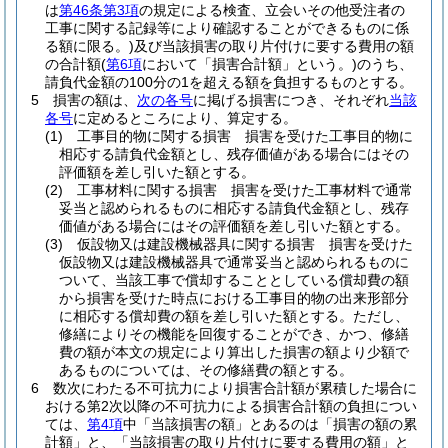
は
第46条第3項
の規定による検査、立会いその他受注者の
工事に関する記録等により確認することができるものに係
る額に限る。)
及び当該損害の取り片付けに要する費用の額
の合計額
(
第6項
において「損害合計額」という。)
のうち、
請負代金額の100分の1を超える額を負担するものとする。
5
損害の額は、
次の各号
に掲げる損害につき、それぞれ
当該
各号
に定めるところにより、算定する。
(1)
工事目的物に関する損害 損害を受けた工事目的物に
相応する請負代金額とし、残存価値がある場合にはその
評価額を差し引いた額とする。
(2)
工事材料に関する損害 損害を受けた工事材料で通常
妥当と認められるものに相応する請負代金額とし、残存
価値がある場合にはその評価額を差し引いた額とする。
(3)
仮設物又は建設機械器具に関する損害 損害を受けた
仮設物又は建設機械器具で通常妥当と認められるものに
ついて、当該工事で償却することとしている償却費の額
から損害を受けた時点における工事目的物の出来形部分
に相応する償却費の額を差し引いた額とする。
ただし、
修繕によりその機能を回復することができ、かつ、修繕
費の額が本文の規定により算出した損害の額より少額で
あるものについては、その修繕費の額とする。
6
数次にわたる不可抗力により損害合計額が累積した場合に
おける第2次以降の不可抗力による損害合計額の負担につい
ては、
第4項
中「当該損害の額」とあるのは「損害の額の累
計額」と、「当該損害の取り片付けに要する費用の額」と