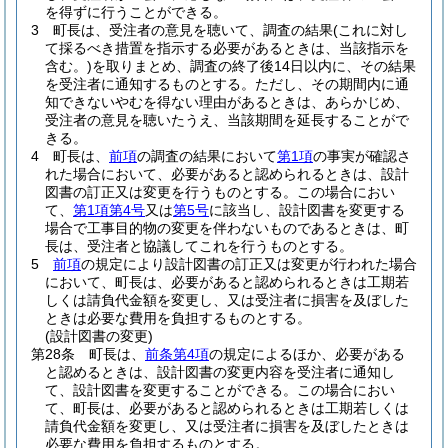
を得ずに行うことができる。
3
町長は、受注者の意見を聴いて、調査の結果
(これに対し
て採るべき措置を指示する必要があるときは、当該指示を
含む。)
を取りまとめ、調査の終了後14日以内に、その結果
を受注者に通知するものとする。
ただし、その期間内に通
知できないやむを得ない理由があるときは、あらかじめ、
受注者の意見を聴いたうえ、当該期間を延長することがで
きる。
4
町長は、
前項
の調査の結果において
第1項
の事実が確認さ
れた場合において、必要があると認められるときは、設計
図書の訂正又は変更を行うものとする。
この場合におい
て、
第1項第4号
又は
第5号
に該当し、設計図書を変更する
場合で工事目的物の変更を伴わないものであるときは、町
長は、受注者と協議してこれを行うものとする。
5
前項
の規定により設計図書の訂正又は変更が行われた場合
において、町長は、必要があると認められるときは工期若
しくは請負代金額を変更し、又は受注者に損害を及ぼした
ときは必要な費用を負担するものとする。
(設計図書の変更)
第28条
町長は、
前条第4項
の規定によるほか、必要がある
と認めるときは、設計図書の変更内容を受注者に通知し
て、設計図書を変更することができる。
この場合におい
て、町長は、必要があると認められるときは工期若しくは
請負代金額を変更し、又は受注者に損害を及ぼしたときは
必要な費用を負担するものとする。