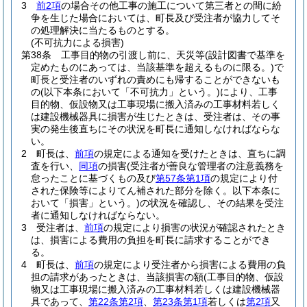
3
前2項
の場合その他工事の施工について第三者との間に紛
争を生じた場合においては、町長及び受注者が協力してそ
の処理解決に当たるものとする。
(不可抗力による損害)
第38条
工事目的物の引渡し前に、天災等
(設計図書で基準を
定めたものにあっては、当該基準を超えるものに限る。)
で
町長と受注者のいずれの責めにも帰することができないも
の
(以下本条において「不可抗力」という。)
により、工事
目的物、仮設物又は工事現場に搬入済みの工事材料若しく
は建設機械器具に損害が生じたときは、受注者は、その事
実の発生後直ちにその状況を町長に通知しなければならな
い。
2
町長は、
前項
の規定による通知を受けたときは、直ちに調
査を行い、
同項
の損害
(受注者が善良な管理者の注意義務を
怠ったことに基づくもの及び
第57条第1項
の規定により付
された保険等によりてん補された部分を除く。以下本条に
おいて「損害」という。)
の状況を確認し、その結果を受注
者に通知しなければならない。
3
受注者は、
前項
の規定により損害の状況が確認されたとき
は、損害による費用の負担を町長に請求することができ
る。
4
町長は、
前項
の規定により受注者から損害による費用の負
担の請求があったときは、当該損害の額
(工事目的物、仮設
物又は工事現場に搬入済みの工事材料若しくは建設機械器
具であって、
第22条第2項
、
第23条第1項
若しくは
第2項
又