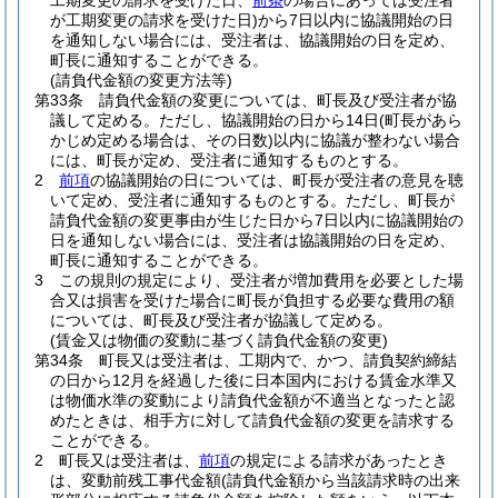
工期変更の請求を受けた日、
前条
の場合にあっては受注者
が工期変更の請求を受けた日)
から7日以内に協議開始の日
を通知しない場合には、受注者は、協議開始の日を定め、
町長に通知することができる。
(請負代金額の変更方法等)
第33条
請負代金額の変更については、町長及び受注者が協
議して定める。
ただし、協議開始の日から14日
(町長があら
かじめ定める場合は、その日数)
以内に協議が整わない場合
には、町長が定め、受注者に通知するものとする。
2
前項
の協議開始の日については、町長が受注者の意見を聴
いて定め、受注者に通知するものとする。
ただし、町長が
請負代金額の変更事由が生じた日から7日以内に協議開始の
日を通知しない場合には、受注者は協議開始の日を定め、
町長に通知することができる。
3
この規則の規定により、受注者が増加費用を必要とした場
合又は損害を受けた場合に町長が負担する必要な費用の額
については、町長及び受注者が協議して定める。
(賃金又は物価の変動に基づく請負代金額の変更)
第34条
町長又は受注者は、工期内で、かつ、請負契約締結
の日から12月を経過した後に日本国内における賃金水準又
は物価水準の変動により請負代金額が不適当となったと認
めたときは、相手方に対して請負代金額の変更を請求する
ことができる。
2
町長又は受注者は、
前項
の規定による請求があったとき
は、変動前残工事代金額
(請負代金額から当該請求時の出来