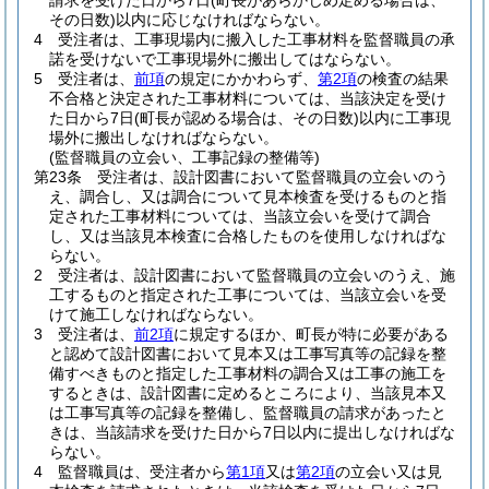
請求を受けた日から7日
(町長があらかじめ定める場合は、
その日数)
以内に応じなければならない。
4
受注者は、工事現場内に搬入した工事材料を監督職員の承
諾を受けないで工事現場外に搬出してはならない。
5
受注者は、
前項
の規定にかかわらず、
第2項
の検査の結果
不合格と決定された工事材料については、当該決定を受け
た日から7日
(町長が認める場合は、その日数)
以内に工事現
場外に搬出しなければならない。
(監督職員の立会い、工事記録の整備等)
第23条
受注者は、設計図書において監督職員の立会いのう
え、調合し、又は調合について見本検査を受けるものと指
定された工事材料については、当該立会いを受けて調合
し、又は当該見本検査に合格したものを使用しなければな
らない。
2
受注者は、設計図書において監督職員の立会いのうえ、施
工するものと指定された工事については、当該立会いを受
けて施工しなければならない。
3
受注者は、
前2項
に規定するほか、町長が特に必要がある
と認めて設計図書において見本又は工事写真等の記録を整
備すべきものと指定した工事材料の調合又は工事の施工を
するときは、設計図書に定めるところにより、当該見本又
は工事写真等の記録を整備し、監督職員の請求があったと
きは、当該請求を受けた日から7日以内に提出しなければな
らない。
4
監督職員は、受注者から
第1項
又は
第2項
の立会い又は見