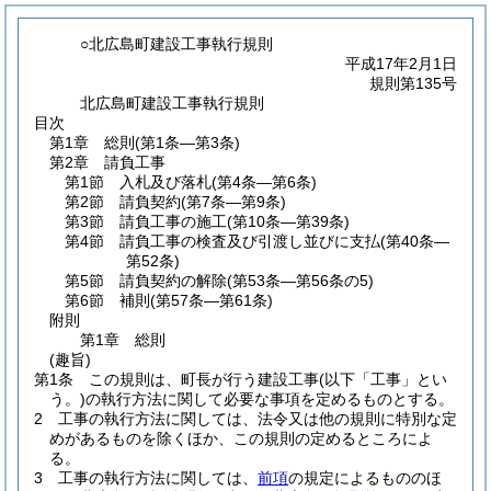
○北広島町建設工事執行規則
平成17年2月1日
規則第135号
北広島町建設工事執行規則
目次
第1章
総則
(第1条―第3条)
第2章
請負工事
第1節
入札及び落札
(第4条―第6条)
第2節
請負契約
(第7条―第9条)
第3節
請負工事の施工
(第10条―第39条)
第4節
請負工事の検査及び引渡し並びに支払
(第40条―
第52条)
第5節
請負契約の解除
(第53条―第56条の5)
第6節
補則
(第57条―第61条)
附則
第1章
総則
(趣旨)
第1条
この規則は、町長が行う建設工事
(以下「工事」とい
う。)
の執行方法に関して必要な事項を定めるものとする。
2
工事の執行方法に関しては、法令又は他の規則に特別な定
めがあるものを除くほか、この規則の定めるところによ
る。
3
工事の執行方法に関しては、
前項
の規定によるもののほ