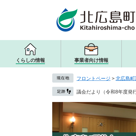
ページの先頭です。
メニューを飛ばして本文へ
くらしの情報
事業者向け情報
メニュー
メニュー
メニュー
メニュー
戸籍・住民票・証明
入札・契約
観光案内・ガイドブック
町の概要
フロントページ
>
北広島町
子ども・教育
歴史・文化・アート
取り組み・提言
健康・医療・福祉
観光リンク・その他
人権・男女共同参画
議会だより（令和8年度発
生活・交通・動物