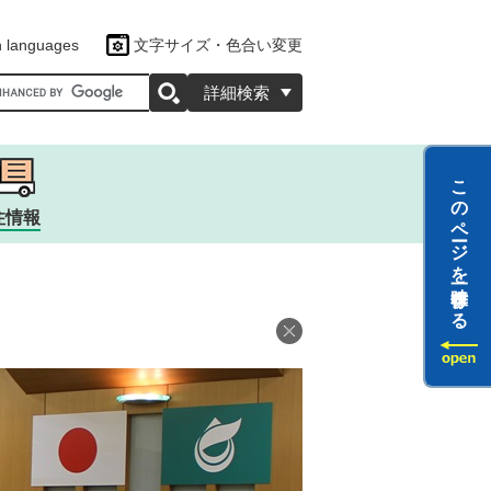
n languages
文字サイズ・色合い変更
oogleカスタム検索
詳細検索
このページを一時保存する
住情報
ツ
ラクター