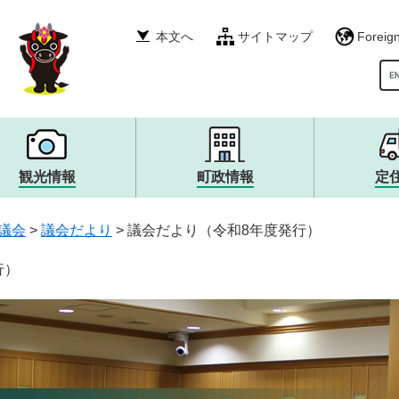
本文へ
サイトマップ
Foreig
G
観光情報
町政情報
定
税金・年金・保険
産業振興
イベント・募集
町政運営・行政・財政
衛生・環境・ごみ
その他
自然・風景・スポット
広報・広聴
議会
>
議会だより
>
議会だより（令和8年度発行）
就職情報
宿泊・食・特産品
まちづくり
生涯学習・文化・スポー
観光大使・イメージキャ
職員採用・人事
消防・救急・防災
安全・防犯
行）
上下水道・浄化槽