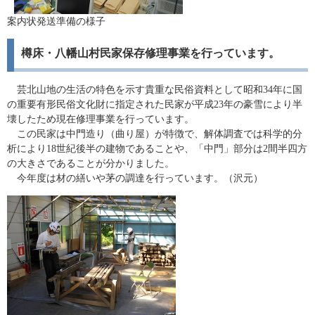
案内状発送準備の様子
樽床・八幡山村民家保存修理事業を行っています。
芸北山地の生活の特色を示す貴重な民俗資料として昭和34年に国
の重要有形民俗文化財に指定された民家が平成23年の豪雪により半
壊したため現在修理事業を行っています。
この民家は中門造り（曲り屋）が特徴で、解体調査では科学的分
析により18世紀後半の建物であることや、「中門」部分は2間半四方
の大きさであることが分かりました。
今年度は材の繕いや茅の調達を行っています。（沢元）