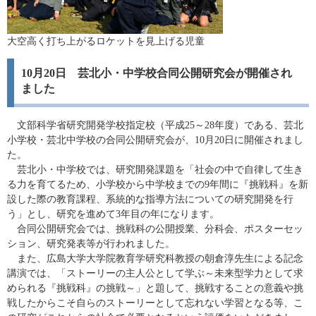
大空高く打ち上がるロケットを見上げる児童
10月20日 芸北小・中学校合同公開研究会が開催され
ました
文部科学省研究開発学校指定校（平成25～28年度）である、芸北
小学校・芸北中学校の合同公開研究会が、10月20日に開催されまし
た。
芸北小・中学校では、研究開発課題を「社会の中で自律して生き
る力を育てるため、小学校から中学校までの9年間に『挑戦科』を新
設した際の教育課程、系統的な指導方法についての研究開発を行
う」とし、研究を進めて3年目の年になります。
合同公開研究会では、挑戦科の公開授業、分科会、ポスターセッ
ション、研究発表等が行われました。
また、広島大学大学院教育学研究科教授の朝倉淳先生による記念
講演では、「ストーリーの主人公として学ぶ～未来型学力として求
められる『挑戦科』の挑戦～」と題して、挑戦することの意義や挑
戦したからこそ自らのストーリーとして忘れない学習となる等、こ