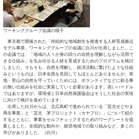
ワーキンググループ会議の様子
東京都で開催された「持続的な地域創生を推進する人材育成拠点
モデル事業」ワーキンググループの会議に白川が出席しました。こ
の会議では、「地域の人々が身の回りの自然を理解しながら活用で
きる仕組み」を生み出せる人材を育成するためのプログラムを検討
しました。そもそも、自然を理解し、経済活動に繋げたような仕組
みというものは、日本全国を見回してもほとんどありませんが、里
地・里山の自然を守っていくためには、ボランティアなどに頼る事
の無い仕組みを社会に実装していく必要があります。高いハードル
ではありますが、環境省と日本自然保護協会はそうした社会の実現
に向けて検討を進めています。
出席した白川からは、北広島町で進められている「芸北せどやま
再生事業」と「芸北 茅プロジェクト（カヤプロ）」について紹介
するとともに、事業をセルフチェックするためのワークシートを提
案しました。全国的な動向や、能登地域での取り組みなど、多くの
学びがありました。（白川）