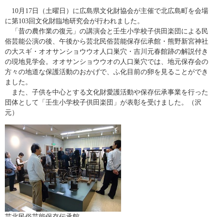
10月17日（土曜日）に広島県文化財協会が主催で北広島町を会場
に第103回文化財臨地研究会が行われました。
「昔の農作業の復元」の講演会と壬生小学校子供田楽団による民
俗芸能公演の後、午後から芸北民俗芸能保存伝承館・熊野新宮神社
の大スギ・オオサンショウウオ人口巣穴・吉川元春館跡の解説付き
の現地見学会。オオサンショウウオの人口巣穴では、地元保存会の
方々の地道な保護活動のおかげで、ふ化目前の卵を見ることができ
ました。
また、子供を中心とする文化財愛護活動や保存伝承事業を行った
団体として「壬生小学校子供田楽団」が表彰を受けました。（沢
元）
芸北民俗芸能保存伝承館