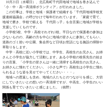
10月21日（水曜日）、北広島町千代田地域で地域を巻き込んで
「小・中・高一斉清掃ボランティア」が行われました。
この行事は、学校と地域・保護者で組織する「千代田地域学校支
援連絡協議会」の呼びかけで毎年行われています。「家庭で育て、
地域で磨き、学校で鍛える 千代田っ子」を合言葉に地域が学校を
支援していくものです。
小学校5校、中学・高校それぞれ1校。平日なので保護者の参加は
少ないものの、高齢の方を中心に地域の皆さんに参加してもらい、
道路のゴミ拾いや公園、集会所など日頃お世話になる施設の掃除や
草取りをします。
中学・高校に近い小学校では、中学生、高校生のお兄さん、お姉
さんと小学生が協力して活動します。ある小学校の校長先生の始ま
りの言葉、「小学生の皆さんは一緒に清掃する高校生のお兄さん、
お姉さんに憧れてください。（小さな声で）高校生は小学生に憧れ
られるような姿を見せてやってください・・・」
地域への恩返しも含め、地域の人たちとのつながりを感じ、大切
にしていきたいとの想いの一斉清掃ですが、中高生、小学生のいい
関係も育てていきたいと感じました。（槙野）