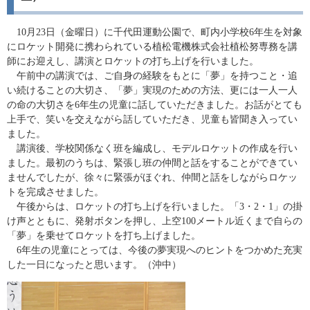
10月23日（金曜日）に千代田運動公園で、町内小学校6年生を対象
にロケット開発に携わられている植松電機株式会社植松努専務を講
師にお迎えし、講演とロケットの打ち上げを行いました。
午前中の講演では、ご自身の経験をもとに「夢」を持つこと・追
い続けることの大切さ、「夢」実現のための方法、更には一人一人
の命の大切さを6年生の児童に話していただきました。お話がとても
上手で、笑いを交えながら話していただき、児童も皆聞き入ってい
ました。
講演後、学校関係なく班を編成し、モデルロケットの作成を行い
ました。最初のうちは、緊張し班の仲間と話をすることができてい
ませんでしたが、徐々に緊張がほぐれ、仲間と話をしながらロケッ
トを完成させました。
午後からは、ロケットの打ち上げを行いました。「3・2・1」の掛
け声とともに、発射ボタンを押し、上空100メートル近くまで自らの
「夢」を乗せてロケットを打ち上げました。
6年生の児童にとっては、今後の夢実現へのヒントをつかめた充実
した一日になったと思います。（沖中）