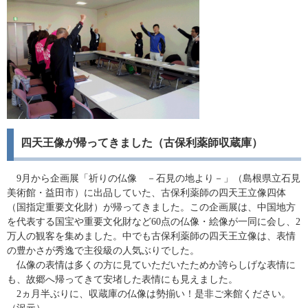
四天王像が帰ってきました（古保利薬師収蔵庫）
9月から企画展「祈りの仏像 －石見の地より－」（島根県立石見
美術館・益田市）に出品していた、古保利薬師の四天王立像四体
（国指定重要文化財）が帰ってきました。この企画展は、中国地方
を代表する国宝や重要文化財など60点の仏像・絵像が一同に会し、2
万人の観客を集めました。中でも古保利薬師の四天王立像は、表情
の豊かさが秀逸で主役級の人気ぶりでした。
仏像の表情は多くの方に見ていただいたためか誇らしげな表情に
も、故郷へ帰ってきて安堵した表情にも見えました。
2ヵ月半ぶりに、収蔵庫の仏像は勢揃い！是非ご来館ください。