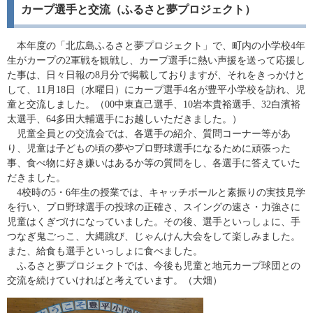
カープ選手と交流（ふるさと夢プロジェクト）
本年度の「北広島ふるさと夢プロジェクト」で、町内の小学校4年
生がカープの2軍戦を観戦し、カープ選手に熱い声援を送って応援し
た事は、日々日報の8月分で掲載しておりますが、それをきっかけと
して、11月18日（水曜日）にカープ選手4名が豊平小学校を訪れ、児
童と交流しました。（00中東直己選手、10岩本貴裕選手、32白濱裕
太選手、64多田大輔選手にお越しいただきました。）
児童全員との交流会では、各選手の紹介、質問コーナー等があ
り、児童は子どもの頃の夢やプロ野球選手になるために頑張った
事、食べ物に好き嫌いはあるか等の質問をし、各選手に答えていた
だきました。
4校時の5・6年生の授業では、キャッチボールと素振りの実技見学
を行い、プロ野球選手の投球の正確さ、スイングの速さ・力強さに
児童はくぎづけになっていました。その後、選手といっしょに、手
つなぎ鬼ごっこ、大縄跳び、じゃんけん大会をして楽しみました。
また、給食も選手といっしょに食べました。
ふるさと夢プロジェクトでは、今後も児童と地元カープ球団との
交流を続けていければと考えています。（大畑）