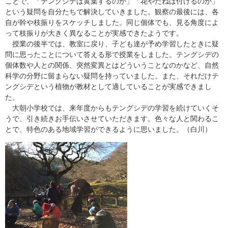
ことで、「テングシデは黄葉するのか」「花やたねは付けるのか」
という疑問を自分たちで解決していきました。観察の最後には、各
自が幹や枝振りをスケッチしました。同じ個体でも、見る角度によ
って枝振りが大きく異なることが実感できたようです。
授業の後半では、教室に戻り、子ども達が予め学習したときに疑
問に思ったことについて答える形で授業をしました。テングシデの
個体数や人との関係、突然変異とはどういうことなのかなど、自然
科学の分野に留まらない疑問を持っていました。また、それだけテ
ングシデという植物が教材として適していることが実感できまし
た。
大朝小学校では、来年度からもテングシデの学習を続けていくそ
うで、引き続きお手伝いさせていただきます。色々な人と関わるこ
とで、特色のある地域学習ができるように思いました。（白川）