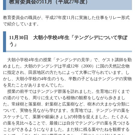
教育委員会の11月（平成27年度）
教育委員会の職員が、平成27年度11月に実施した仕事をリレー形式
で紹介しています。
11月30日 大朝小学校4年生「テングシデについて学ぼ
う」
大朝小学校4年生の授業「テングシデの見学」で、ゲスト講師を勤
めました。大朝のテングシデは平成12年（2000）に国の天然記念物
に指定され、田原地区の方たちによって大事に守られています。し
かし、大朝小学校の4年生のうち、半数の子どもはテングシデの実物
を見たことがありませんでした。
授業の前半ではテングシデ群落を訪れました。生育地に行くまで
の道のりでも、周りに生えている植物の観察をしながら歩きまし
た。常緑樹と落葉樹、針葉樹と広葉樹など、樹木の大まかな分類に
ついて、実物を見ながら学びます。生育地では、テングシデの葉を
スケッチして、葉脈や鋸歯(きょし)の特徴を捉えました。たくさん
の葉を見比べることで、最後には自分でテングシデの葉を見つける
ことができるようになりました。まだ枝に残る葉やたねを観察する