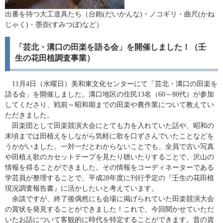
出番を待つ大工道具たち（台鉋(だいかんな)・ノコギリ・曲尺(かね
じゃく)・墨壺(すみつぼ)など）
「芸北・溝口の田楽を語る会」を開催しました！（壬
生の花田植調査事業）
11月4日（水曜日）美和東文化センターにて「芸北・溝口の田楽を
語る会」を開催しました。溝口地区の住民13名（60～80代）が参加
してくださり、戦前～昭和期までの田楽や農作業について教えてい
ただきました。
田楽団として田楽競演大会にとても力を入れていた話や、昭和の
末頃までは田植えをしながら気軽に歌を口ずさんでいたことなどを
うかがいました。一対一だとわからないことでも、全員で古い写真
や田植え歌のカセットテープを見たり聴いたりすることで、沢山の
情報を得ることができました。その情報をコーディネーターである
学芸員が整理することで、平成28年度に刊行予定の『壬生の花田植
現況調査報告書』に活かしたいと考えています。
余談ですが、終了後偶然にも会場に掲げられていた田楽競演大会
の賞状を発見することができました！これで、今回聞かせていただ
いたお話について客観的に時代を特定することができます。昔の資