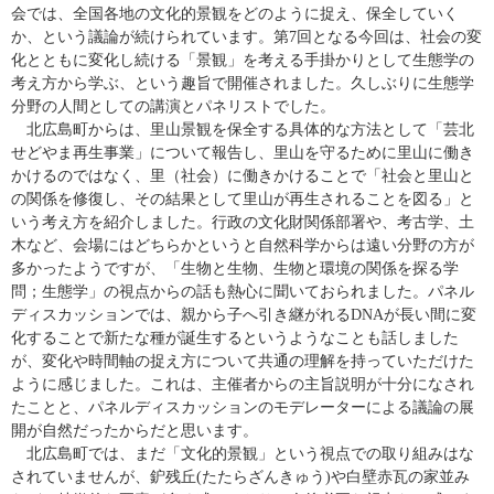
会では、全国各地の文化的景観をどのように捉え、保全していく
か、という議論が続けられています。第7回となる今回は、社会の変
化とともに変化し続ける「景観」を考える手掛かりとして生態学の
考え方から学ぶ、という趣旨で開催されました。久しぶりに生態学
分野の人間としての講演とパネリストでした。
北広島町からは、里山景観を保全する具体的な方法として「芸北
せどやま再生事業」について報告し、里山を守るために里山に働き
かけるのではなく、里（社会）に働きかけることで「社会と里山と
の関係を修復し、その結果として里山が再生されることを図る」と
いう考え方を紹介しました。行政の文化財関係部署や、考古学、土
木など、会場にはどちらかというと自然科学からは遠い分野の方が
多かったようですが、「生物と生物、生物と環境の関係を探る学
問；生態学」の視点からの話も熱心に聞いておられました。パネル
ディスカッションでは、親から子へ引き継がれるDNAが長い間に変
化することで新たな種が誕生するというようなことも話しました
が、変化や時間軸の捉え方について共通の理解を持っていただけた
ように感じました。これは、主催者からの主旨説明が十分になされ
たことと、パネルディスカッションのモデレーターによる議論の展
開が自然だったからだと思います。
北広島町では、まだ「文化的景観」という視点での取り組みはな
されていませんが、鈩残丘(たたらざんきゅう)や白壁赤瓦の家並み