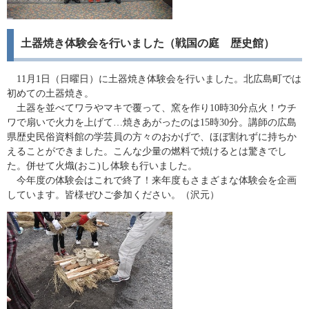
土器焼き体験会を行いました（戦国の庭 歴史館）
11月1日（日曜日）に土器焼き体験会を行いました。北広島町では
初めての土器焼き。
土器を並べてワラやマキで覆って、窯を作り10時30分点火！ウチ
ワで扇いで火力を上げて…焼きあがったのは15時30分。講師の広島
県歴史民俗資料館の学芸員の方々のおかげで、ほぼ割れずに持ちか
えることができました。こんな少量の燃料で焼けるとは驚きでし
た。併せて火熾(おこ)し体験も行いました。
今年度の体験会はこれで終了！来年度もさまざまな体験会を企画
しています。皆様ぜひご参加ください。（沢元）