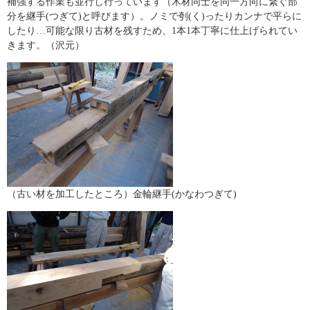
補強する作業も並行し行っています（木材同士を同一方向に繋ぐ部
分を継手(つぎて)と呼びます）。ノミで刳(く)ったりカンナで平らに
したり…可能な限り古材を残すため、1本1本丁寧に仕上げられてい
きます。（沢元）
（古い材を加工したところ）金輪継手(かなわつぎて)