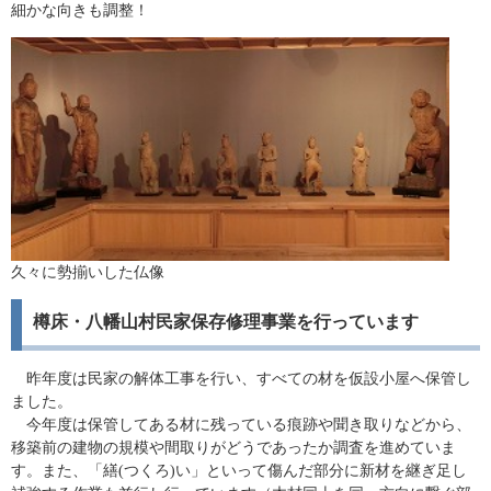
細かな向きも調整！
久々に勢揃いした仏像
樽床・八幡山村民家保存修理事業を行っています
昨年度は民家の解体工事を行い、すべての材を仮設小屋へ保管し
ました。
今年度は保管してある材に残っている痕跡や聞き取りなどから、
移築前の建物の規模や間取りがどうであったか調査を進めていま
す。また、「繕(つくろ)い」といって傷んだ部分に新材を継ぎ足し