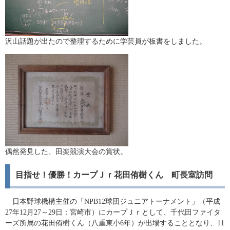
沢山話題が出たので整理するために学芸員が板書をしました。
偶然発見した、田楽競演大会の賞状。
目指せ！優勝！カープＪｒ花田侑樹くん 町長室訪問
日本野球機構主催の「NPB12球団ジュニアトーナメント」（平成
27年12月27～29日：宮崎市）にカープＪｒとして、千代田ファイタ
ーズ所属の花田侑樹くん（八重東小6年）が出場することとなり、11