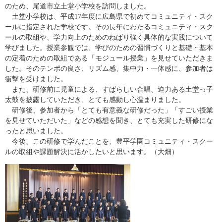
のため、尾道市立土堂小学校を訪問しました。
土堂小学校は、平成17年度に広島県で初めてコミュニティ・スク
ールに指定された学校です。その長年にわたるコミュニティ・スク
ールの取組や、学力向上のためのねばり強く具体的な実践について
学びました。授業参観では、学びのための習慣づくりと基礎・基本
の定着のための取組である「モジュール授業」を見せていただきま
した。そのテンポの良さ、リズム感、集中力・一体感に、参加者は
衝撃を受けました。
また、研修前に児童による、すばらしい合唱、迫力ある土堂っ子
太鼓を披露していただき、とても感動し心温まりました。
研修後、参加者から「とても有意義な研修だった」「すごい授業
を見せていただいた」などの感想を聞き、とても充実した研修にな
ったと思いました。
今後、この研修で学んだことを、豊平学園コミュニティ・スクー
ルの取組や課題解決に活かしたいと思います。（大畑）