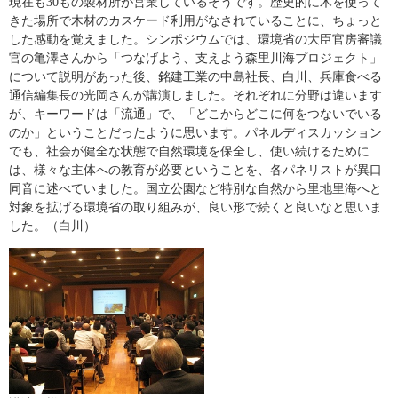
現在も30もの製材所が営業しているそうです。歴史的に木を使って
きた場所で木材のカスケード利用がなされていることに、ちょっと
した感動を覚えました。シンポジウムでは、環境省の大臣官房審議
官の亀澤さんから「つなげよう、支えよう森里川海プロジェクト」
について説明があった後、銘建工業の中島社長、白川、兵庫食べる
通信編集長の光岡さんが講演しました。それぞれに分野は違います
が、キーワードは「流通」で、「どこからどこに何をつないでいる
のか」ということだったように思います。パネルディスカッション
でも、社会が健全な状態で自然環境を保全し、使い続けるために
は、様々な主体への教育が必要ということを、各パネリストが異口
同音に述べていました。国立公園など特別な自然から里地里海へと
対象を拡げる環境省の取り組みが、良い形で続くと良いなと思いま
した。（白川）