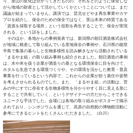
り、里山の変化は分かってきたものの、それをどのように保全しな
がら地域の財産として活かしていくかということについては、まだ
議論が始まっていません。講演では、芸北せどやま再生事業やカヤ
プロを紹介し、保全のための保全ではなく、里山本来の特質である
「資源を採取する場所」という役割を再生することで、保全が実現
される、という話をしました。
そのほか、各地からの事例発表では、新潟県の朝日酒造株式会社
が地域に根差して取り組んでいる里地保全の事例や、石川県の能登
半島で集落の暮らしと生物多様性を読み解きながら活動されている
「まるやま組」の取り組み事例も紹介されました。朝日酒造の事例
は、水や米を扱う企業が酒造りの基となる環境保全に目を向けて、
ホタルも生息できる環境づくりや、その環境を活かした教育・普及
事業を行っているという内容で、これからの企業が担う責任や姿勢
を考えさせられるものでした。また、「まるやま組」の活動は、営
みの中にすでに存在する生物多様性を分かりやすく目に見える形に
することで共有していく、というデザイナーの方だからこそできる
ユニークな手法でした。会場には各地の取り組みがポスターで掲示
されており、シンポジウムを通じて、高原の自然館の博物館活動に
参考にできるヒントをたくさんいただきました。（白川）