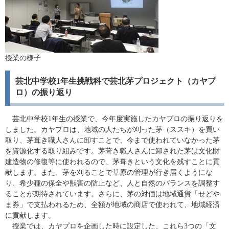
授業の様子
芸北中学校1年生挑戦科で芸北茅プロジェクト（カヤプ
ロ）の振り返り
芸北中学校1年生の授業で、今年度実施したカヤプロの振り返りを
しました。カヤプロは、地域の人たちが刈った茅（ススキ）を買い
取り、茅葺き職人さんに卸すことで、今まで使われていなかった茅
を資源化する取り組みです。茅葺き職人さんに卸された茅は文化財
建造物の修復等に使われるので、茅葺きという文化を残すことに貢
献します。また、茅を刈ることで草原の管理が行き届くようにな
り、希少種の保全や獣害の防止など、人と自然のバランスを調整す
ることが期待されています。さらに、茅の対価は地域通貨「せどや
ま券」で支払われるため、全額が地域の商店で使われて、地域経済
に貢献します。
授業では、カヤプロを企画した時に設定した、これら3つの「文