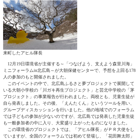
来町したアヒル隊長
12月19日環境省が主催する～「つなげよう、支えよう森里川海」
ミニフォーラムin北広島～が大朝保健センターで、予想を上回る178
人の参加のもと開催されました。
このイベントの中で、北広島ふるさと夢プロジェクトで展開して
いる大朝小学校の「川ガキ再生プロジェクト」と芸北中学校の「茅
プロジェクト」の事業報告が行われました。両校とも、児童生徒が
自ら発表しました。その後、「えんたくん」というツールを用い、
グループディスカッションを行いました。他の地域でのフォーラム
では子どもの参加が少ないのですが、北広島では発表した児童生徒
も一般参加者の中に入り、大変盛り上がったものになりました。
この環境省のプロジェクトでは、「アヒル隊長」がＰＲ大使をし
ていますが、全国のフォーラムでは初めて登場し、「花田舞太郎」