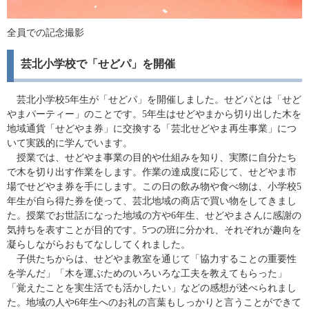
全員での記念撮影
芸北小学校で「せどパ」を開催
芸北小学校5年生が「せどパ」を開催しました。せどパとは「せど
やまパーティー」のことです。5年生はせどやまから切り出した木を
地域通貨「せどやま券」に交換する「芸北せどやま再生事業」につ
いて実践的に学んでいます。
授業では、せどやま事業の目的や仕組みを知り、実際に自分たち
で木を切り出す作業をします。作業の達成度に応じて、せどやま市
場でせどやま券を手にします。この日の飲み物や食べ物は、小学校5
年生が自ら得た券を使って、芸北地域の商店で買い物をしてきまし
た。授業でお世話になった地域の方や6年生、せどやまさんに感謝の
気持ちを表すことが目的です。5つの班に分かれ、それぞれが趣向を
凝らしながらおもてなししてくれました。
子供たちからは、せどやま教室を通じて「協力することの重要性
を学んだ」「木を運ぶためのいろいろな工夫を教えてもらった」
「覚えたことを実生活でも活かしたい」などの感想が述べられまし
た。地域の人や6年生へのお礼の言葉もしっかりと言うことができて