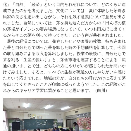
化」「自然」「経済」という目的それぞれについて、どのくらい達
成できたのかを考えました。文化については、夏に体験した茅葺き
民家の良さを思い出しながら、それを残す意義について意見が出さ
れました。自然については、茅を持ち込んだ方からの「田んぼの横
の茅場がイノシシの潜み場所になっていて、いつも田んぼに出てく
るからそこの茅を刈って持ってきた」という声が共有されました。
最後の経済については、発券したせどやま券の枚数、持ち込まれ
た茅と自分たちで刈った茅を卸した時の予想価格を計算して、今回
の取り組みによる収入を算出しました。授業の最後に、自分たちで
茅を刈る「生産の担い手」と、茅金市場を運営することによる「流
通の担い手」とでは、どちらの方にやりがいが感じられたか問いか
けてみました。すると、すべての生徒が流通の方にやりがいを感じ
たという応えでした。地域の方が、自分たちの呼びかけに応えて茅
を出してくださったことが印象に残ったようでした。この経験がこ
れからのキャリア学習に繋がることと思います。（白川）