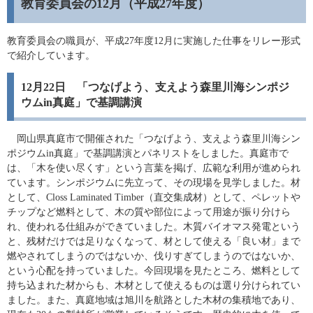
教育委員会の12月（平成27年度）
教育委員会の職員が、平成27年度12月に実施した仕事をリレー形式
で紹介しています。
12月22日 「つなげよう、支えよう森里川海シンポジ
ウムin真庭」で基調講演
岡山県真庭市で開催された「つなげよう、支えよう森里川海シン
ポジウムin真庭」で基調講演とパネリストをしました。真庭市で
は、「木を使い尽くす」という言葉を掲げ、広範な利用が進められ
ています。シンポジウムに先立って、その現場を見学しました。材
として、Closs Laminated Timber（直交集成材）として、ペレットや
チップなど燃料として、木の質や部位によって用途が振り分けら
れ、使われる仕組みができていました。木質バイオマス発電という
と、残材だけでは足りなくなって、材として使える「良い材」まで
燃やされてしまうのではないか、伐りすぎてしまうのではないか、
という心配を持っていました。今回現場を見たところ、燃料として
持ち込まれた材からも、木材として使えるものは選り分けられてい
ました。また、真庭地域は旭川を航路とした木材の集積地であり、