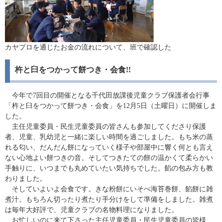
カヤプロを通じたお金の流れについて、班で確認した
杵と臼をつかって餅つき・会食!!
今年で7回目の開催となる千代田放課後児童クラブ保護者会行事
「杵と臼をつかって餅つき・会食」を12月5日（土曜日）に開催しま
した。
主任児童委員・民生児童委員の皆さんも参加してくださり保護
者、児童、乳幼児と一緒に楽しい時間を過ごしました。もち米の蒸
れる匂い、だんだん餅になっていく様子や部屋中に響く何とも言え
ない心地よい餅つきの音。そしてつきたての餅の温かくて柔らかい
手触りに、いつまでも丸めていたい気持ちでした。餡の包み方も教
わりました。
そしていよいよ会食です。きな粉餅にいそべ海苔巻餅、餡餅に雑
煮汁。もちろん切ったり煮たり手分けをして準備をしました。雑煮
は毎年大好評で、児童クラブの名物料理になりました。
お忙しいのに来て下さった主任児童委員・民生児童委員の皆様