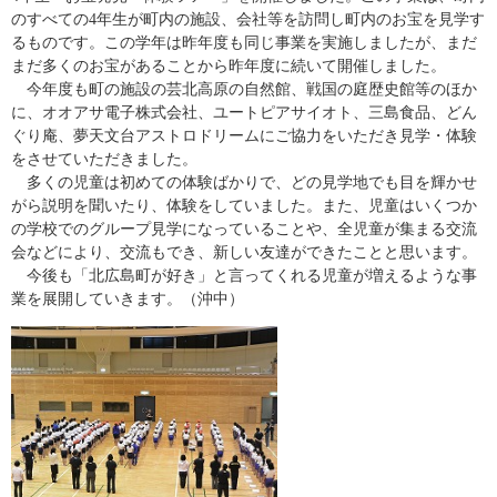
のすべての4年生が町内の施設、会社等を訪問し町内のお宝を見学す
るものです。この学年は昨年度も同じ事業を実施しましたが、まだ
まだ多くのお宝があることから昨年度に続いて開催しました。
今年度も町の施設の芸北高原の自然館、戦国の庭歴史館等のほか
に、オオアサ電子株式会社、ユートピアサイオト、三島食品、どん
ぐり庵、夢天文台アストロドリームにご協力をいただき見学・体験
をさせていただきました。
多くの児童は初めての体験ばかりで、どの見学地でも目を輝かせ
がら説明を聞いたり、体験をしていました。また、児童はいくつか
の学校でのグループ見学になっていることや、全児童が集まる交流
会などにより、交流もでき、新しい友達ができたことと思います。
今後も「北広島町が好き」と言ってくれる児童が増えるような事
業を展開していきます。（沖中）