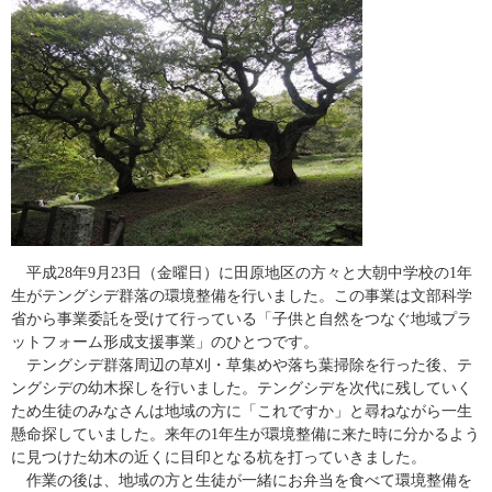
平成28年9月23日（金曜日）に田原地区の方々と大朝中学校の1年
生がテングシデ群落の環境整備を行いました。この事業は文部科学
省から事業委託を受けて行っている「子供と自然をつなぐ地域プラ
ットフォーム形成支援事業」のひとつです。
テングシデ群落周辺の草刈・草集めや落ち葉掃除を行った後、テ
ングシデの幼木探しを行いました。テングシデを次代に残していく
ため生徒のみなさんは地域の方に「これですか」と尋ねながら一生
懸命探していました。来年の1年生が環境整備に来た時に分かるよう
に見つけた幼木の近くに目印となる杭を打っていきました。
作業の後は、地域の方と生徒が一緒にお弁当を食べて環境整備を