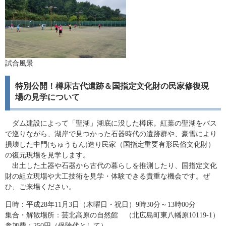
試合風景
特別公開！樽床古代遺跡＆国指定文化財の民家修復現
場の見学について
ダム建設によって「聖湖」湖底に没した樽床。紅葉の聖湖をバス
で巡りながら、湖岸で見つかった石器時代の遺跡群や、豪雪により
損壊した中門(ちゅうもん)造り民家（国指定重要有形民俗文化財）
の復元現場を見学します。
出土した土器や石器から古代の暮らしを推測したり、国指定文化
財の組立現場や大工技術を見学・体験できる貴重な機会です。ぜ
ひ、ご来場ください。
日時：平成28年11月3日（木曜日・祝日）9時30分～13時00分
集合・解散場所：芸北高原の自然館 （北広島町東八幡原10119-1）
参加費：250円（保険代として）