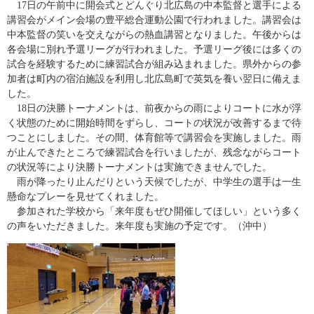
17日の午前中に開会式とどんぐり北広島の中本監督と選手による
講習会がメイン会場の豊平総合運動公園で行われました。講習会は
中本監督の笑いを交えながらの熱血講習となりました。午後からは
各会場に別れ予選リーグが行われました。予選リーグ後には多くの
試合を経験するために練習試合が組み込まれました。県外からの参
加者は町内の宿泊施設を利用し北広島町で英気を養い翌日に備えま
した。
18日の決勝トーナメントは、前夜からの雨によりコートに水が浮
く状態のために開始時間をずらし、コートの状況が改善するまで待
つことにしました。その間、体育館等で講習会を実施しました。雨
が止んできたところで練習試合を行いましたが、残念ながらコート
の状況等により決勝トーナメントは実施できませんでした。
雨が降ったり止んだりという天候でしたが、中学生の選手は一生
懸命なプレーを見せてくれました。
参加された学校から「来年度もぜひ開催してほしい」という多く
の声をいただきました。来年度も実施の予定です。（沖中）