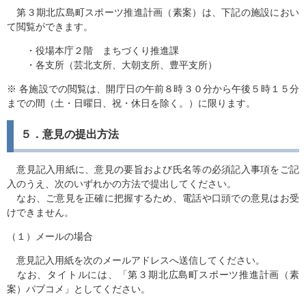
第３期北広島町スポーツ推進計画（素案）は、下記の施設におい
て閲覧ができます。
・役場本庁２階 まちづくり推進課
・各支所（芸北支所、大朝支所、豊平支所）
※ 各施設での閲覧は、開庁日の午前８時３０分から午後５時１５分
までの間（土・日曜日、祝・休日を除く。）に限ります。
５．意見の提出方法
意見記入用紙に、意見の要旨および氏名等の必須記入事項をご記
入のうえ、次のいずれかの方法で提出してください。
なお、ご意見を正確に把握するため、電話や口頭での意見はお受
けできません。
（１）メールの場合
意見記入用紙を次のメールアドレスへ送信してください。
なお、タイトルには、「第３期北広島町スポーツ推進計画（素
案）パブコメ」としてください。