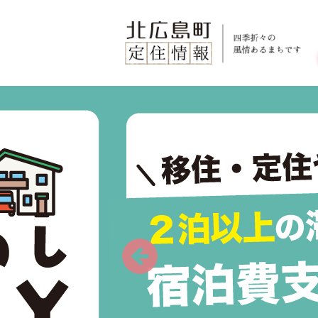
ページの先頭です。
メニューを飛ばして本文へ