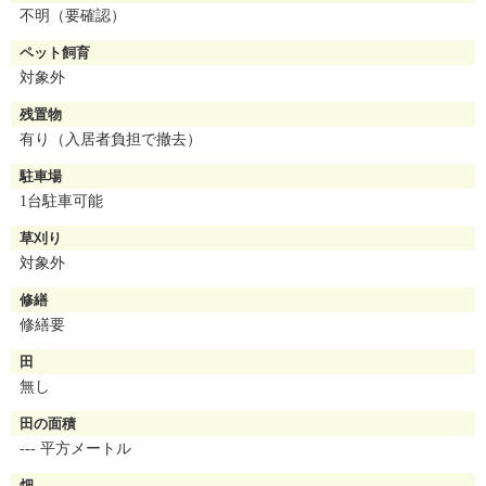
不明（要確認）
ペット飼育
対象外
残置物
有り（入居者負担で撤去）
駐車場
1台駐車可能
草刈り
対象外
修繕
修繕要
田
無し
田の面積
--- 平方メートル
畑