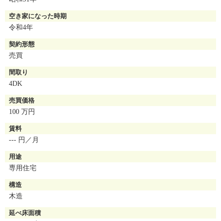
空き家になった時期
令和4年
契約形態
売買
間取り
4DK
売買価格
100 万円
賃料
--- 円／月
用途
専用住宅
構造
木造
延べ床面積