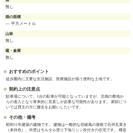
無し
畑の面積
--- 平方メートル
山林
無し
蔵・倉庫
無し
おすすめのポイント
徒歩圏内に主要な生活施設、医療施設が揃う便利な土地です。
契約上の注意点
駐車場について、1台の駐車が可能となっていますが、北側の敷地か
らの進入となり将来的に見直しが必要な可能性があります。 家財につ
いては買主の方に撤去をお願いしたいです。
その他・備考
昭和51年建築の建物です。 建物は一般的な切破風の屋根で石州瓦葺き
（来待色）、外壁はモルタル塗り下地リシン吹付きの住宅です。 構造