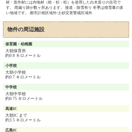
材・造作材には内地材（桧・杉・松）を使用した白木造りの住宅で
す。 雨漏り跡が数ヶ所あります。 接道：除雪有り 冬季は積雪量の多
い地域です。 都市計画区域外/土砂災害警戒区域外
物件の周辺施設
周辺施設
保育園・幼稚園
大朝保育所
約0.8 キロメートル
小学校
大朝小学校
約0.7 キロメートル
中学校
大朝中学校
約0.75 キロメートル
高速IC
大朝IC まで
約3.5 キロメートル
広島IC