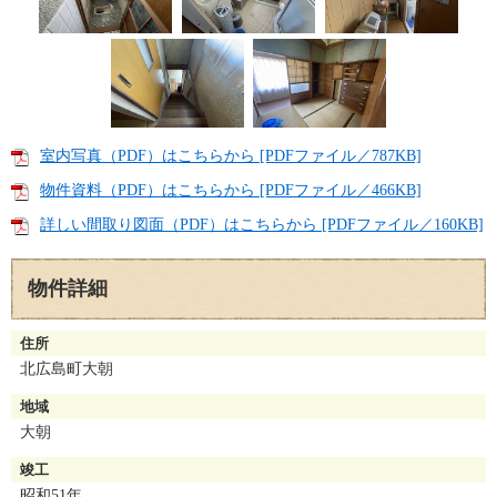
室内写真（PDF）はこちらから [PDFファイル／787KB]
物件資料（PDF）はこちらから [PDFファイル／466KB]
詳しい間取り図面（PDF）はこちらから [PDFファイル／160KB]
物件詳細
物件詳細
住所
北広島町大朝
地域
大朝
竣工
昭和51年