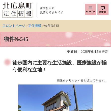
ページの先頭です。
メニューを飛ばして本文へ
フロントページ
>
定住情報
>
物件№545
本文
物件№545
更新日：2026年6月5日更新
徒歩圏内に主要な生活施設、医療施設が揃
う便利な立地！
画像をクリックすると拡大できます。