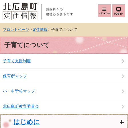
ページの先頭です。
メニューを飛ばして本文へ
フロントページ
>
定住情報
>
子育てについて
本文
子育てについて
子育て支援制度
保育所マップ
小・中学校マップ
北広島町教育委員会
はじめに