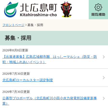
ページの先頭です。
メニューを飛ばして本文へ
フロントページ
>
募集・採用
本文
募集・採用
2026年8月8日更新
【出展者募集】広島広域都市圏 はっしーマルシェ（防災・防
犯・地域ふれあいイベント）
2026年7月30日更新
北広島町ローカルスター認定制度
2026年7月30日更新
公募型プロポーザル（北広島町川小田小水力発電所設備更新事
業）