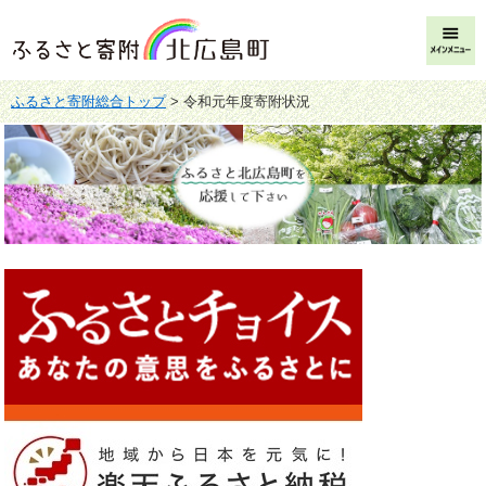
ペ
メ
ー
ニ
メ
ジ
ュ
ニ
の
ー
ュ
先
を
ふるさと寄附総合トップ
>
令和元年度寄附状況
ー
頭
飛
で
ば
す
し
。
て
本
文
へ