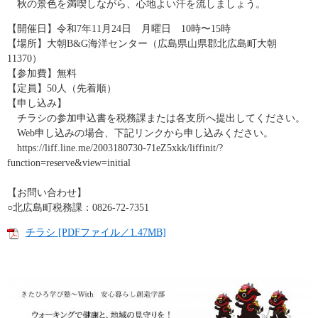
秋の景色を満喫しながら、心地よい汗を流しましょう。​
【開催日】令和7年11月24日 月曜日 10時〜15時
【場所】大朝B&G海洋センター（広島県山県郡北広島町大朝
11370）
【参加費】無料
【定員】50人（先着順）
【申し込み】
チラシの参加申込書を税務課または各支所へ提出してください。
Web申し込みの場合、下記リンクから申し込みください。
https://liff.line.me/2003180730-71eZ5xkk/liffinit/?
function=reserve&view=initial
【お問い合わせ】
○北広島町税務課：0826-72-7351
チラシ [PDFファイル／1.47MB]