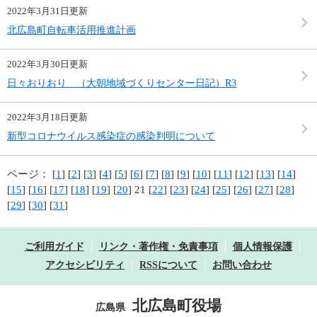
2022年3月31日更新
北広島町自転車活用推進計画
2022年3月30日更新
日々おりおり （大朝地域づくりセンター日記）R3
2022年3月18日更新
新型コロナウイルス感染症の感染判明について
ページ：
[
1
] [
2
] [
3
] [
4
] [
5
] [
6
] [
7
] [
8
] [
9
] [
10
] [
11
] [
12
] [
13
] [
14
]
[
15
] [
16
] [
17
] [
18
] [
19
] [
20
] 21 [
22
] [
23
] [
24
] [
25
] [
26
] [
27
] [
28
]
[
29
] [
30
] [
31
]
ご利用ガイド
リンク・著作権・免責事項
個人情報保護
アクセシビリティ
RSSについて
お問い合わせ
北広島町役場
広島県