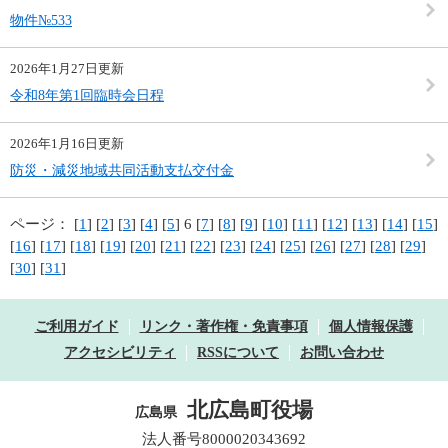
物件№533
2026年1月27日更新
令和8年第1回臨時会日程
2026年1月16日更新
防災・減災地域共同活動支払交付金
ページ：
[
1
] [
2
] [
3
] [
4
] [
5
] 6 [
7
] [
8
] [
9
] [
10
] [
11
] [
12
] [
13
] [
14
] [
15
]
[
16
] [
17
] [
18
] [
19
] [
20
] [
21
] [
22
] [
23
] [
24
] [
25
] [
26
] [
27
] [
28
] [
29
]
[
30
] [
31
]
ご利用ガイド
リンク・著作権・免責事項
個人情報保護
アクセシビリティ
RSSについて
お問い合わせ
北広島町役場
広島県
法人番号8000020343692