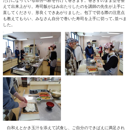
だけになっている部分へ酢を付けて巻きます。巻きすのまま型を整
えて出来上がり。寿司飯がはみ出たりしたのを講師の先生が上手に
直してくださり、形良くできあがりました。包丁で切る際の注意点
も教えてもらい、みなさん自分で巻いた寿司を上手に切って､並べま
した。
白和えとかき玉汁を添えて試食し、ご自分のできばえに満足され