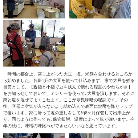
時間の都合上、蒸し上がった大豆、塩、米麹を合わせるところか
ら始めました。各班1升の大豆を使って仕込みます。家で大豆を煮る
目安として、【親指と小指で豆を挟んで潰れる程度のやわらかさ】
をお知らせしておいて、ミンサーを使って､大豆を潰します。それに
麹と塩を混ぜてよくこねます。ここが寒曳味噌の秘訣です。その
後、容器に空気が入らないよう詰め込んで表面に焼酎を降りラップ
で覆います。家に帰って塩の重しをして約8ヶ月保管して出来上が
り。同じように作っても､保管状態、温度によって味が違います。今
年の秋に、味噌の味比べができたらいいなと思っています。