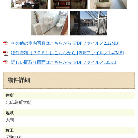
その他の室内写真はこちらから [PDFファイル／2.22MB]
物件資料（ＰＤＦ）はこちらから [PDFファイル／1.47MB]
詳しい間取り図面はこちらから [PDFファイル／135KB]
物件詳細
物件詳細
住所
北広島町大朝
地域
大朝
竣工
昭和31年