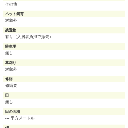
その他
ペット飼育
対象外
残置物
有り（入居者負担で撤去）
駐車場
無し
草刈り
対象外
修繕
修繕要
田
無し
田の面積
--- 平方メートル
畑