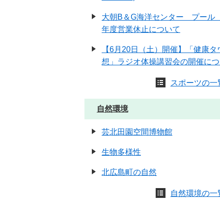
大朝B＆G海洋センター プール
年度営業休止について
【6月20日（土）開催】「健康タ
想」ラジオ体操講習会の開催につ
スポーツの一
自然環境
芸北田園空間博物館
生物多様性
北広島町の自然
自然環境の一