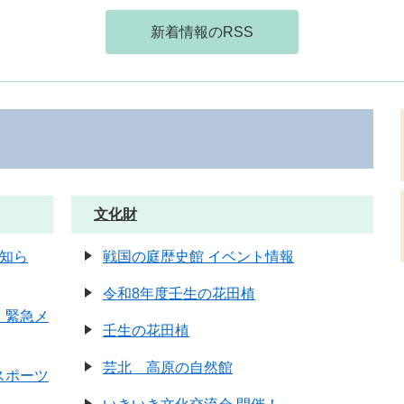
新着情報のRSS
文化財
お知ら
戦国の庭歴史館 イベント情報
令和8年度壬生の花田植
 緊急メ
壬生の花田植
芸北 高原の自然館
ろスポーツ