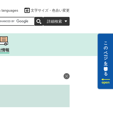
n languages
文字サイズ・色合い変更
oogleカスタム検索
詳細検索
このページを一時保存する
住情報
ツ
ラクター