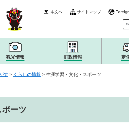
本文へ
サイトマップ
Foreig
G
観光情報
町政情報
定
税金・年金・保険
産業振興
イベント・募集
町政運営・行政・財政
衛生・環境・ごみ
その他
自然・風景・スポット
広報・広聴
がす
>
くらしの情報
>
生涯学習・文化・スポーツ
就職情報
宿泊・食・特産品
まちづくり
生涯学習・文化・スポー
観光大使・イメージキャ
職員採用・人事
消防・救急・防災
安全・防犯
上下水道・浄化槽
スポーツ