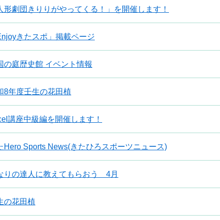
人形劇団きりりがやってくる！」を開催します！
Enjoyきたスポ」掲載ページ
国の庭歴史館 イベント情報
和8年度壬生の花田植
xcel講座中級編を開催します！
Hero Sports News(きたひろスポーツニュース)
なりの達人に教えてもらおう 4月
生の花田植