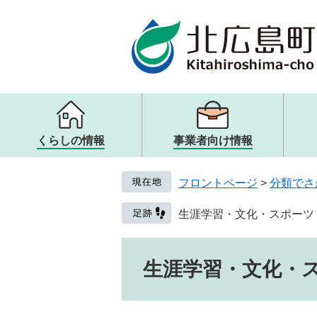
ページの先頭です。
メニューを飛ばして本文へ
くらしの情報
事業者向け情報
メニュー
メニュー
メニュー
メニュー
戸籍・住民票・証明
入札・契約
観光案内・ガイドブック
町の概要
フロントページ
>
分類でさ
子ども・教育
歴史・文化・アート
取り組み・提言
健康・医療・福祉
観光リンク・その他
人権・男女共同参画
生涯学習・文化・スポーツ
生活・交通・動物
本文
生涯学習・文化・