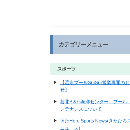
カテゴリーメニュー
スポーツ
【温水プールSuiSui営業再開の
せ】
芸北B＆G海洋センター プール
ンテナンスについて
きたHero Sports News(きたひ
ニュース)