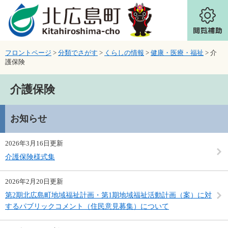
ページの先頭です。
メニューを飛ばして本文へ
フロントページ
>
分類でさがす
>
くらしの情報
>
健康・医療・福祉
>
介
護保険
本文
介護保険
お知らせ
2026年3月16日更新
介護保険様式集
2026年2月20日更新
第2期北広島町地域福祉計画・第1期地域福祉活動計画（案）に対
するパブリックコメント（住民意見募集）について