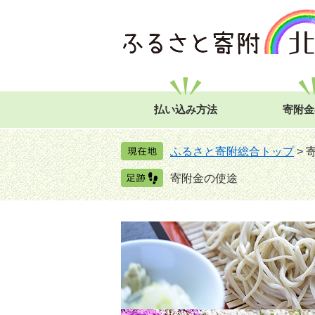
ペ
メ
ー
ニ
ジ
ュ
の
ー
先
を
頭
飛
で
ば
払い込み方法
寄附金
す
し
。
て
ふるさと寄附総合トップ
>
本
文
寄附金の使途
へ