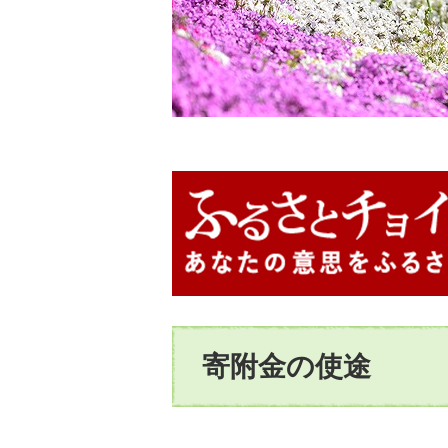
本
寄附金の使途
文