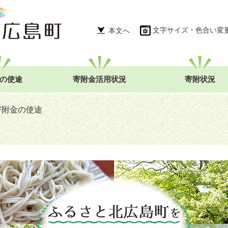
文字サイズ・色合い変
本文へ
の使途
寄附金活用状況
寄附状況
寄附金の使途