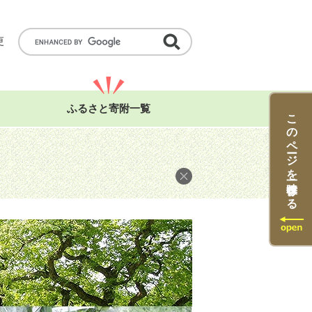
G
更
o
o
g
l
e
カ
ス
ふるさと寄附一覧
このページを一時保存する
タ
ム
検
索