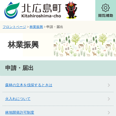
ページの先頭です。
メニューを飛ばして本文へ
フロントページ
>
林業振興
>
申請・届出
林業振興
本文
申請・届出
森林の立木を伐採するときは
火入れについて
林地開発許可制度