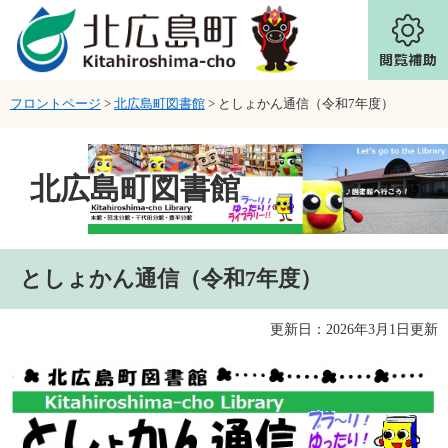
ページの先頭です。
メニューを飛ばして本文へ
フロントページ
>
北広島町図書館
>
としょかん通信（令和7年度）
北広島町図書館
本文
としょかん通信（令和7年度）
更新日：2026年3月1日更新