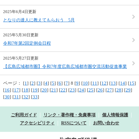
2025年6月4日更新
となりの達人に教えてもらおう 5月
2025年5月30日更新
令和7年第2回定例会日程
2025年5月27日更新
【広島広域都市圏】令和7年度広島広域都市圏交流活動促進事業
ページ：
[
1
] [
2
] [
3
] [
4
] [
5
] [
6
] [
7
] 8 [
9
] [
10
] [
11
] [
12
] [
13
] [
14
] [
15
]
[
16
] [
17
] [
18
] [
19
] [
20
] [
21
] [
22
] [
23
] [
24
] [
25
] [
26
] [
27
] [
28
] [
29
]
[
30
] [
31
] [
32
] [
33
]
ご利用ガイド
リンク・著作権・免責事項
個人情報保護
アクセシビリティ
RSSについて
お問い合わせ