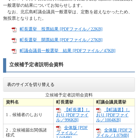
一般選挙の結果についてお知らせします。
なお、北広島町議会議員一般選挙は、定数を超えなかったため、
無投票となりました。
町長選挙 投票結果 [PDFファイル／22KB]
町長選挙 開票結果 [PDFファイル／27KB]
町議会議員一般選挙 結果 [PDFファイル／47KB]
立候補予定者説明会資料
表のサイズを切り替える
立候補予定者説明会資料
資料名
町長選挙
町議会議員選挙
【町長選】し
【町議選】し
1．候補者のしおり
おり [PDFファイ
おり [PDFファイ
ル／996KB]
ル／1004KB]
全体版 [PDF
2．立候補届出関係諸
全体版 [PDFフ
ファイル／
様式
ァイル／1.07MB]
1.04MB]