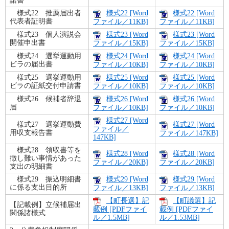
諾書
様式22 推薦届出者
様式22 [Word
様式22 [Word
代表者証明書
ファイル／11KB]
ファイル／11KB]
様式23 個人演説会
様式23 [Word
様式23 [Word
開催申出書
ファイル／15KB]
ファイル／15KB]
様式24 選挙運動用
様式24 [Word
様式24 [Word
ビラの届出書
ファイル／10KB]
ファイル／10KB]
様式25 選挙運動用
様式25 [Word
様式25 [Word
ビラの証紙交付申請書
ファイル／10KB]
ファイル／10KB]
様式26 候補者辞退
様式26 [Word
様式26 [Word
届
ファイル／10KB]
ファイル／10KB]
様式27 [Word
様式27 選挙運動費
様式27 [Word
ファイル／
用収支報告書
ファイル／147KB]
147KB]
様式28 領収書等を
様式28 [Word
様式28 [Word
徴し難い事情があった
ファイル／20KB]
ファイル／20KB]
支出の明細書
様式29 振込明細書
様式29 [Word
様式29 [Word
に係る支出目的所
ファイル／13KB]
ファイル／13KB]
【町長選】記
【町議選】記
【記載例】立候補届出
載例 [PDFファイ
載例 [PDFファイ
関係諸様式
ル／1.5MB]
ル／1.53MB]