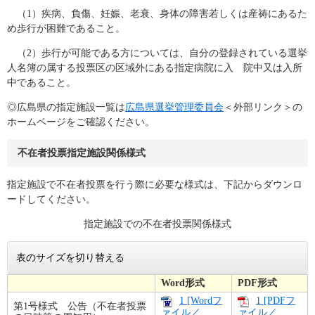
（1）疾病、負傷、妊娠、老衰、身体の障害若しくは産祷にあるた
め歩行が困難であること。
（2）歩行が可能である方については、自分の登録されている選挙
人名簿の属する投票区の区域外にある指定病院に入 院中又は入所
中であること。
◎広島県の指定施設一覧は
広島県選挙管理委員会
＜外部リンク＞
の
ホームページをご確認ください。
不在者投票指定施設関係様式
指定施設で不在者投票を行う際に必要な様式は、下記からダウンロ
ードしてください。
指定施設での不在者投票関係様式
表のサイズを切り替える
Word形式
PDF形式
1 [Wordフ
1 [PDFフ
第1号様式 公告（不在者投票
ァイル／
ァイル／