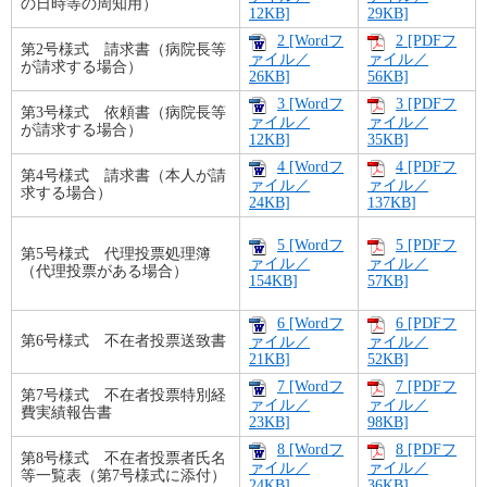
の日時等の周知用）
12KB]
29KB]
2 [Wordフ
2 [PDFフ
第2号様式 請求書（病院長等
ァイル／
ァイル／
が請求する場合）
26KB]
56KB]
3 [Wordフ
3 [PDFフ
第3号様式 依頼書（病院長等
ァイル／
ァイル／
が請求する場合）
12KB]
35KB]
4 [Wordフ
4 [PDFフ
第4号様式 請求書（本人が請
ァイル／
ァイル／
求する場合）
24KB]
137KB]
5 [Wordフ
5 [PDFフ
第5号様式 代理投票処理簿
ァイル／
ァイル／
（代理投票がある場合）
154KB]
57KB]
6 [Wordフ
6 [PDFフ
第6号様式 不在者投票送致書
ァイル／
ァイル／
21KB]
52KB]
7 [Wordフ
7 [PDFフ
第7号様式 不在者投票特別経
ァイル／
ァイル／
費実績報告書
23KB]
98KB]
8 [Wordフ
8 [PDFフ
第8号様式 不在者投票者氏名
ァイル／
ァイル／
等一覧表（第7号様式に添付）
24KB]
36KB]