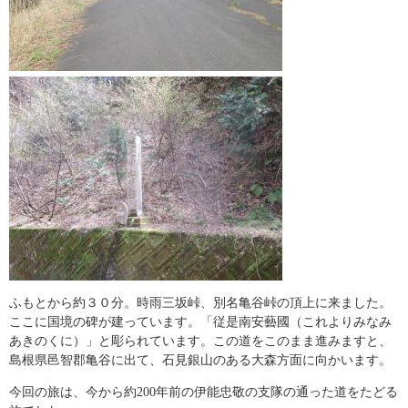
ふもとから約３０分。時雨三坂峠、別名亀谷峠の頂上に来ました。
ここに国境の碑が建っています。「従是南安藝國（これよりみなみ
あきのくに）」と彫られています。この道をこのまま進みますと、
島根県邑智郡亀谷に出て、石見銀山のある大森方面に向かいます。
今回の旅は、今から約200年前の伊能忠敬の支隊の通った道をたどる