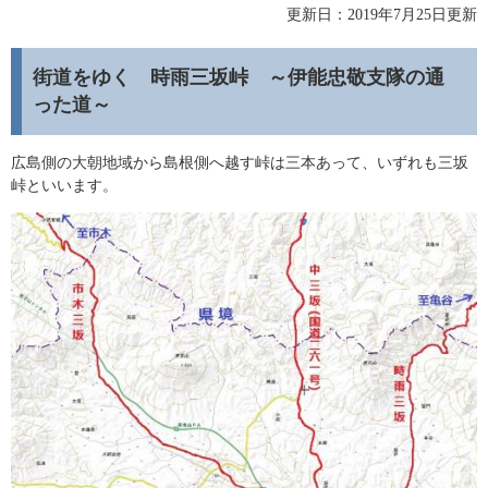
更新日：2019年7月25日更新
街道をゆく 時雨三坂峠 ～伊能忠敬支隊の通
った道～
広島側の大朝地域から島根側へ越す峠は三本あって、いずれも三坂
峠といいます。