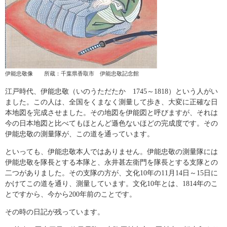
伊能忠敬像 所蔵：千葉県香取市 伊能忠敬記念館
江戸時代、伊能忠敬（いのうただたか 1745～1818）という人がい
ました。この人は、全国をくまなく測量して歩き、大変に正確な日
本地図を完成させました。その地図を伊能図と呼びますが、それは
今の日本地図と比べてもほとんど遜色ないほどの完成度です。その
伊能忠敬の測量隊が、この道を通っています。
といっても、伊能忠敬本人ではありません。伊能忠敬の測量隊には
伊能忠敬を隊長とする本隊と、永井甚左衛門を隊長とする支隊との
二つがありました。その支隊の方が、文化10年の11月14日～15日に
かけてこの道を通り、測量しています。文化10年とは、1814年のこ
とですから、今から200年前のことです。
その時の日記が残っています。