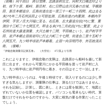
（前略）同十四日 終日雪降。志路原村出立。同村大口橋志印より
初、枝下ケ原、船峠、新庄村、右に日野山吉川元春の古城、字横路
田、新庄本郷追分、広島街道出迄一里三十一町二十四間。此は去る
末(ﾏﾏ)年二月石州浜田より可部迄測、広島街道の内重測、本郷内字
伊関、字宮ノ庄大川端に至る。右広島、左大森追分抗(ﾏﾏ)に繋、重
測分十三町二十七間五尺。即去る末(ﾏﾏ)二月此抗(ﾏﾏ)に繋置、此より
石州街道大森道測量、大川土橋十二間、平田橋という。岩戸村字平
田、岩戸本郷止宿前岩印に打止六町二十七間、街道合二里十五町十
八間五尺。九ツ時半頃岩戸本郷着。止宿一向宗明円寺、外百姓清兵
衛。（後略）
『伊能忠敬測量日記第五巻』 （大空社） 472頁より引用
これによりますと、伊能忠敬の支隊は、志路原から船峠を越して新
庄に出ます。それから可愛川にかかる平田橋を渡って岩戸村に入
り、九ツ時半頃に岩戸明円寺に着き、その日はそこで一泊します。
九ツ時半頃というのは、午後１時頃です。宿入りするのには少し早
すぎる気もしますが、測量隊の仕事は、測るだけではありません。
それを記録し、計算し、図に表し、ときには星を観測して、地図と
ずれていないか位置を確認します。パソコンも電卓もない時代、算
盤だけでそれをやるのですから、大変に根気の要る作業だったこと
でしょう。