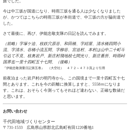
旅でした。
今は中三坂が国道になり、時雨三坂を通る人は少なくなりました
が、かつてはこちらの時雨三坂が本街道で、中三坂の方が脇街道で
した。
さて最後に、再び、伊能忠敬支隊の日記を読んでみます。
（前略）字塚ケ迫、枝鉄穴原谷、和田橋、字紺屋、清水橋四間小
流、字清水、谷橋小流五間、字柳谷、宮迫村、本村は山中二十町斗
引込て不見、枝奥岩戸、新庄村飛地枝七間光り、新庄番所、時雨峠
国界迄一里十四町五十七間、（後略）
『伊能忠敬測量日記第五巻』 （大空社） ４７２～４７３頁より引用
前夜泊まった岩戸村の明円寺から、この国境まで一里十四町五十七
間とあります。これを今の距離に換算しますと、5558ｍになりま
す。これは、おそらく今測ってもそれほど違わない、正確な数値だ
と思います。
お問い合わせ
千代田地域づくりセンター
〒731-1533 広島県山県郡北広島町有田1220番地1