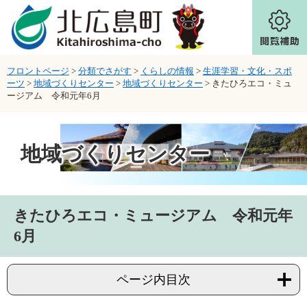
ページの先頭です。
メニューを飛ばして本文へ
フロントページ
>
分類でさがす
>
くらしの情報
>
生涯学習・文化・スポ
ーツ
>
地域づくりセンター
>
地域づくりセンター
>
きたひろエコ・ミュ
ージアム 令和元年6月
地域づくりセンター
本文
きたひろエコ・ミュージアム 令和元年
6月
ページ内目次