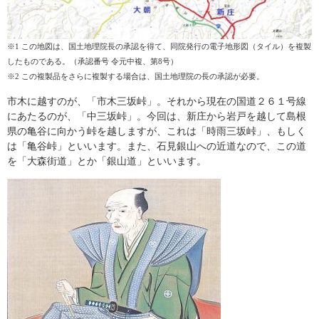
※1 この地図は、国土地理院長の承認を得て、同院発行の電子地形図（タイル）を複製
したものである。（承認番号 令元中複、第8号）
※2 この複製品をさらに複製する場合は、国土地理院の長の承認が必要。
市木に越すのが、「市木三坂峠」。
それから現在の国道２６１号線
にあたるのが、「中三坂峠」。今回は、新庄から岩戸を越して島根
県の亀谷に向かう峠を越しますが、これは「時雨三坂峠」、もしく
は「亀谷峠」といいます。また、石見銀山への近道なので、この道
を「大森街道」とか「銀山道」といいます。