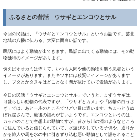
ふるさとの昔話 ウサギとエンコウとサル
今回の民話は、『ウサギとエンコウとサル』というお話です。芸北
地域の八幡に伝わる、大変に面白い話です。
民話にはよく動物が出てきます。民話に出てくる動物には、その動
物独特のイメージがあります。
例えばオオカミは怖くて、いつも人間や他の動物を襲う悪者という
イメージがあります。またキツネには狡賢いイメージがあります
し、ブタとかタヌキはどことなく間が抜けていて愛嬌があります。
今日の民話「ウサギとエンコウとサル」でいうと、まずウサギは、
可愛らしい動物の代表ですが、「ウサギとカメ」や「因幡の白うさ
ぎ」では、あと一歩のところでひどい目に遭います。ちょっとうぬ
ぼれ屋さんで、最後の詰めが甘いようです。エンコウというのは、
カッパのことで空想上の動物ですが、昔から川の淵のようなところ
に住んでいると信じられていて、水遊びをしている子供や、通りか
かる旅人や馬を水の中に引きずり込む悪い動物として語られること