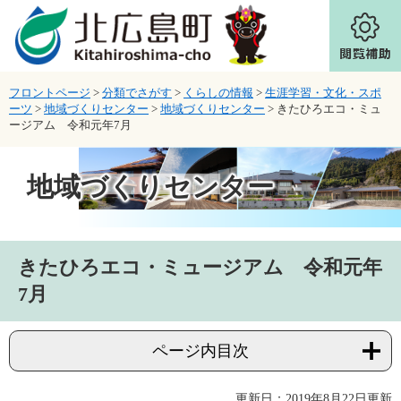
ページの先頭です。
メニューを飛ばして本文へ
フロントページ
>
分類でさがす
>
くらしの情報
>
生涯学習・文化・スポ
ーツ
>
地域づくりセンター
>
地域づくりセンター
>
きたひろエコ・ミュ
ージアム 令和元年7月
地域づくりセンター
本文
きたひろエコ・ミュージアム 令和元年
7月
ページ内目次
更新日：2019年8月22日更新