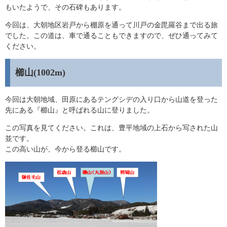
もいたようで、その石碑もあります。
今回は、大朝地区岩戸から棚原を通って川戸の金毘羅谷まで出る旅
でした。この道は、車で通ることもできますので、ぜひ通ってみて
ください。
櫛山(1002m)
今回は大朝地域、田原にあるテングシデの入り口から山道を登った
先にある『櫛山』と呼ばれる山に登りました。
この写真を見てください。これは、豊平地域の上石から写された山
並です。
この高い山が、今から登る櫛山です。