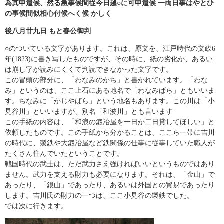
為其申遣候、然る急事候間従今日越○に可申遣候 一両日事はやとひ
の事候間似相心付候へく候 かしく
後八月廿九日 もと春公御判
○のついている文字があります。これは、原文を、江戸時代の文政6
年(1823)に書き写したものですが、その時に、紙の劣化か、あるい
は崩し字が読みにくくて判読できなかった文字です。
この冒頭の部分に、「わなみのかち」と書かれています。「わな
み」というのは、ここ上石にある地名で「わなみばら」ともいいま
す。ちなみに「かじやばら」という地名もあります。この川は「小
見谷川」といいますが、別名「和波川」とも言います
この手紙の内容は、「和浪の鍛冶屋を一日か二日貸してほしい」と
依頼したものです。この手紙から分かることは、ここら一帯に吉川
の時代に、製鉄や大鍛冶屋など鉄関係の仕事に従事していた職人が
たくさん住んでいたということです。
戦国時代の武士は、ただ武力さえ強ければいいというものではあり
ません。武力を支える財力も必要になります。それは、「金山」で
あったり、「銀山」であったり、あるいは外国との貿易であったり
します。吉川氏の財力の一つは、ここ小見谷の製鉄でした。
では次に行きます。