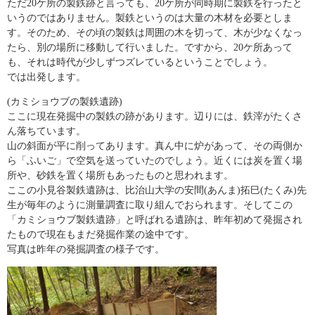
ただ20ケ所の製鉄跡と言っても、20ケ所が同時期に製鉄を行ったと
いうのではありません。製鉄というのは大量の木材を必要としま
す。そのため、その頃の製鉄は周囲の木を切って、木が少なくなっ
たら、別の場所に移動して行いました。ですから、20ケ所あって
も、それは時代が少しずつズレているということでしょう。
では出発します。
(カミショウブの製鉄遺跡)
ここに現在発掘中の製鉄の跡があります。辺りには、鉄滓がたくさ
ん落ちています。
山の斜面が平に削ってあります。真ん中に炉があって、その両側か
ら「ふいご」で空気を送っていたのでしょう。近くには炭を置く場
所や、砂鉄を置く場所もあったものと思われます。
ここの小見谷製鉄遺跡は、比治山大学の安間(あんま)拓巳(たくみ)先
生が毎年のように測量調査に取り組んでおられます。そしてこの
「カミショウブ製鉄遺跡」と呼ばれる遺跡は、昨年初めて発掘され
たもので現在もまだ発掘作業の途中です。
写真は昨年の発掘調査の様子です。