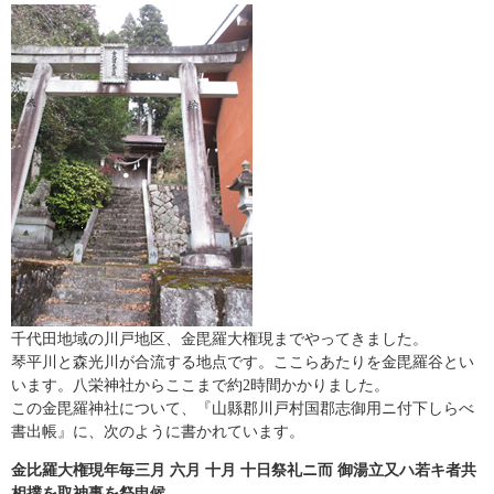
千代田地域の川戸地区、金毘羅大権現までやってきました。
琴平川と森光川が合流する地点です。ここらあたりを金毘羅谷とい
います。八栄神社からここまで約2時間かかりました。
この金毘羅神社について、『山縣郡川戸村国郡志御用ニ付下しらべ
書出帳』に、次のように書かれています。
金比羅大権現年毎三月 六月 十月 十日祭礼ニ而 御湯立又ハ若キ者共
相撲を取神事を祭申候