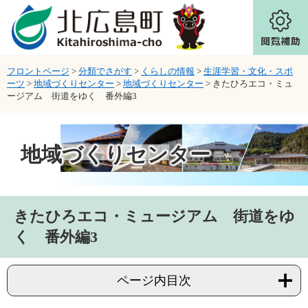
ページの先頭です。
メニューを飛ばして本文へ
フロントページ
>
分類でさがす
>
くらしの情報
>
生涯学習・文化・スポ
ーツ
>
地域づくりセンター
>
地域づくりセンター
>
きたひろエコ・ミュ
ージアム 街道をゆく 番外編3
地域づくりセンター
本文
きたひろエコ・ミュージアム 街道をゆ
く 番外編3
ページ内目次