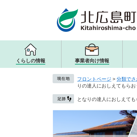
ページの先頭です。
メニューを飛ばして本文へ
くらしの情報
事業者向け情報
メニュー
メニュー
メニュー
メニュー
戸籍・住民票・証明
入札・契約
観光案内・ガイドブック
町の概要
フロントページ
>
分類でさ
子ども・教育
歴史・文化・アート
取り組み・提言
りの達人におしえてもらお
健康・医療・福祉
観光リンク・その他
人権・男女共同参画
生活・交通・動物
となりの達人におしえても