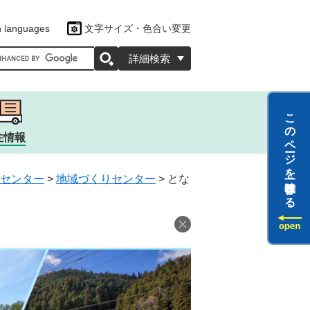
n languages
文字サイズ・色合い変更
oogleカスタム検索
詳細検索
このページを一時保存する
住情報
センター
>
地域づくりセンター
>
とな
ツ
ラクター