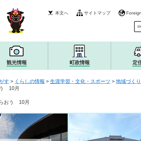
本文へ
サイトマップ
Foreig
G
観光情報
町政情報
定
税金・年金・保険
産業振興
イベント・募集
町政運営・行政・財政
衛生・環境・ごみ
その他
自然・風景・スポット
広報・広聴
がす
>
くらしの情報
>
生涯学習・文化・スポーツ
>
地域づくり
就職情報
宿泊・食・特産品
まちづくり
生涯学習・文化・スポー
観光大使・イメージキャ
職員採用・人事
う 10月
消防・救急・防災
安全・防犯
上下水道・浄化槽
らおう 10月