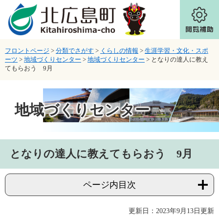
ページの先頭です。
メニューを飛ばして本文へ
フロントページ
>
分類でさがす
>
くらしの情報
>
生涯学習・文化・スポ
ーツ
>
地域づくりセンター
>
地域づくりセンター
>
となりの達人に教え
てもらおう 9月
地域づくりセンター
本文
となりの達人に教えてもらおう 9月
ページ内目次
更新日：2023年9月13日更新