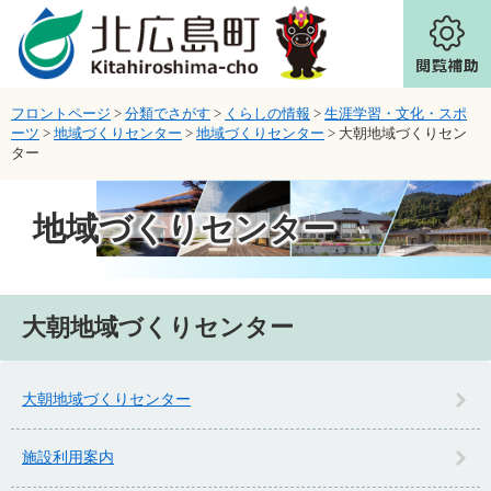
ページの先頭です。
メニューを飛ばして本文へ
フロントページ
>
分類でさがす
>
くらしの情報
>
生涯学習・文化・スポ
ーツ
>
地域づくりセンター
>
地域づくりセンター
>
大朝地域づくりセン
ター
地域づくりセンター
本文
大朝地域づくりセンター
大朝地域づくりセンター
施設利用案内