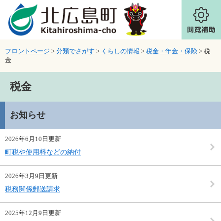
ページの先頭です。
メニューを飛ばして本文へ
フロントページ
>
分類でさがす
>
くらしの情報
>
税金・年金・保険
>
税
金
本文
税金
お知らせ
2026年6月10日更新
町税や使用料などの納付
2026年3月9日更新
税務関係郵送請求
2025年12月9日更新