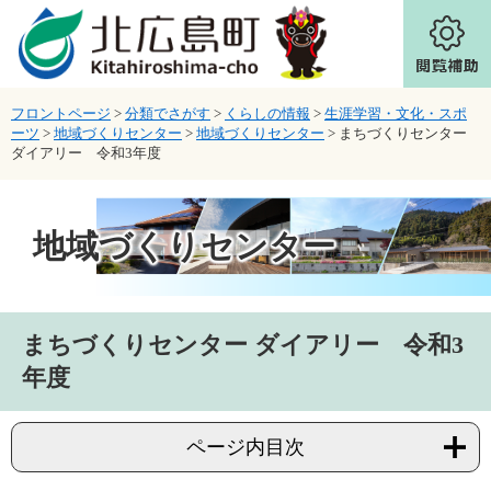
ページの先頭です。
メニューを飛ばして本文へ
フロントページ
>
分類でさがす
>
くらしの情報
>
生涯学習・文化・スポ
ーツ
>
地域づくりセンター
>
地域づくりセンター
>
まちづくりセンター
ダイアリー 令和3年度
地域づくりセンター
本文
まちづくりセンター ダイアリー 令和3
年度
ページ内目次