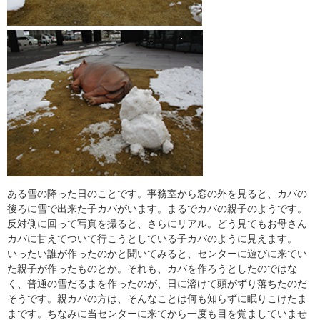
ある雪の降った日のことです。事務室から窓の外を見ると、カバの
後ろに雪で出来た子カバがいます。まるでカバの親子のようです。
反対側に回って写真を撮ると、さらにリアル。どう見てもお母さん
カバに甘えてついて行こうとしている子カバのように見えます。
いったい誰が作ったのかと聞いてみると、センターに遊びに来てい
た親子が作ったものとか。それも、カバを作ろうとしたのではな
く、普通の雪だるまを作ったのが、日に溶けて頭がずり落ちたのだ
そうです。親カバの方は、そんなことは何も知らずに眠りこけたま
まです。ちなみに当センターに来てから一度も目を覚ましていませ