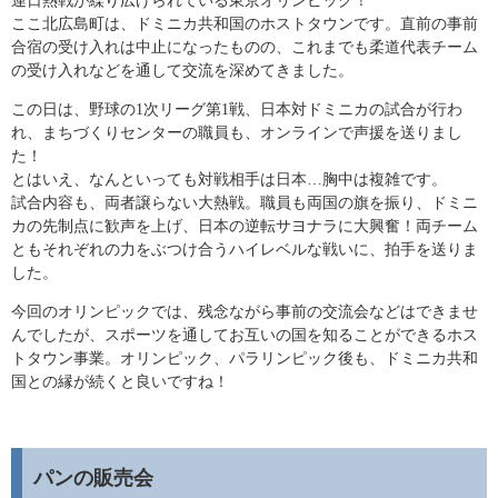
連日熱戦が繰り広げられている東京オリンピック！
ここ北広島町は、ドミニカ共和国のホストタウンです。直前の事前
合宿の受け入れは中止になったものの、これまでも柔道代表チーム
の受け入れなどを通して交流を深めてきました。
この日は、野球の1次リーグ第1戦、日本対ドミニカの試合が行わ
れ、まちづくりセンターの職員も、オンラインで声援を送りまし
た！
とはいえ、なんといっても対戦相手は日本…胸中は複雑です。
試合内容も、両者譲らない大熱戦。職員も両国の旗を振り、ドミニ
カの先制点に歓声を上げ、日本の逆転サヨナラに大興奮！両チーム
ともそれぞれの力をぶつけ合うハイレベルな戦いに、拍手を送りま
した。
今回のオリンピックでは、残念ながら事前の交流会などはできませ
んでしたが、スポーツを通してお互いの国を知ることができるホス
トタウン事業。オリンピック、パラリンピック後も、ドミニカ共和
国との縁が続くと良いですね！
パンの販売会