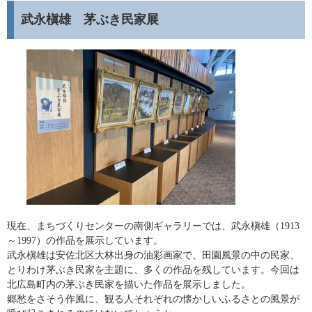
武永槇雄 茅ぶき民家展
現在、まちづくりセンターの南側ギャラリーでは、武永槇雄（1913
～1997）の作品を展示しています。
武永槇雄は安佐北区大林出身の油彩画家で、田園風景の中の民家、
とりわけ茅ぶき民家を主題に、多くの作品を残しています。今回は
北広島町内の茅ぶき民家を描いた作品を展示しました。
郷愁をさそう作風に、観る人それぞれの懐かしいふるさとの風景が