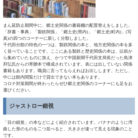
まん延防止期間中に、郷土史関係の書籍棚の配置替えをしました。
「辞書・事典」「製鉄関係」「郷土史(県内)」「郷土史(町内)」(写
真)の四つのコーナーに新しく分類しました。
千代田分館の特色の一つは、製鉄関係の本と、地方史関係の本を多
く並べていることです。ここにある製鉄と歴史関係の本は、以前か
ら集めていたものに加え、かつて中国新聞千代田支局長だった島津
邦弘氏からの寄贈本で構成されています。表には出していない関係
書籍もあります。職員に言ってもらえればお出しします。ただし、
中には館内閲覧だけで貸出できない本もあります。
コロナ対策期間が終わったらぜひ郷土史関係のコーナーにも足をお
運びください。
ジャストロー錯視
「目の錯覚」の本などによく紹介されています。バナナのように湾
曲した形のものを二つ並べると、大きさが違って見える現象のこと
です。