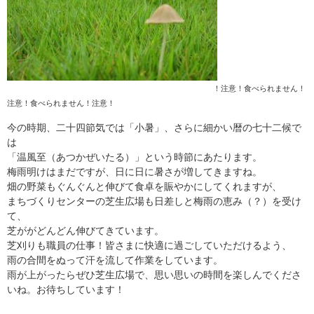
！注意！食べられません！
注意！食べられません！注意！
今の時期、二十四節気では「小暑」、さらに細かい暦の七十二候で
は
「温風至（あつかぜいたる）」という時節にあたります。
梅雨明けはまだですが、日に日に暑さが増してきますね。
畑の野菜もぐんぐんと伸びて食卓を賑やかにしてくれますが、
まちづくりセンターの芝生広場も日差しと梅雨の恵み（？）を受け
て、
芝ががどんどん伸びてきています。
芝刈りも職員の仕事！皆さまに快適に過ごしていただけるよう、
雨の合間をぬって汗を流して作業をしています。
雨が上がったらぜひ芝生広場で、思い思いの時間を楽しんでくださ
いね。お待ちしています！