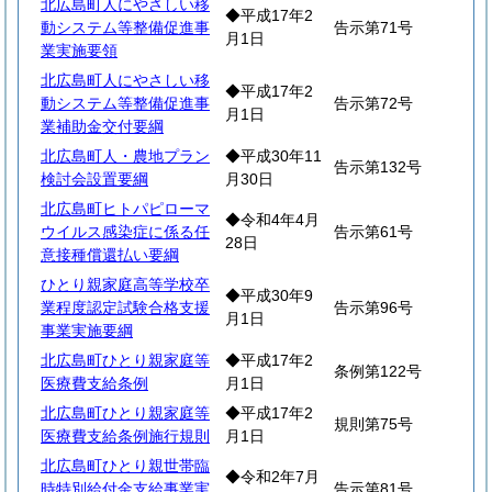
北広島町人にやさしい移
◆平成17年2
動システム等整備促進事
告示第71号
月1日
業実施要領
北広島町人にやさしい移
◆平成17年2
動システム等整備促進事
告示第72号
月1日
業補助金交付要綱
北広島町人・農地プラン
◆平成30年11
告示第132号
検討会設置要綱
月30日
北広島町ヒトパピローマ
◆令和4年4月
ウイルス感染症に係る任
告示第61号
28日
意接種償還払い要綱
ひとり親家庭高等学校卒
◆平成30年9
業程度認定試験合格支援
告示第96号
月1日
事業実施要綱
北広島町ひとり親家庭等
◆平成17年2
条例第122号
医療費支給条例
月1日
北広島町ひとり親家庭等
◆平成17年2
規則第75号
医療費支給条例施行規則
月1日
北広島町ひとり親世帯臨
◆令和2年7月
時特別給付金支給事業実
告示第81号