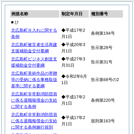
例規名称
制定年月日
種別番号
■ ひ
北広島町火入れに関する
◆平成17年2
条例第194号
条例
月1日
北広島町被災者生活再建
◆平成20年3
告示第28号
支援補助金交付要綱
月1日
北広島町ビジネス創造支
◆平成27年3
告示第31号
援補助金交付要綱
月31日
北広島町美術作品の寄贈
◆令和2年6月
等の受納に係る事務取扱
告示第68号の2
1日
基準に関する要綱
北広島町非常勤消防団員
◆平成17年2
に係る退職報償金の支給
条例第220号
月1日
に関する条例
北広島町非常勤消防団員
◆平成17年2
に係る退職報償金の支給
規則第163号
月1日
に関する条例施行規則