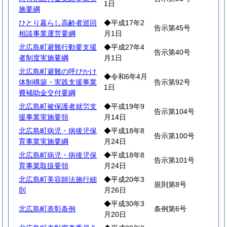
1日
施要綱
ひとり暮らし高齢者巡回
◆平成17年2
告示第45号
相談事業運営要綱
月1日
北広島町避難行動要支援
◆平成27年4
告示第40号
者制度実施要綱
月1日
北広島町避難の呼びかけ
◆令和6年4月
体制構築・実践支援事業
告示第92号
1日
費補助金交付要綱
北広島町被保護者就労支
◆平成19年9
告示第104号
援事業実施要領
月14日
北広島町病児・病後児保
◆平成18年8
告示第100号
育事業実施要綱
月24日
北広島町病児・病後児保
◆平成18年8
告示第101号
育事業取扱要領
月24日
北広島町美容師法施行細
◆平成20年3
規則第8号
則
月26日
◆平成30年3
北広島町表彰条例
条例第6号
月20日