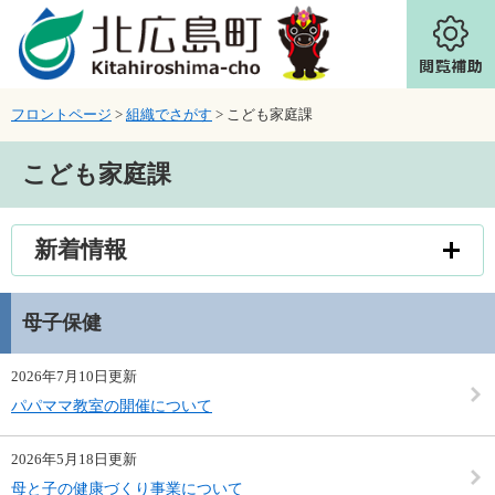
ページの先頭です。
メニューを飛ばして本文へ
フロントページ
>
組織でさがす
>
こども家庭課
本文
こども家庭課
新着情報
母子保健
2026年7月10日更新
パパママ教室の開催について
2026年5月18日更新
母と子の健康づくり事業について