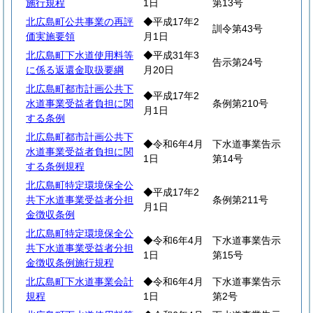
施行規程
1日
第13号
北広島町公共事業の再評
◆平成17年2
訓令第43号
価実施要領
月1日
北広島町下水道使用料等
◆平成31年3
告示第24号
に係る返還金取扱要綱
月20日
北広島町都市計画公共下
◆平成17年2
水道事業受益者負担に関
条例第210号
月1日
する条例
北広島町都市計画公共下
◆令和6年4月
下水道事業告示
水道事業受益者負担に関
1日
第14号
する条例規程
北広島町特定環境保全公
◆平成17年2
共下水道事業受益者分担
条例第211号
月1日
金徴収条例
北広島町特定環境保全公
◆令和6年4月
下水道事業告示
共下水道事業受益者分担
1日
第15号
金徴収条例施行規程
北広島町下水道事業会計
◆令和6年4月
下水道事業告示
規程
1日
第2号