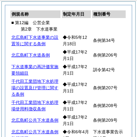
例規名称
制定年月日
種別番号
■ 第12編 公営企業
第2章 下水道事業
北広島町下水道事業の設
◆令和5年12
条例第34号
置等に関する条例
月18日
◆平成17年2
北広島町下水道条例
条例第206号
月1日
下水道事業の再評価実施
◆平成17年2
訓令第42号
要領細目
月1日
千代田工業団地下水処理
◆平成17年2
場の設置及び管理に関す
条例第207号
月1日
る条例
千代田工業団地下水処理
◆平成17年2
条例第208号
場使用料徴収条例
月1日
◆平成17年2
北広島町公共下水道条例
条例第209号
月1日
北広島町公共下水道条例
◆令和6年4月
下水道事業告示