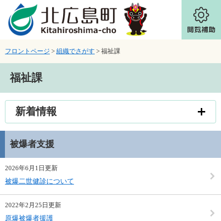
ページの先頭です。
メニューを飛ばして本文へ
フロントページ
>
組織でさがす
>
福祉課
本文
福祉課
新着情報
被爆者支援
2026年6月1日更新
被爆二世健診について
2022年2月25日更新
原爆被爆者援護